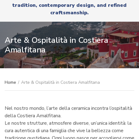
r
tradition, contemporary design, and refined
x
y
t
craftsmanship.
n
a
m
e
Arte & Ospitalità in Costiera
Amalfitana
Home
/
Arte & Ospitalità in Costiera Amalfitana
Nel nostro mondo, l’arte della ceramica incontra l’ospitalità
della Costiera Amalfitana.
Le nostre strutture, atmosfere diverse, un’unica identità: la
cura autentica di una famiglia che vive la bellezza come
tradizione quotidiana. Ogni luogo nasce per accogliervi come