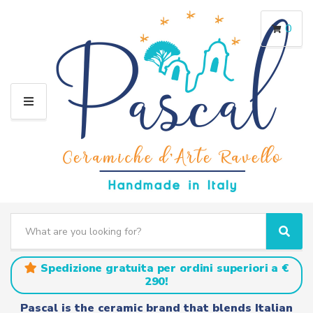
0
M
E
N
U
S
e
C
S
a
a
e
r
t
a
Spedizione gratuita per ordini superiori a €
c
e
r
290!
h
g
c
t
o
h
Pascal is the ceramic brand that blends Italian
e