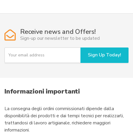
Receive news and Offers!
Sign-up our newsletter to be updated
Y
Sign Up Today!
o
u
r
e
m
a
i
Informazioni importanti
l
La consegna degli ordini commissionati dipende dalla
disponibilità dei prodotti e dai tempi tecnici per realizzarli,
trattandosi di lavoro artigianale, richiedere maggiori
informazioni.