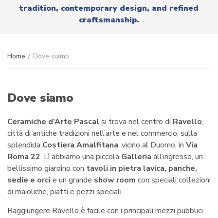
r
tradition, contemporary design, and refined
x
y
t
craftsmanship.
n
a
m
e
Home
/
Dove siamo
Dove siamo
Ceramiche d’Arte Pascal
si trova nel centro di
Ravello
,
città di antiche tradizioni nell’arte e nel commercio, sulla
splendida
Costiera Amalfitana
, vicino al Duomo, in
Via
Roma 22
. Lì abbiamo una piccola
Galleria
all’ingresso, un
bellissimo giardino con
tavoli in pietra lavica, panche,
sedie e orci
e un grande
show room
con speciali collezioni
di maioliche, piatti e pezzi speciali.
Raggiungere Ravello è facile con i principali mezzi pubblici.