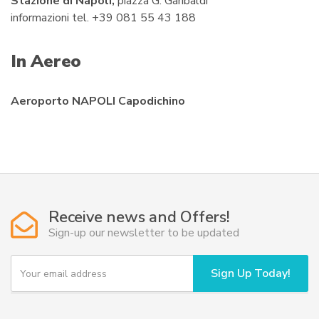
Stazione di Napoli,
piazza G. Garibaldi
informazioni tel. +39 081 55 43 188
In Aereo
Aeroporto NAPOLI Capodichino
Receive news and Offers!
Sign-up our newsletter to be updated
Y
Sign Up Today!
o
u
r
e