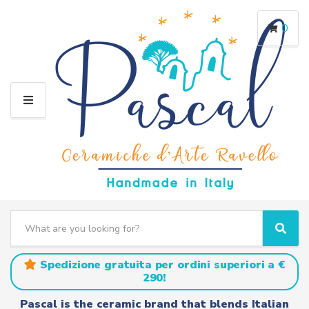
0
M
E
N
U
S
e
C
S
a
a
e
r
t
a
Spedizione gratuita per ordini superiori a €
c
e
r
290!
h
g
c
t
o
h
Pascal is the ceramic brand that blends Italian
e