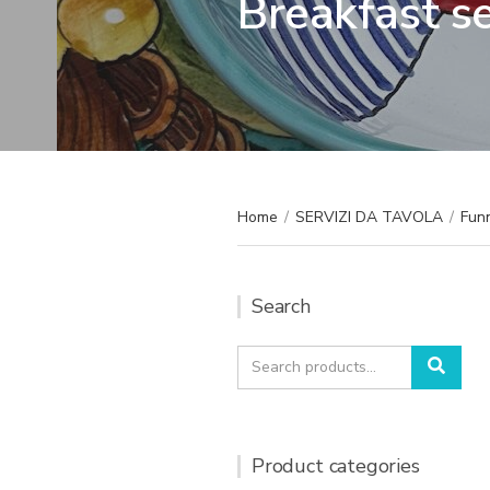
Breakfast s
Home
/
SERVIZI DA TAVOLA
/
Funn
Search
Search
Sear
for:
Product categories