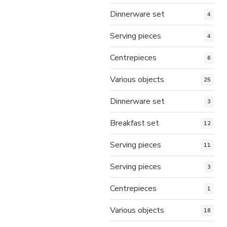
Dinnerware set
4
Serving pieces
4
Centrepieces
6
Various objects
25
Dinnerware set
3
Breakfast set
12
Serving pieces
11
Serving pieces
3
Centrepieces
1
Various objects
18