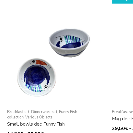
ha
da
più
12,50€
varianti.
a
Le
22,00€
opzioni
possono
essere
scelte
nella
pagina
del
prodotto
Breakfast set
,
Dinnerware set
,
Funny Fish
Breakfast se
collection
,
Various Objects
Mug dec. 
Small bowls dec. Funny Fish
29,50
€
-