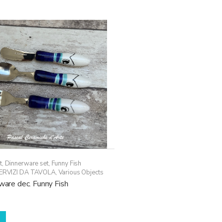
più
varianti.
Le
opzioni
possono
essere
scelte
nella
pagina
del
prodotto
t
,
Dinnerware set
,
Funny Fish
ERVIZI DA TAVOLA
,
Various Objects
rware dec. Funny Fish
Questo