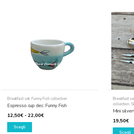
più
varianti.
Le
opzioni
possono
essere
scelte
nella
pagina
del
prodotto
Breakfast set
,
Funny Fish collection
Breakfast se
collection
,
S
Espresso cup dec. Funny Fish
Mini silve
Fascia
12,50
€
-
22,00
€
19,50
€
Questo
di
Scegli
prodotto
prezzo:
Scegli