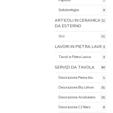
Papillon
7
Sottobottiglie
9
ARTICOLI IN CERAMICA
11
DA ESTERNO
Orci
11
LAVORI IN PIETRA LAVICA
4
Tavoli in Pietra Lavica
4
SERVIZI DA TAVOLA
80
Decorazione Penna blu
1
Decorazione Blu Limoni
31
Decorazione Arcobaleno
15
Decorazione C2 Nero
6