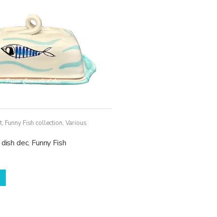
possono
essere
scelte
nella
pagina
del
prodotto
t
,
Funny Fish collection
,
Various
 dish dec. Funny Fish
Questo
prodotto
ha
più
varianti.