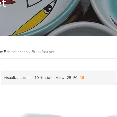
et
y Fish collection
/
Breakfast set
Ordina
Visualizzazione di 10 risultati
View:
25
50
All
in
ch
base
al
più
recente