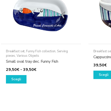
Breakfast set
,
Funny Fish collection
,
Serving
Breakfast se
pieces
,
Various Objects
Cappuccino
Small oval tray dec. Funny Fish
39,50
€
Fascia
29,50
€
-
39,50
€
Scegli
Questo
di
Scegli
prodotto
prezzo:
ha
da
più
29,50€
varianti.
a
Le
39,50€
opzioni