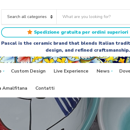
S
e
C
a
a
r
t
Spedizione gratuita per ordini superiori 
c
e
h
g
Pascal is the ceramic brand that blends Italian trad
t
o
design, and refined craftsmanship.
e
r
x
y
t
n
a
p
Custom Design
Live Experience
News
Dove
m
e
ra Amalfitana
Contatti