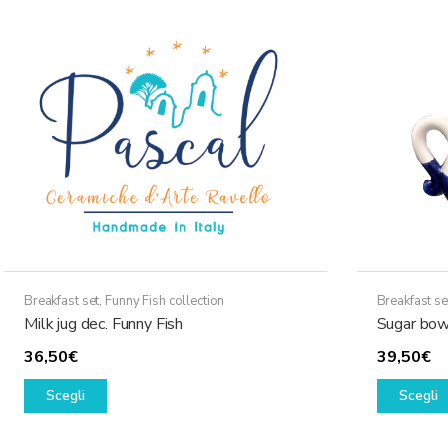
Le
opzioni
possono
essere
scelte
nella
pagina
del
prodotto
Breakfast set
,
Funny Fish collection
Breakfast se
Milk jug dec. Funny Fish
Sugar bowl
36,50
€
39,50
€
Questo
Scegli
Scegli
prodotto
ha