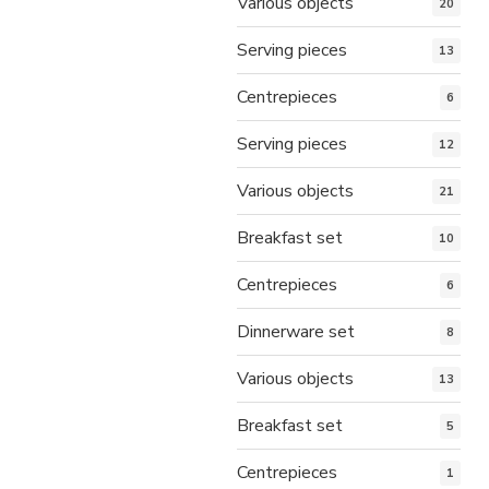
Various objects
20
Serving pieces
13
Centrepieces
6
Serving pieces
12
Various objects
21
Breakfast set
10
Centrepieces
6
Dinnerware set
8
Various objects
13
Breakfast set
5
Centrepieces
1