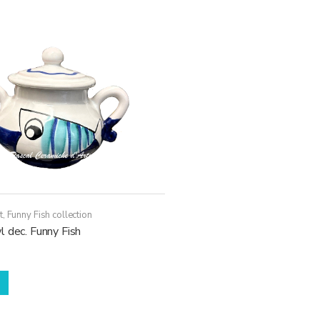
Le
opzioni
possono
essere
scelte
nella
pagina
del
prodotto
t
,
Funny Fish collection
 dec. Funny Fish
Questo
prodotto
ha