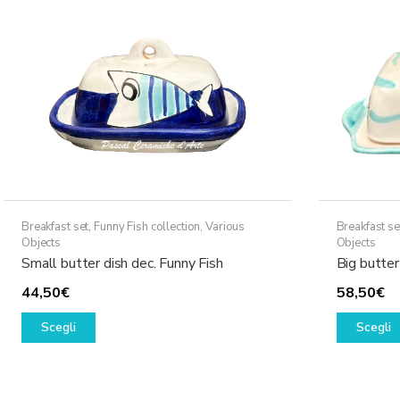
possono
essere
scelte
nella
pagina
del
prodotto
Breakfast set
,
Funny Fish collection
,
Various
Breakfast se
Objects
Objects
Small butter dish dec. Funny Fish
Big butter
44,50
€
58,50
€
Questo
Scegli
Scegli
prodotto
ha
più
varianti.