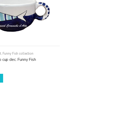
t
,
Funny Fish collection
 cup dec. Funny Fish
Questo
prodotto
ha
più
varianti.
Le
opzioni