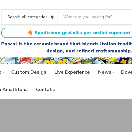
S
e
C
a
a
r
t
Spedizione gratuita per ordini superiori 
c
e
h
g
Pascal is the ceramic brand that blends Italian trad
t
o
design, and refined craftsmanship.
e
r
x
y
t
n
a
p
Custom Design
Live Experience
News
Dove
m
e
ra Amalfitana
Contatti