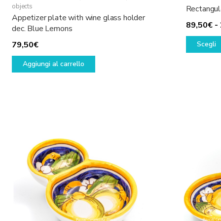
objects
Rectangul
Appetizer plate with wine glass holder
89,50
€
-
dec. Blue Lemons
79,50
€
Scegli
Aggiungi al carrello