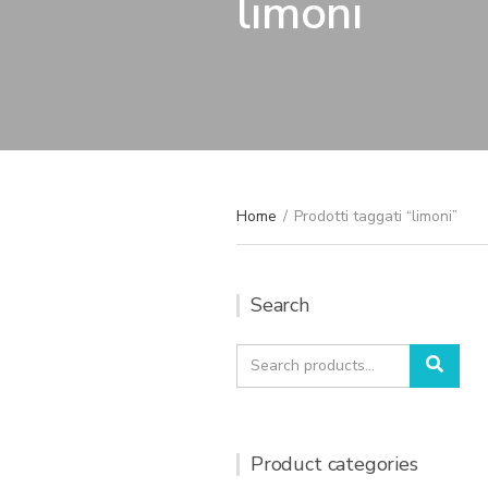
limoni
Home
/
Prodotti taggati “limoni”
Search
Search
Sear
for:
Product categories