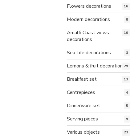
Flowers decorations
16
Modern decorations
8
Amalfi Coast views
10
decorations
Sea Life decorations
3
Lemons & fruit decorations
29
Breakfast set
13
Centrepieces
4
Dinnerware set
5
Serving pieces
9
Various objects
23