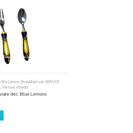
 Blu Limoni
,
Breakfast set
,
SERVIZI
A
,
Various objects
erware dec. Blue Lemons
Questo
prodotto
ha
più