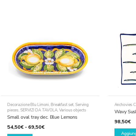
più
69,50€
varianti.
a
Le
79,50€
opzioni
possono
essere
scelte
nella
pagina
del
prodotto
Decorazione Blu Limoni
,
Breakfast set
,
Serving
Anchovies C
pieces
,
SERVIZI DA TAVOLA
,
Various objects
Wavy Sush
Small oval tray dec. Blue Lemons
98,50
€
Fascia
54,50
€
-
69,50
€
Aggiung
Questo
di