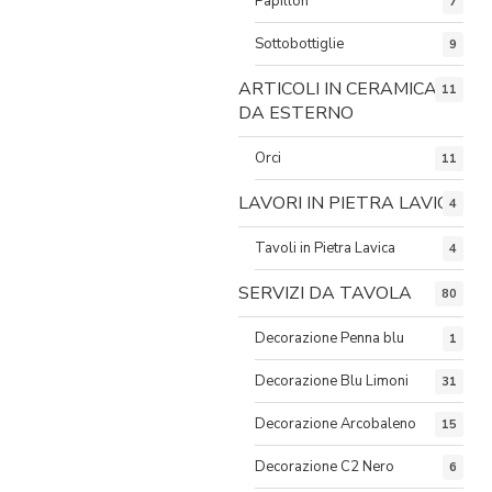
Papillon
7
Sottobottiglie
9
ARTICOLI IN CERAMICA
11
DA ESTERNO
Orci
11
LAVORI IN PIETRA LAVICA
4
Tavoli in Pietra Lavica
4
SERVIZI DA TAVOLA
80
Decorazione Penna blu
1
Decorazione Blu Limoni
31
Decorazione Arcobaleno
15
Decorazione C2 Nero
6