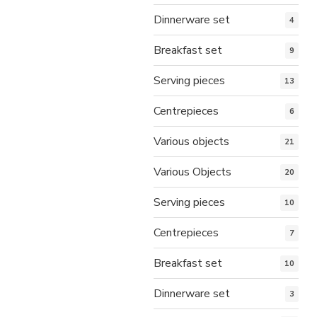
Dinnerware set
4
Breakfast set
9
Serving pieces
13
Centrepieces
6
Various objects
21
Various Objects
20
Serving pieces
10
Centrepieces
7
Breakfast set
10
Dinnerware set
3