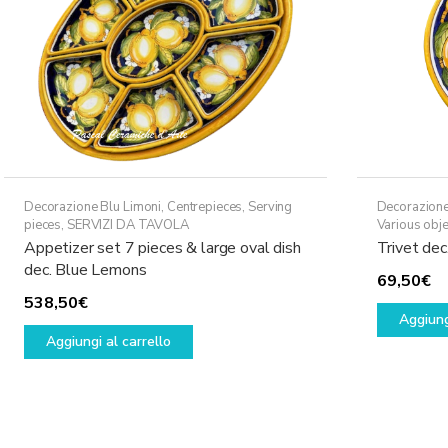
Decorazione Blu Limoni
,
Centrepieces
,
Serving
Decorazione
pieces
,
SERVIZI DA TAVOLA
Various obje
Appetizer set 7 pieces & large oval dish
Trivet de
dec. Blue Lemons
69,50
€
538,50
€
Aggiung
Aggiungi al carrello