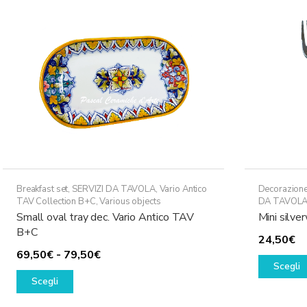
Breakfast set
,
SERVIZI DA TAVOLA
,
Vario Antico
Decorazione
TAV Collection B+C
,
Various objects
DA TAVOL
Small oval tray dec. Vario Antico TAV
Mini silv
B+C
24,50
€
Fascia
69,50
€
-
79,50
€
Scegli
Questo
di
Scegli
prodotto
prezzo:
ha
da