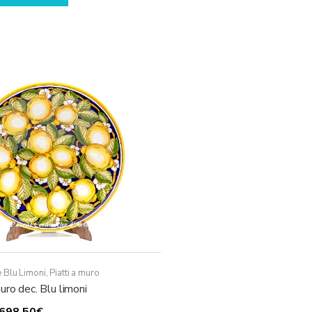
 Blu Limoni
,
Piatti a muro
uro dec. Blu limoni
Fascia
698,50
€