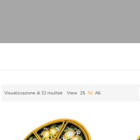
Ordina
Visualizzazione di 32 risultati
View:
25
50
All
in
ch
base
al
più
recente