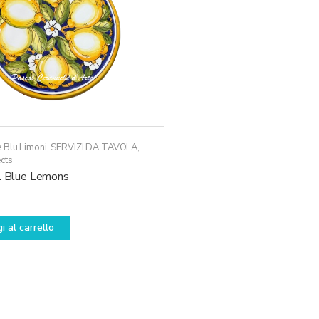
 Blu Limoni
,
SERVIZI DA TAVOLA
,
cts
c. Blue Lemons
i al carrello