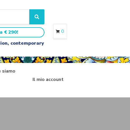
S
e
a
0
a € 290!
r
c
ition, contemporary
h
 siamo
Il mio account