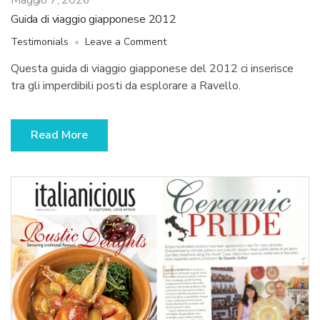
Maggio 7, 2026
Guida di viaggio giapponese 2012
on
Testimonials
Leave a Comment
Guida
Questa guida di viaggio giapponese del 2012 ci inserisce
di
tra gli imperdibili posti da esplorare a Ravello.
viaggio
giapponese
2012
Read More