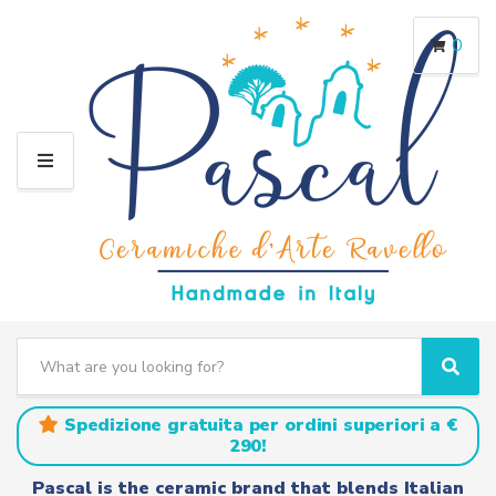
0
M
E
N
U
S
e
C
S
a
a
e
r
t
a
Spedizione gratuita per ordini superiori a €
c
e
r
290!
h
g
c
t
o
h
Pascal is the ceramic brand that blends Italian
e