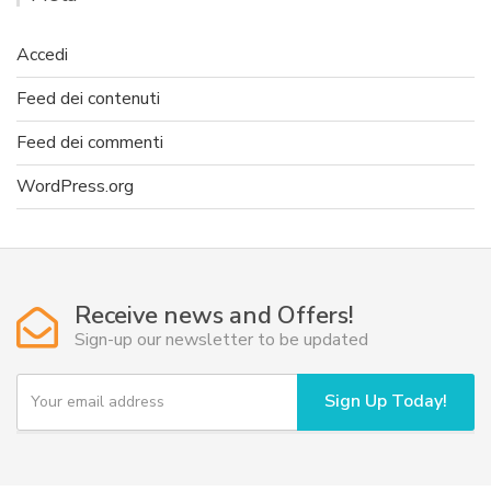
Accedi
Feed dei contenuti
Feed dei commenti
WordPress.org
Receive news and Offers!
Sign-up our newsletter to be updated
Y
Sign Up Today!
o
u
r
e
m