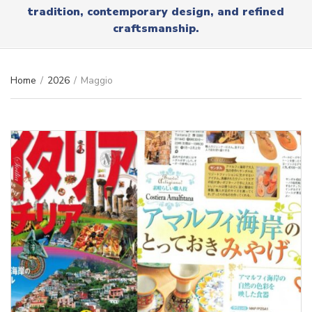
r
tradition, contemporary design, and refined
x
y
t
craftsmanship.
n
a
m
e
Home
/
2026
/
Maggio