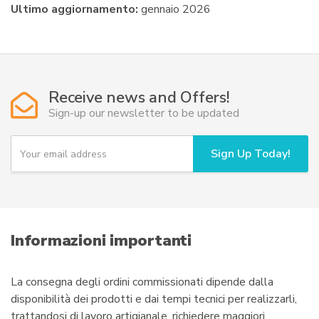
Ultimo aggiornamento:
gennaio 2026
Receive news and Offers!
Sign-up our newsletter to be updated
Y
Sign Up Today!
o
u
r
e
m
a
i
Informazioni importanti
l
La consegna degli ordini commissionati dipende dalla
disponibilità dei prodotti e dai tempi tecnici per realizzarli,
trattandosi di lavoro artigianale, richiedere maggiori