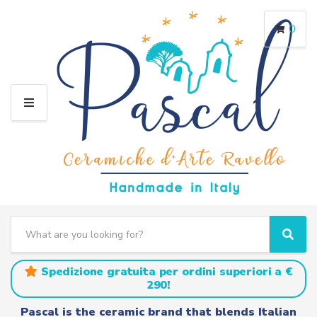
0
M
E
N
U
S
e
C
S
a
a
e
r
t
a
Spedizione gratuita per ordini superiori a €
c
e
r
290!
h
g
c
t
o
h
Pascal is the ceramic brand that blends Italian
e