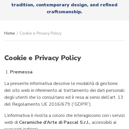
r
tradition, contemporary design, and refined
x
y
t
craftsmanship.
n
a
m
e
Home
/
Cookie e Privacy Policy
Cookie e Privacy Policy
Premessa
La presente informativa descrive le modalità di gestione
del sito web in riferimento al trattamento dei dati personali
degli utenti che lo consultano ed è resa ai sensi dell’art. 13
del Regolamento UE 2016/679 (“GDPR”).
L’informativa è rivolta a coloro che interagiscono con i servizi
web di
Ceramiche d’Arte di Pascal S.r.l.
, accessibili ai