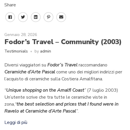
Share
F
T
L
P
E
a
w
i
i
m
c
i
n
n
a
Gennaio 28, 2026
e
t
k
t
i
Fodor’s Travel – Community (2003)
b
t
e
e
l
o
e
d
r
Testimonials
by
admin
o
r
I
e
k
n
s
Diversi viaggiatori su
Fodor’s Travel
raccomandano
t
Ceramiche d’Arte Pascal
come uno dei migliori indirizzi per
l’acquisto di ceramiche sulla Costiera Amalfitana.
“
Unique shopping on the Amalfi Coast
”
(7 luglio 2003)
Un’utente scrive che tra tutte le ceramiche viste in
zona,
“
the best selection and prices that I found were in
Ravelo at Ceramiche d’Arte Pascal
”
.
Leggi di più