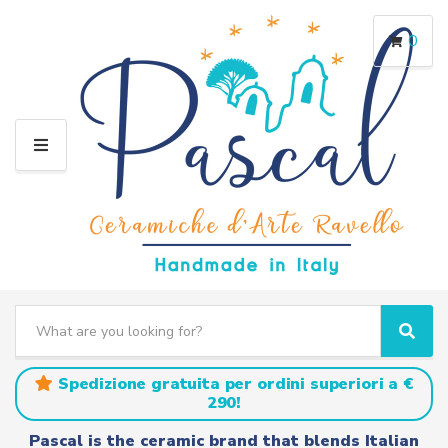
0
M
E
N
U
S
e
C
S
a
a
e
r
t
a
Spedizione gratuita per ordini superiori a €
c
e
r
290!
h
g
c
t
o
h
Pascal is the ceramic brand that blends Italian
e