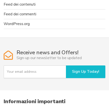
Feed dei contenuti
Feed dei commenti
WordPress.org
Receive news and Offers!
Sign-up our newsletter to be updated
Y
Sign Up Today!
o
u
r
e
m
a
i
Informazioni importanti
l