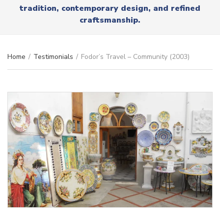
r
tradition, contemporary design, and refined
x
y
t
craftsmanship.
n
a
m
e
Home
/
Testimonials
/
Fodor’s Travel – Community (2003)