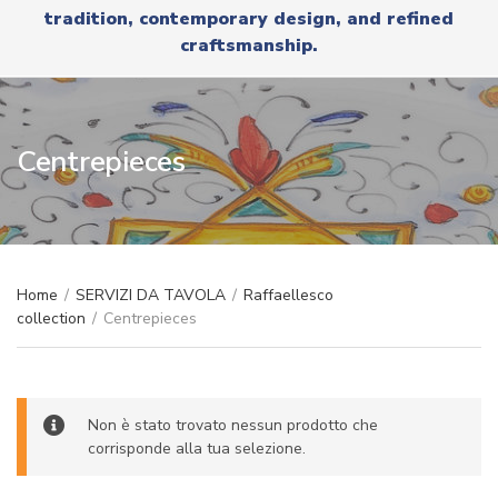
r
tradition, contemporary design, and refined
x
y
t
craftsmanship.
n
a
m
e
Centrepieces
Home
/
SERVIZI DA TAVOLA
/
Raffaellesco
collection
/
Centrepieces
Non è stato trovato nessun prodotto che
corrisponde alla tua selezione.