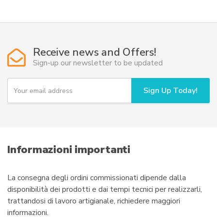
Receive news and Offers!
Sign-up our newsletter to be updated
Y
Sign Up Today!
o
u
r
e
m
a
i
Informazioni importanti
l
La consegna degli ordini commissionati dipende dalla
disponibilità dei prodotti e dai tempi tecnici per realizzarli,
trattandosi di lavoro artigianale, richiedere maggiori
informazioni.