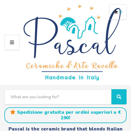
0
M
E
N
U
S
e
C
S
a
a
e
r
t
a
Spedizione gratuita per ordini superiori a €
c
e
r
290!
h
g
c
t
o
h
Pascal is the ceramic brand that blends Italian
e