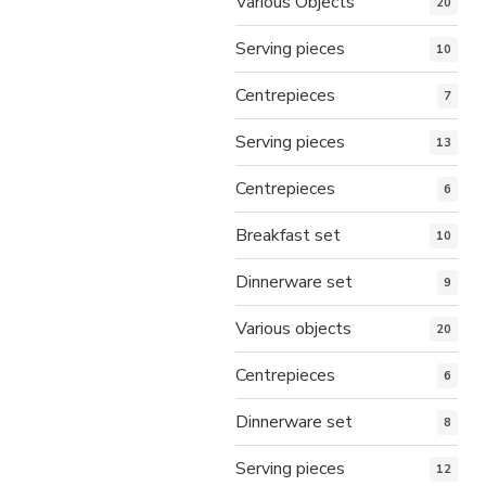
Various Objects
20
Serving pieces
10
Centrepieces
7
Serving pieces
13
Centrepieces
6
Breakfast set
10
Dinnerware set
9
Various objects
20
Centrepieces
6
Dinnerware set
8
Serving pieces
12