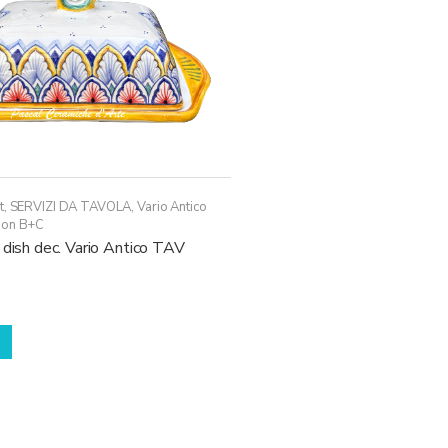
t
,
SERVIZI DA TAVOLA
,
Vario Antico
ion B+C
 dish dec. Vario Antico TAV
Questo
prodotto
ha
più
varianti.
Le