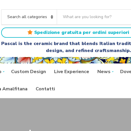
S
e
C
a
a
r
t
Spedizione gratuita per ordini superiori 
c
e
h
g
Pascal is the ceramic brand that blends Italian trad
t
o
design, and refined craftsmanship.
e
r
x
y
t
n
a
p
Custom Design
Live Experience
News
Dove
m
e
ra Amalfitana
Contatti