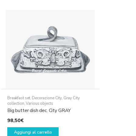
Breakfast set
,
Decorazione City
,
Gray City
collection
,
Various objects
Big butter dish dec. City GRAY
98,50
€
Aggiungi al carrello