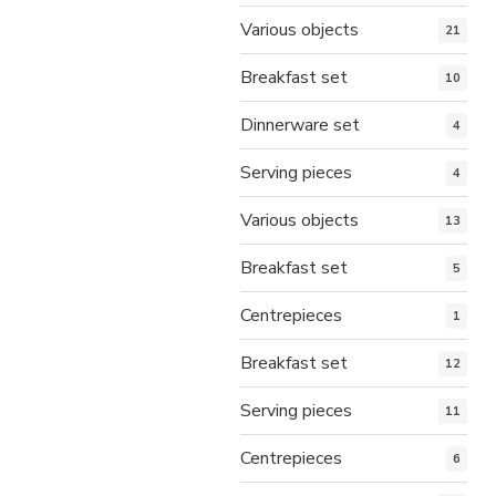
Various objects
21
Breakfast set
10
Dinnerware set
4
Serving pieces
4
Various objects
13
Breakfast set
5
Centrepieces
1
Breakfast set
12
Serving pieces
11
Centrepieces
6