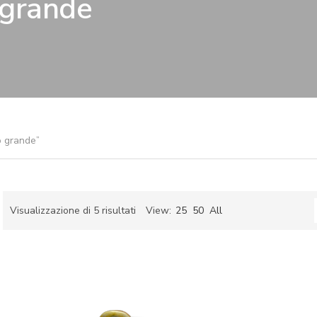
 grande
o grande”
Ordina
Visualizzazione di 5 risultati
View:
25
50
All
in
ch
base
al
più
recente