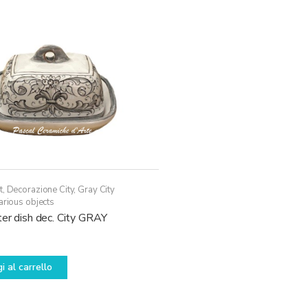
opzioni
possono
essere
scelte
nella
pagina
del
prodotto
t
,
Decorazione City
,
Gray City
arious objects
er dish dec. City GRAY
i al carrello