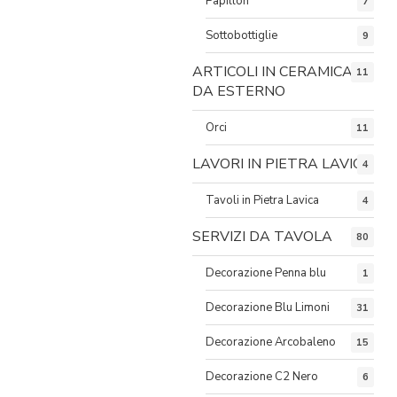
Papillon
7
Sottobottiglie
9
ARTICOLI IN CERAMICA
11
DA ESTERNO
Orci
11
LAVORI IN PIETRA LAVICA
4
Tavoli in Pietra Lavica
4
SERVIZI DA TAVOLA
80
Decorazione Penna blu
1
Decorazione Blu Limoni
31
Decorazione Arcobaleno
15
Decorazione C2 Nero
6