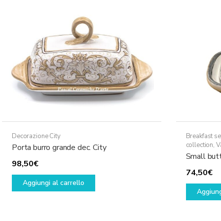
opzioni
possono
essere
scelte
nella
pagina
del
prodotto
Decorazione City
Breakfast se
collection
,
V
Porta burro grande dec. City
Small butt
98,50
€
74,50
€
Aggiungi al carrello
Aggiung