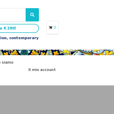
S
e
a
0
a € 290!
r
c
ition, contemporary
h
 siamo
Il mio account