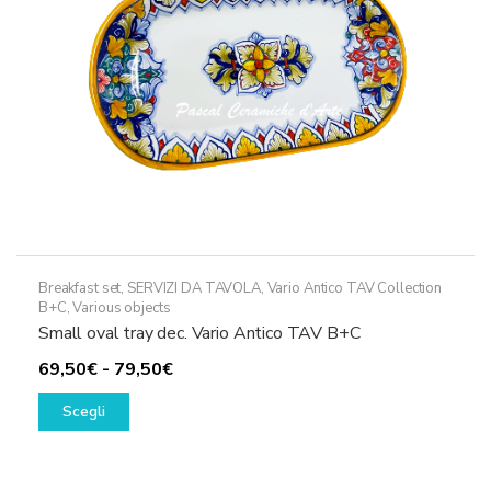
Breakfast set
,
SERVIZI DA TAVOLA
,
Vario Antico TAV Collection
B+C
,
Various objects
Small oval tray dec. Vario Antico TAV B+C
Fascia
69,50
€
-
79,50
€
Questo
di
Scegli
prodotto
prezzo:
ha
da
più
69,50€