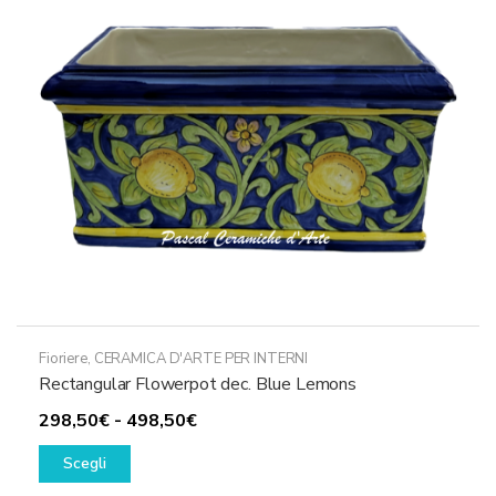
Fioriere
,
CERAMICA D'ARTE PER INTERNI
Rectangular Flowerpot dec. Blue Lemons
Fascia
298,50
€
-
498,50
€
Questo
di
Scegli
prodotto
prezzo: