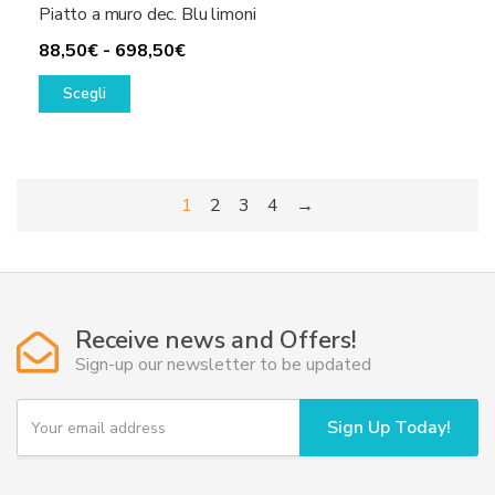
Piatto a muro dec. Blu limoni
Fascia
88,50
€
-
698,50
€
Questo
di
Scegli
prodotto
prezzo:
ha
da
più
88,50€
varianti.
a
1
2
3
4
→
Le
698,50€
opzioni
possono
essere
scelte
Receive news and Offers!
nella
Sign-up our newsletter to be updated
pagina
del
Y
prodotto
Sign Up Today!
o
u
r
e