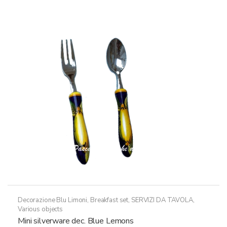
varianti.
a
Le
79,50€
opzioni
possono
essere
scelte
nella
pagina
del
prodotto
Decorazione Blu Limoni
,
Breakfast set
,
SERVIZI DA TAVOLA
,
Various objects
Mini silverware dec. Blue Lemons