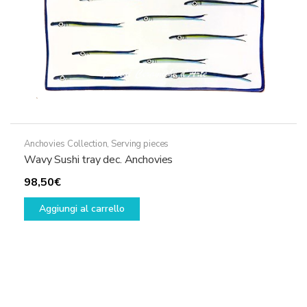
del
prodotto
Anchovies Collection
,
Serving pieces
Wavy Sushi tray dec. Anchovies
98,50
€
Aggiungi al carrello