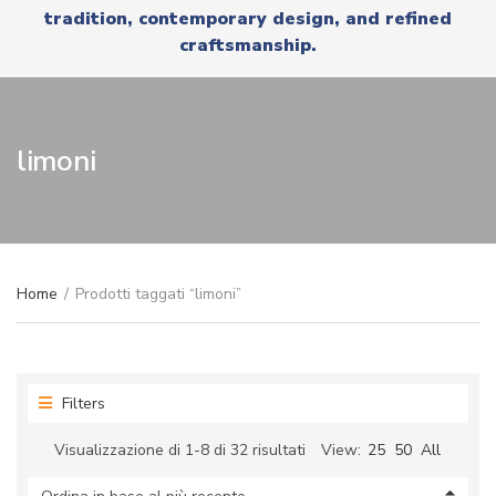
r
tradition, contemporary design, and refined
x
y
t
craftsmanship.
n
a
m
e
limoni
Home
/
Prodotti taggati “limoni”
Filters
Ordina
Visualizzazione di 1-8 di 32 risultati
View:
25
50
All
in
base