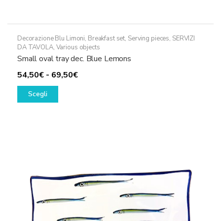
Decorazione Blu Limoni
,
Breakfast set
,
Serving pieces
,
SERVIZI
DA TAVOLA
,
Various objects
Small oval tray dec. Blue Lemons
Fascia
54,50
€
-
69,50
€
Questo
di
Scegli
prodotto
prezzo:
ha
da
più
54,50€
varianti.
a
Le
69,50€
opzioni
possono
essere
scelte
nella
pagina