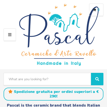
0
M
E
N
U
S
e
C
S
a
a
e
r
t
a
Spedizione gratuita per ordini superiori a €
c
e
r
290!
h
g
c
t
o
h
Pascal is the ceramic brand that blends Italian
e