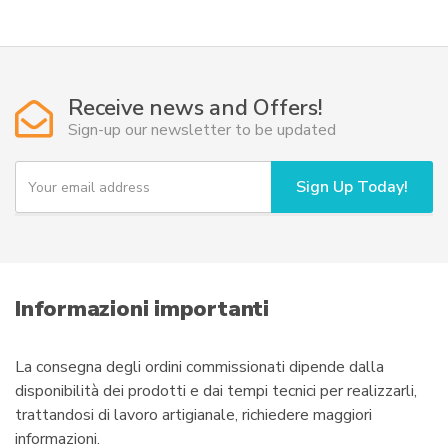
Receive news and Offers!
Sign-up our newsletter to be updated
Y
Sign Up Today!
o
u
r
e
m
a
i
Informazioni importanti
l
La consegna degli ordini commissionati dipende dalla
disponibilità dei prodotti e dai tempi tecnici per realizzarli,
trattandosi di lavoro artigianale, richiedere maggiori
informazioni.