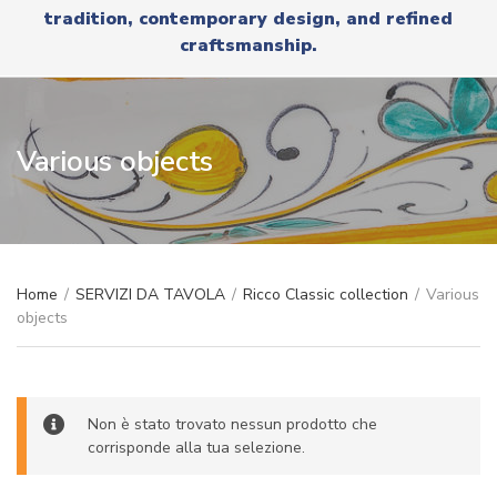
r
tradition, contemporary design, and refined
x
y
t
craftsmanship.
n
a
m
e
Various objects
Home
/
SERVIZI DA TAVOLA
/
Ricco Classic collection
/
Various
objects
Non è stato trovato nessun prodotto che
corrisponde alla tua selezione.