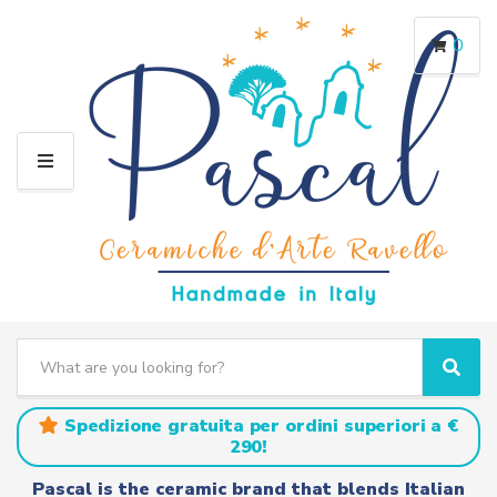
0
M
E
N
U
S
e
C
S
a
a
e
r
t
a
Spedizione gratuita per ordini superiori a €
c
e
r
290!
h
g
c
t
o
h
Pascal is the ceramic brand that blends Italian
e