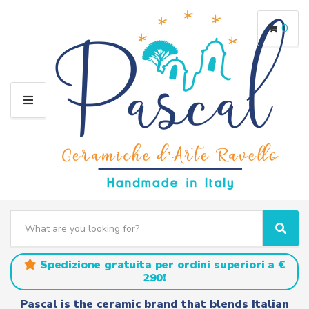
0
M
E
N
U
S
e
C
S
a
a
e
r
t
a
Spedizione gratuita per ordini superiori a €
c
e
r
290!
h
g
c
t
o
h
Pascal is the ceramic brand that blends Italian
e