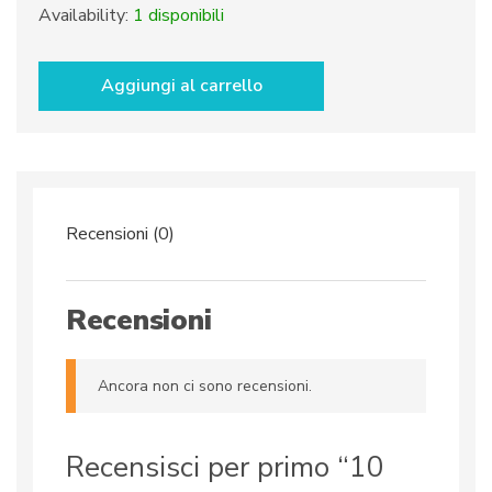
prezzo
prezzo
Availability:
1 disponibili
originale
attuale
10
Piatti
era:
è:
Aggiungi al carrello
frutta
290,00€.
200,00€.
dec.
Olive
quantità
Recensioni (0)
Recensioni
Ancora non ci sono recensioni.
Recensisci per primo “10