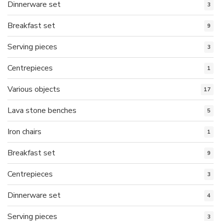
Dinnerware set
3
Breakfast set
9
Serving pieces
3
Centrepieces
1
Various objects
17
Lava stone benches
5
Iron chairs
1
Breakfast set
9
Centrepieces
3
Dinnerware set
4
Serving pieces
3