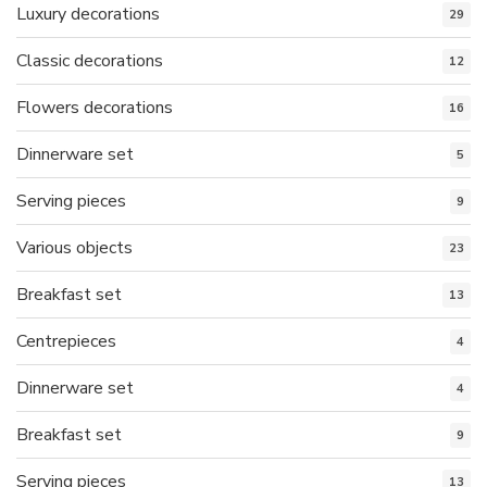
Luxury decorations
29
Classic decorations
12
Flowers decorations
16
Dinnerware set
5
Serving pieces
9
Various objects
23
Breakfast set
13
Centrepieces
4
Dinnerware set
4
Breakfast set
9
Serving pieces
13