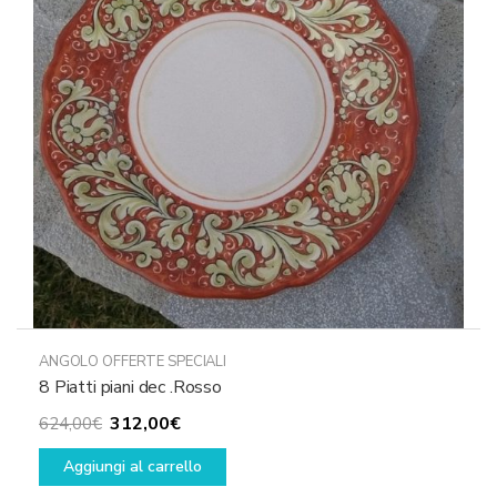
ANGOLO OFFERTE SPECIALI
8 Piatti piani dec .Rosso
Il
Il
312,00
€
624,00
€
prezzo
prezzo
Aggiungi al carrello
originale
attuale