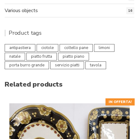
Various objects
16
Product tags
antipastiera
ciotole
coltello pane
limoni
natale
piatto frutta
piatto piano
porta burro grande
servizio piatti
tavola
Related products
IN OFFERTA!