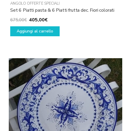
ANGOLO OFFERTE SPECIALI
Set 6 Piatti pasta & 6 Piatti frutta dec. Fiori colorati
Il
Il
405,00
€
675,00
€
prezzo
prezzo
Aggiungi al carrello
originale
attuale
era:
è:
675,00€.
405,00€.