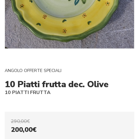
ANGOLO OFFERTE SPECIALI
10 Piatti frutta dec. Olive
10 PIATTI FRUTTA
290,00
€
Il
Il
200,00
€