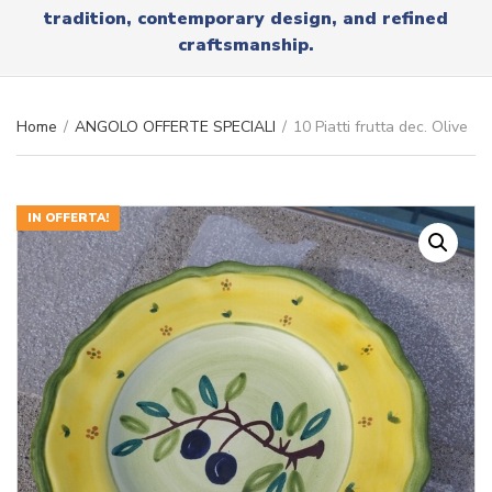
r
tradition, contemporary design, and refined
x
y
t
craftsmanship.
n
a
m
e
Home
/
ANGOLO OFFERTE SPECIALI
/
10 Piatti frutta dec. Olive
IN OFFERTA!