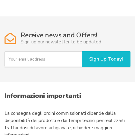
era:
è:
624,00€.
312,00€.
Receive news and Offers!
Sign-up our newsletter to be updated
Y
Sign Up Today!
o
u
r
e
m
a
i
Informazioni importanti
l
La consegna degli ordini commissionati dipende dalla
disponibilità dei prodotti e dai tempi tecnici per realizzarli,
trattandosi di lavoro artigianale, richiedere maggiori