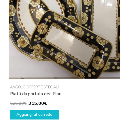
ANGOLO OFFERTE SPECIALI
Piatti da portata dec. Fiori
Il
Il
315,00
€
526,00
€
prezzo
prezzo
Aggiungi al carrello
originale
attuale
era:
è: