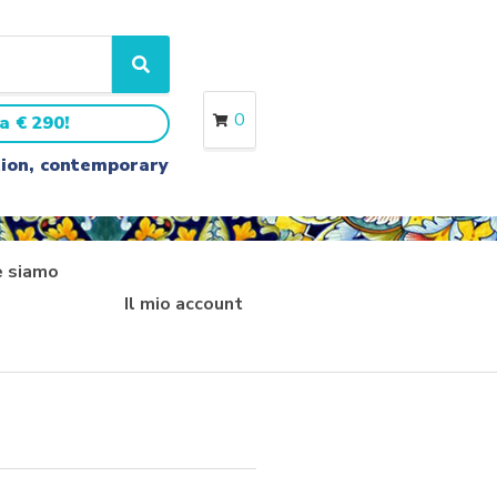
S
e
a
0
a € 290!
r
c
ition, contemporary
h
 siamo
Il mio account