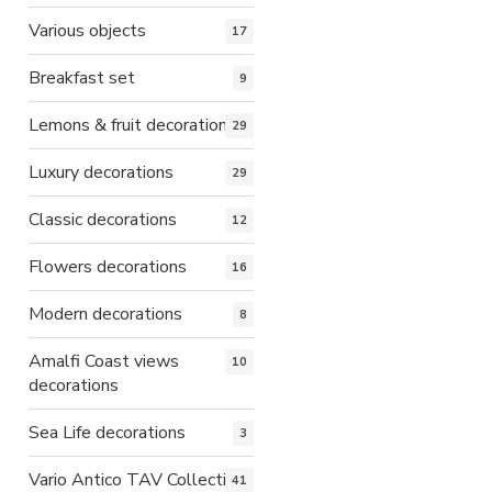
Various objects
17
Breakfast set
9
Lemons & fruit decorations
29
Luxury decorations
29
Classic decorations
12
Flowers decorations
16
Modern decorations
8
Amalfi Coast views
10
decorations
Sea Life decorations
3
Vario Antico TAV Collection
41