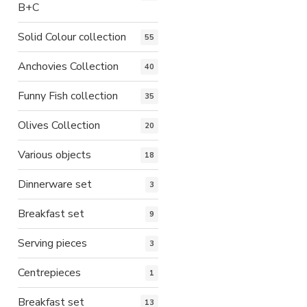
B+C
Solid Colour collection
55
Anchovies Collection
40
Funny Fish collection
35
Olives Collection
20
Various objects
18
Dinnerware set
3
Breakfast set
9
Serving pieces
3
Centrepieces
1
Breakfast set
13