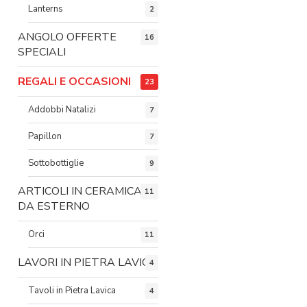
Lanterns
2
ANGOLO OFFERTE
16
SPECIALI
REGALI E OCCASIONI
23
Addobbi Natalizi
7
Papillon
7
Sottobottiglie
9
ARTICOLI IN CERAMICA
11
DA ESTERNO
Orci
11
LAVORI IN PIETRA LAVICA
4
Tavoli in Pietra Lavica
4