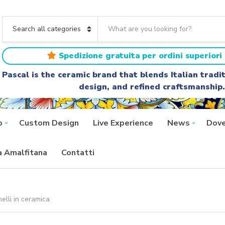
S
e
C
a
a
r
t
Spedizione gratuita per ordini superiori 
c
e
h
g
Pascal is the ceramic brand that blends Italian trad
t
o
design, and refined craftsmanship.
e
r
x
y
t
n
a
p
Custom Design
Live Experience
News
Dove
m
e
ra Amalfitana
Contatti
nelli in ceramica