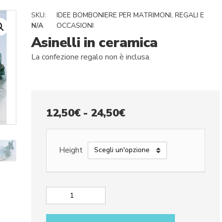
SKU:
IDEE BOMBONIERE PER MATRIMONI
,
REGALI E
N/A
OCCASIONI
Asinelli in ceramica
La confezione regalo non è inclusa.
Fascia
12,50
€
-
24,50
€
di
prezzo:
Height
da
12,50€
a
Asinelli
24,50€
in
ceramica