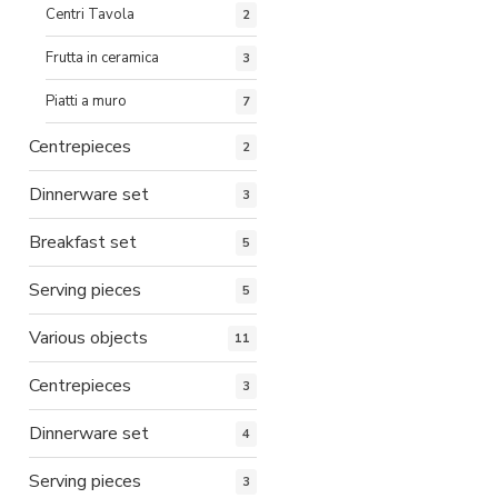
Centri Tavola
2
Frutta in ceramica
3
Piatti a muro
7
Centrepieces
2
Dinnerware set
3
Breakfast set
5
Serving pieces
5
Various objects
11
Centrepieces
3
Dinnerware set
4
Serving pieces
3