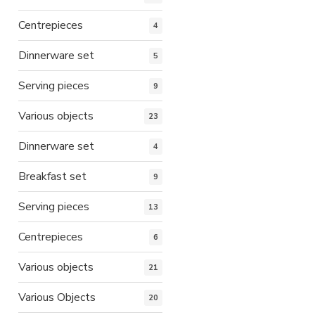
Centrepieces
4
Dinnerware set
5
Serving pieces
9
Various objects
23
Dinnerware set
4
Breakfast set
9
Serving pieces
13
Centrepieces
6
Various objects
21
Various Objects
20