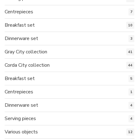
Centrepieces
7
Breakfast set
10
Dinnerware set
3
Gray City collection
41
Corda City collection
44
Breakfast set
5
Centrepieces
1
Dinnerware set
4
Serving pieces
4
Various objects
12