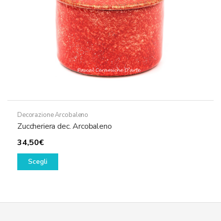
pagina
del
prodotto
Decorazione Arcobaleno
Zuccheriera dec. Arcobaleno
34,50
€
Questo
Scegli
prodotto
ha
più
varianti.
Le