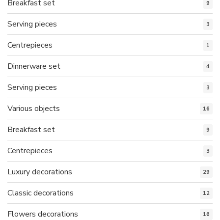
Breakfast set
9
Serving pieces
3
Centrepieces
1
Dinnerware set
4
Serving pieces
3
Various objects
16
Breakfast set
9
Centrepieces
3
Luxury decorations
29
Classic decorations
12
Flowers decorations
16