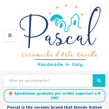
0
M
E
N
U
S
e
C
S
a
a
e
r
t
a
Spedizione gratuita per ordini superiori a €
c
e
r
290!
h
g
c
t
o
h
Pascal is the ceramic brand that blends Italian
e