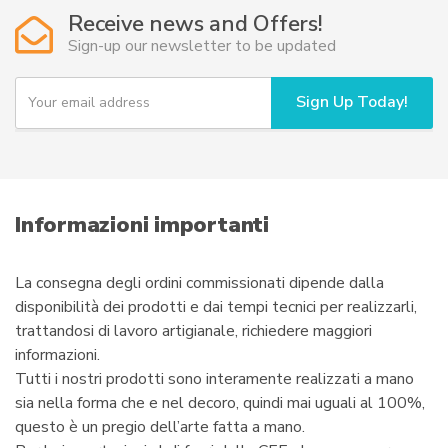
opzioni
Receive news and Offers!
possono
Sign-up our newsletter to be updated
essere
scelte
Y
Sign Up Today!
o
nella
u
pagina
r
del
e
prodotto
m
a
i
Informazioni importanti
l
La consegna degli ordini commissionati dipende dalla
disponibilità dei prodotti e dai tempi tecnici per realizzarli,
trattandosi di lavoro artigianale, richiedere maggiori
informazioni.
Tutti i nostri prodotti sono interamente realizzati a mano
sia nella forma che e nel decoro, quindi mai uguali al 100%,
questo è un pregio dell’arte fatta a mano.