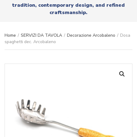
r
tradition, contemporary design, and refined
x
y
t
craftsmanship.
n
a
m
e
Home
/
SERVIZI DA TAVOLA
/
Decorazione Arcobaleno
/
Dosa
spaghetti dec. Arcobaleno