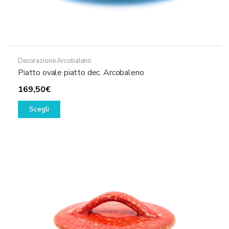
Decorazione Arcobaleno
Piatto ovale piatto dec. Arcobaleno
169,50
€
Questo
Scegli
prodotto
ha
più
varianti.
Le
opzioni
possono
essere
scelte
nella