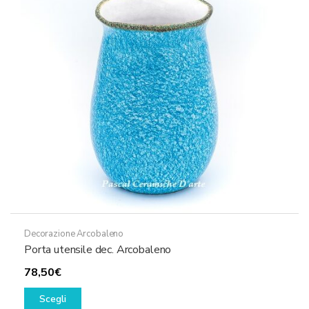
Decorazione Arcobaleno
Porta utensile dec. Arcobaleno
78,50
€
Questo
Scegli
prodotto