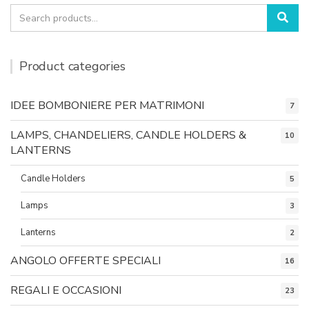
Search
Sea
for:
Product categories
IDEE BOMBONIERE PER MATRIMONI
7
LAMPS, CHANDELIERS, CANDLE HOLDERS &
10
LANTERNS
Candle Holders
5
Lamps
3
Lanterns
2
ANGOLO OFFERTE SPECIALI
16
REGALI E OCCASIONI
23