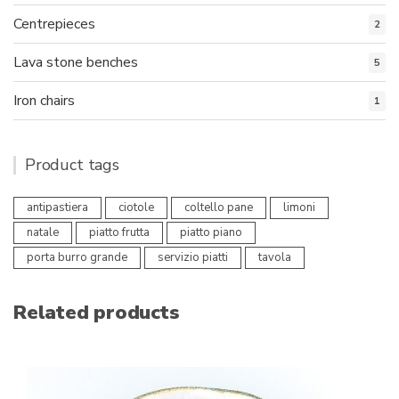
Centrepieces
2
Lava stone benches
5
Iron chairs
1
Product tags
antipastiera
ciotole
coltello pane
limoni
natale
piatto frutta
piatto piano
porta burro grande
servizio piatti
tavola
Related products