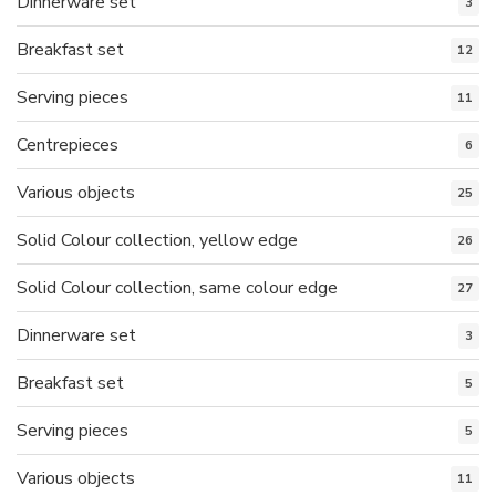
Dinnerware set
3
Breakfast set
12
Serving pieces
11
Centrepieces
6
Various objects
25
Solid Colour collection, yellow edge
26
Solid Colour collection, same colour edge
27
Dinnerware set
3
Breakfast set
5
Serving pieces
5
Various objects
11