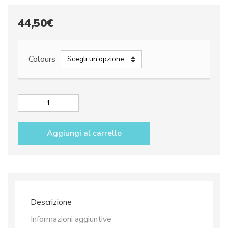
44,50
€
Colours
Dosa
spaghetti
dec.
Aggiungi al carrello
Arcobaleno
quantità
Descrizione
Informazioni aggiuntive