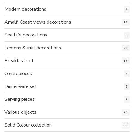
Modern decorations
8
Amalfi Coast views decorations
10
Sea Life decorations
3
Lemons & fruit decorations
29
Breakfast set
13
Centrepieces
4
Dinnerware set
5
Serving pieces
9
Various objects
23
Solid Colour collection
53