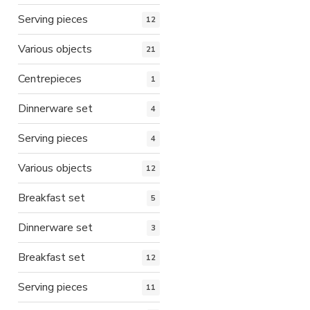
Serving pieces
12
Various objects
21
Centrepieces
1
Dinnerware set
4
Serving pieces
4
Various objects
12
Breakfast set
5
Dinnerware set
3
Breakfast set
12
Serving pieces
11