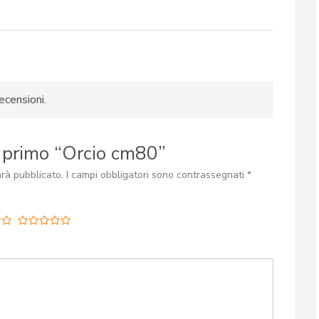
ecensioni.
r primo “Orcio cm80”
arà pubblicato.
I campi obbligatori sono contrassegnati
*