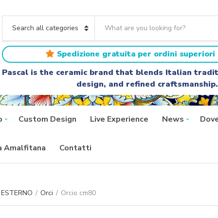
S
e
C
a
a
r
t
Spedizione gratuita per ordini superiori 
c
e
h
g
Pascal is the ceramic brand that blends Italian trad
t
o
design, and refined craftsmanship.
e
r
x
y
t
n
a
p
Custom Design
Live Experience
News
Dove
m
e
ra Amalfitana
Contatti
A ESTERNO
/
Orci
/
Orcio cm80