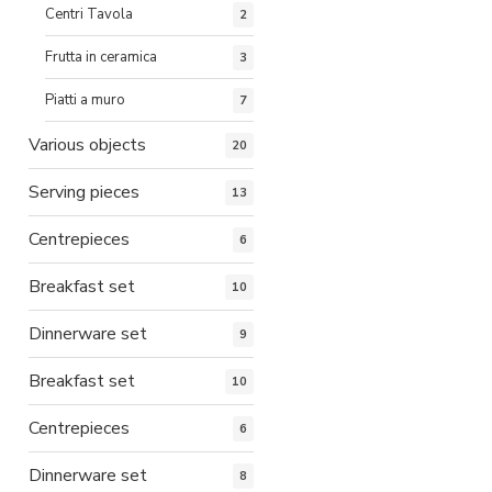
Centri Tavola
2
Frutta in ceramica
3
Piatti a muro
7
Various objects
20
Serving pieces
13
Centrepieces
6
Breakfast set
10
Dinnerware set
9
Breakfast set
10
Centrepieces
6
Dinnerware set
8