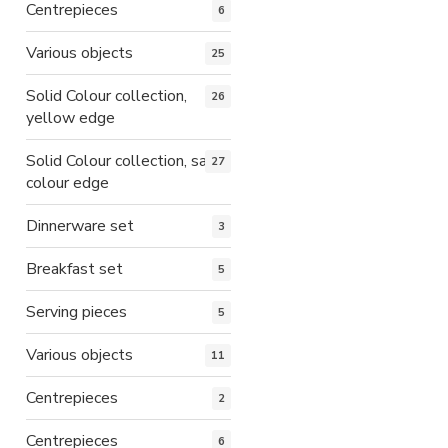
Centrepieces
6
Various objects
25
Solid Colour collection,
26
yellow edge
Solid Colour collection, same
27
colour edge
Dinnerware set
3
Breakfast set
5
Serving pieces
5
Various objects
11
Centrepieces
2
Centrepieces
6