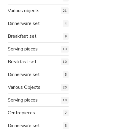
Various objects
21
Dinnerware set
4
Breakfast set
9
Serving pieces
13
Breakfast set
10
Dinnerware set
3
Various Objects
20
Serving pieces
10
Centrepieces
7
Dinnerware set
3