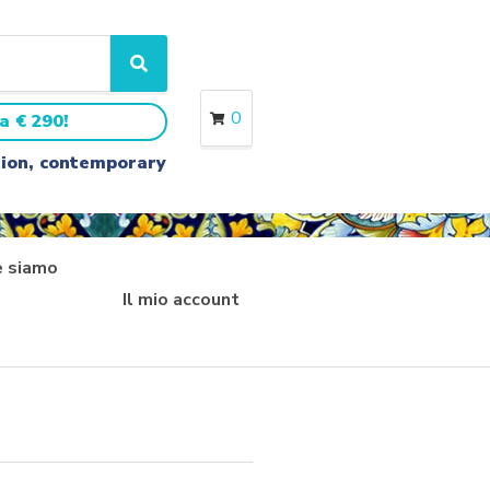
S
e
a
0
a € 290!
r
c
ition, contemporary
h
 siamo
Il mio account