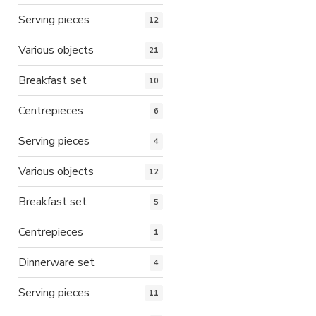
Serving pieces
12
Various objects
21
Breakfast set
10
Centrepieces
6
Serving pieces
4
Various objects
12
Breakfast set
5
Centrepieces
1
Dinnerware set
4
Serving pieces
11