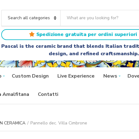
S
e
C
a
a
r
t
Spedizione gratuita per ordini superiori 
c
e
h
g
Pascal is the ceramic brand that blends Italian trad
t
o
design, and refined craftsmanship.
e
r
x
y
t
n
a
p
Custom Design
Live Experience
News
Dove
m
e
ra Amalfitana
Contatti
IN CERAMICA
/
Pannello dec. Villa Cimbrone