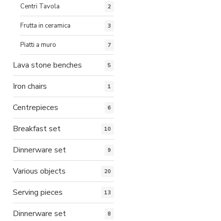
Centri Tavola
2
Frutta in ceramica
3
Piatti a muro
7
Lava stone benches
5
Iron chairs
1
Centrepieces
6
Breakfast set
10
Dinnerware set
9
Various objects
20
Serving pieces
13
Dinnerware set
8