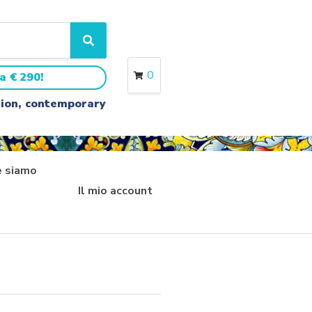
S
e
a
0
a € 290!
r
c
ition, contemporary
h
 siamo
Il mio account