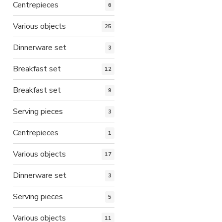
Centrepieces
6
Various objects
25
Dinnerware set
3
Breakfast set
12
Breakfast set
9
Serving pieces
3
Centrepieces
1
Various objects
17
Dinnerware set
3
Serving pieces
5
Various objects
11