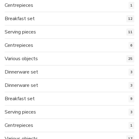
Centrepieces
1
Breakfast set
12
Serving pieces
11
Centrepieces
6
Various objects
25
Dinnerware set
3
Dinnerware set
3
Breakfast set
9
Serving pieces
3
Centrepieces
1
Various objects
17