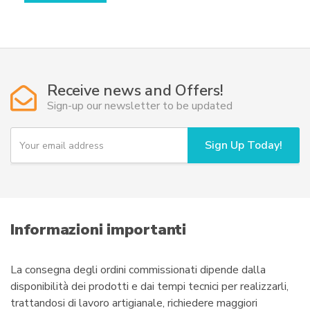
da
78,50€
a
598,50€
Receive news and Offers!
Sign-up our newsletter to be updated
Y
Sign Up Today!
o
u
r
e
m
a
i
Informazioni importanti
l
La consegna degli ordini commissionati dipende dalla
disponibilità dei prodotti e dai tempi tecnici per realizzarli,
trattandosi di lavoro artigianale, richiedere maggiori