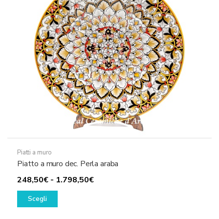
essere
scelte
nella
pagina
del
prodotto
Piatti a muro
Piatto a muro dec. Perla araba
Fascia
248,50
€
-
1.798,50
€
Questo
di
Scegli
prodotto
prezzo:
ha
da