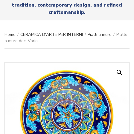
r
tradition, contemporary design, and refined
x
y
t
craftsmanship.
n
a
m
e
Home
/
CERAMICA D'ARTE PER INTERNI
/
Piatti a muro
/
Piatto
a muro dec. Vario