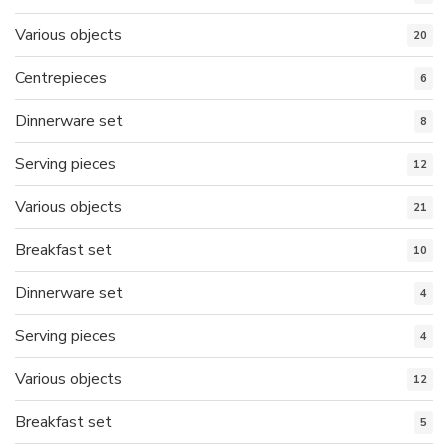
Various objects
20
Centrepieces
6
Dinnerware set
8
Serving pieces
12
Various objects
21
Breakfast set
10
Dinnerware set
4
Serving pieces
4
Various objects
12
Breakfast set
5