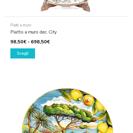
Piatti a muro
Piatto a muro dec. City
Fascia
98,50
€
-
698,50
€
Questo
di
Scegli
prodotto
prezzo:
ha
da
più
98,50€
varianti.
a
Le
698,50€
opzioni
possono
essere
scelte
nella
pagina