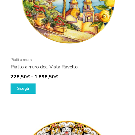
del
prodotto
Piatti a muro
Piatto a muro dec. Vista Ravello
Fascia
228,50
€
-
1.898,50
€
Questo
di
Scegli
prodotto
prezzo:
ha
da
più
228,50€
varianti.
a
Le
1.898,50€
opzioni
possono