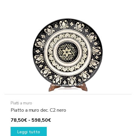
più
248,50€
varianti.
a
Le
1.798,50€
opzioni
possono
essere
scelte
nella
pagina
del
prodotto
Piatti a muro
Piatto a muro dec. C2 nero
Fascia
78,50
€
-
598,50
€
di
Leggi tutto
prezzo: