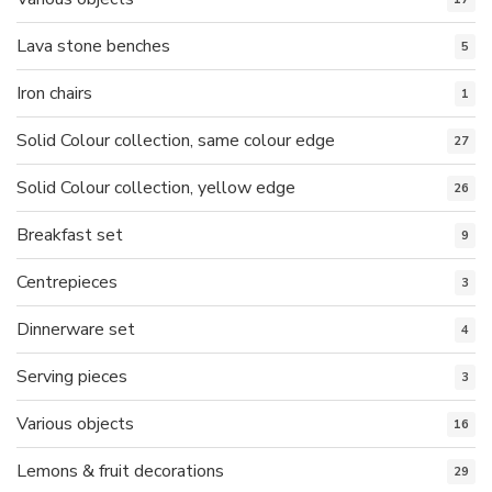
Lava stone benches
5
Iron chairs
1
Solid Colour collection, same colour edge
27
Solid Colour collection, yellow edge
26
Breakfast set
9
Centrepieces
3
Dinnerware set
4
Serving pieces
3
Various objects
16
Lemons & fruit decorations
29