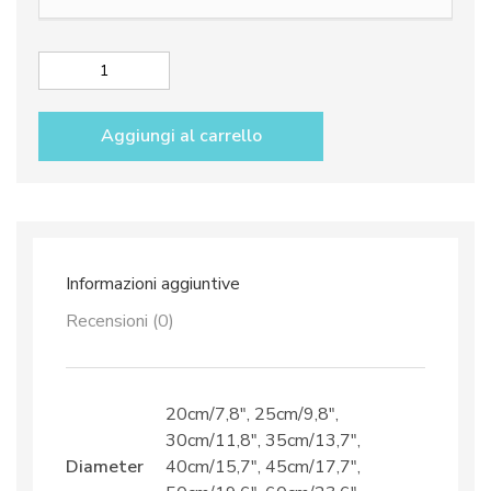
da
118,50€
a
Piatto
a
1.189,50€
muro
Aggiungi al carrello
dec.
Vario
quantità
Informazioni aggiuntive
Recensioni (0)
20cm/7,8", 25cm/9,8",
30cm/11,8", 35cm/13,7",
Diameter
40cm/15,7", 45cm/17,7",