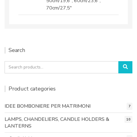
50cm/19,6", 60cm/23,6",
70cm/27,5"
Search
Search
Sea
for:
Product categories
IDEE BOMBONIERE PER MATRIMONI
7
LAMPS, CHANDELIERS, CANDLE HOLDERS &
10
LANTERNS