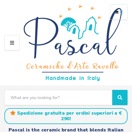
0
M
E
N
U
S
e
C
S
a
a
e
r
t
a
Spedizione gratuita per ordini superiori a €
c
e
r
290!
h
g
c
t
o
h
Pascal is the ceramic brand that blends Italian
e