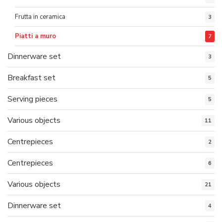
Frutta in ceramica
3
Piatti a muro
7
Dinnerware set
3
Breakfast set
5
Serving pieces
5
Various objects
11
Centrepieces
2
Centrepieces
6
Various objects
21
Dinnerware set
4