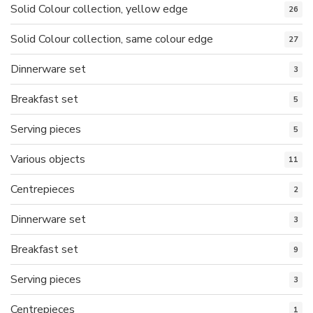
Solid Colour collection, yellow edge
26
Solid Colour collection, same colour edge
27
Dinnerware set
3
Breakfast set
5
Serving pieces
5
Various objects
11
Centrepieces
2
Dinnerware set
3
Breakfast set
9
Serving pieces
3
Centrepieces
1