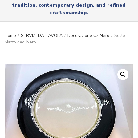
r
tradition, contemporary design, and refined
x
y
t
craftsmanship.
n
a
m
e
Home
/
SERVIZI DA TAVOLA
/
Decorazione C2 Nero
/
Sotto
piatto dec. Nero