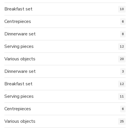
Breakfast set
10
Centrepieces
6
Dinnerware set
8
Serving pieces
12
Various objects
20
Dinnerware set
3
Breakfast set
12
Serving pieces
11
Centrepieces
6
Various objects
25