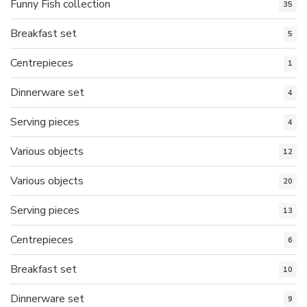
Funny Fish collection
35
Breakfast set
5
Centrepieces
1
Dinnerware set
4
Serving pieces
4
Various objects
12
Various objects
20
Serving pieces
13
Centrepieces
6
Breakfast set
10
Dinnerware set
9