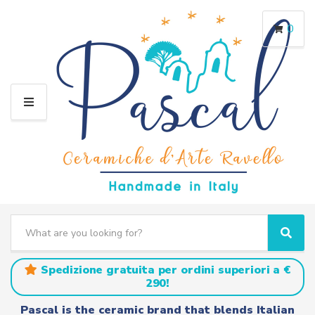
0
M
E
N
U
S
e
C
S
a
a
e
r
t
a
Spedizione gratuita per ordini superiori a €
c
e
r
290!
h
g
c
t
o
h
Pascal is the ceramic brand that blends Italian
e