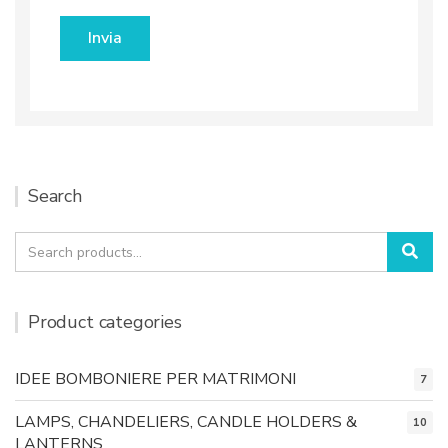
Search
Search
Sea
for:
Product categories
IDEE BOMBONIERE PER MATRIMONI
7
LAMPS, CHANDELIERS, CANDLE HOLDERS &
10
LANTERNS