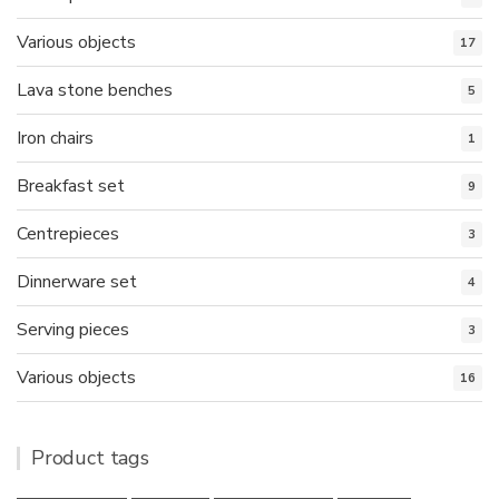
Various objects
17
Lava stone benches
5
Iron chairs
1
Breakfast set
9
Centrepieces
3
Dinnerware set
4
Serving pieces
3
Various objects
16
Product tags