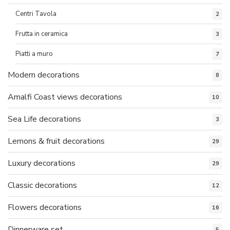
Centri Tavola
2
Frutta in ceramica
3
Piatti a muro
7
Modern decorations
8
Amalfi Coast views decorations
10
Sea Life decorations
3
Lemons & fruit decorations
29
Luxury decorations
29
Classic decorations
12
Flowers decorations
16
Dinnerware set
5