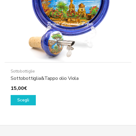
Sottobottiglie
Sottobottiglia&Tappo olio Viola
15,00
€
Questo
Scegli
prodotto
ha
più
varianti.
Le