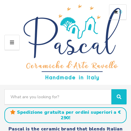
0
M
E
N
U
S
e
C
S
a
a
e
r
t
a
Spedizione gratuita per ordini superiori a €
c
e
r
290!
h
g
c
t
o
h
Pascal is the ceramic brand that blends Italian
e