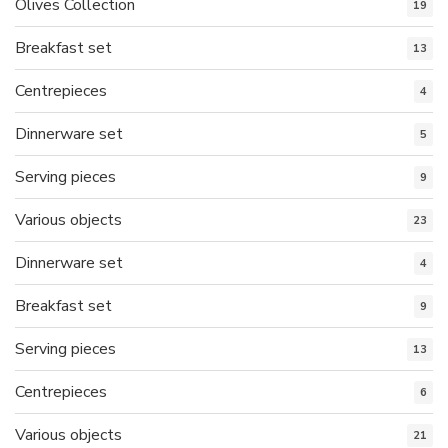
Olives Collection
19
Breakfast set
13
Centrepieces
4
Dinnerware set
5
Serving pieces
9
Various objects
23
Dinnerware set
4
Breakfast set
9
Serving pieces
13
Centrepieces
6
Various objects
21