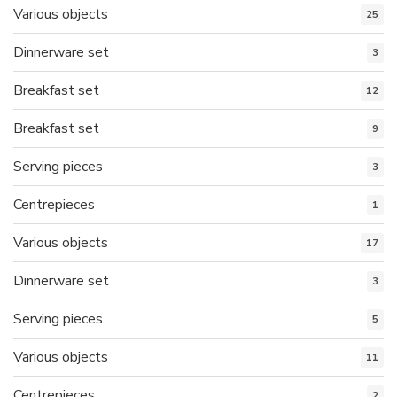
Various objects
25
Dinnerware set
3
Breakfast set
12
Breakfast set
9
Serving pieces
3
Centrepieces
1
Various objects
17
Dinnerware set
3
Serving pieces
5
Various objects
11
Centrepieces
2