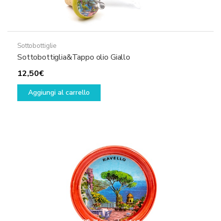
prodotto
Sottobottiglie
Sottobottiglia&Tappo olio Giallo
12,50
€
Aggiungi al carrello