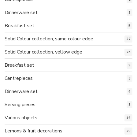
Dinnerware set
3
Breakfast set
5
Solid Colour collection, same colour edge
27
Solid Colour collection, yellow edge
26
Breakfast set
9
Centrepieces
3
Dinnerware set
4
Serving pieces
3
Various objects
16
Lemons & fruit decorations
29