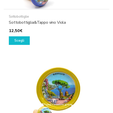
Sottobottiglie
Sottobottiglia&Tappo vino Viola
12,50
€
Questo
Scegli
prodotto
ha
più
varianti.
Le
opzioni
possono
essere
scelte
nella
pagina
del