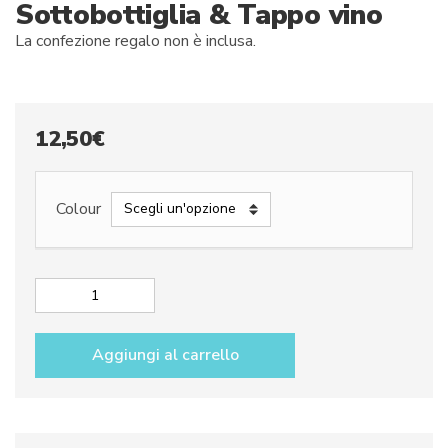
Sottobottiglia & Tappo vino
La confezione regalo non è inclusa.
12,50
€
Colour
Sottobottiglia
&
Tappo
Aggiungi al carrello
vino
quantità