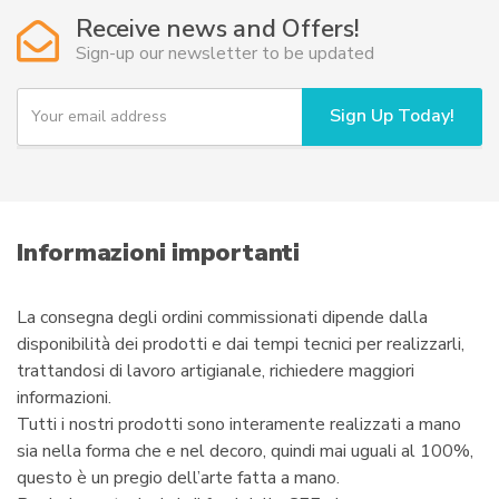
opzioni
Receive news and Offers!
possono
Sign-up our newsletter to be updated
essere
scelte
Y
Sign Up Today!
o
nella
u
pagina
r
del
e
prodotto
m
a
i
Informazioni importanti
l
La consegna degli ordini commissionati dipende dalla
disponibilità dei prodotti e dai tempi tecnici per realizzarli,
trattandosi di lavoro artigianale, richiedere maggiori
informazioni.
Tutti i nostri prodotti sono interamente realizzati a mano
sia nella forma che e nel decoro, quindi mai uguali al 100%,
questo è un pregio dell’arte fatta a mano.