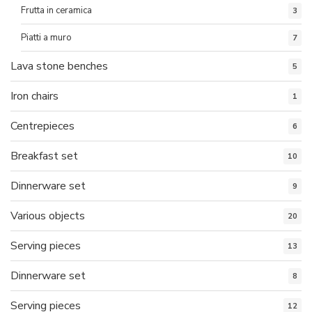
Frutta in ceramica
3
Piatti a muro
7
Lava stone benches
5
Iron chairs
1
Centrepieces
6
Breakfast set
10
Dinnerware set
9
Various objects
20
Serving pieces
13
Dinnerware set
8
Serving pieces
12