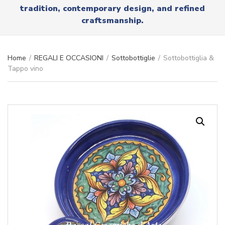
r
tradition, contemporary design, and refined
x
y
t
craftsmanship.
n
a
m
e
Home
/
REGALI E OCCASIONI
/
Sottobottiglie
/
Sottobottiglia &
Tappo vino