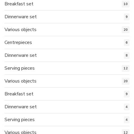
Breakfast set
10
Dinnerware set
9
Various objects
20
Centrepieces
6
Dinnerware set
8
Serving pieces
12
Various objects
20
Breakfast set
9
Dinnerware set
4
Serving pieces
4
Various objects
12