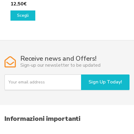
12,50
€
Questo
Scegli
prodotto
ha
più
varianti.
Le
opzioni
Receive news and Offers!
possono
Sign-up our newsletter to be updated
essere
scelte
Y
Sign Up Today!
o
nella
u
pagina
r
del
e
prodotto
m
a
i
Informazioni importanti
l