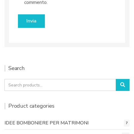
commento.
Search
Search
Sea
for:
Product categories
IDEE BOMBONIERE PER MATRIMONI
7