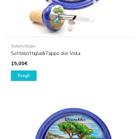
Sottobottiglie
Sottobottiglia&Tappo olio Viola
15,00
€
Questo
Scegli
prodotto
ha
più
varianti.
Le
opzioni
possono
essere
scelte