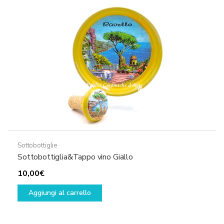
Le
opzioni
possono
essere
scelte
nella
pagina
del
prodotto
Sottobottiglie
Sottobottiglia&Tappo vino Giallo
10,00
€
Aggiungi al carrello