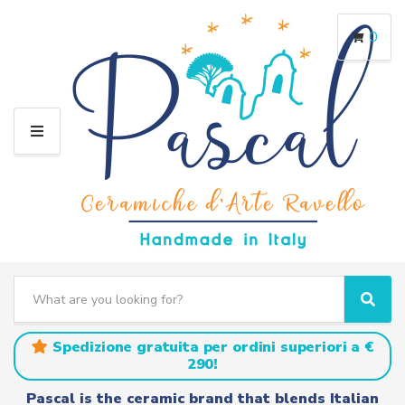
0
M
E
N
U
S
e
C
S
a
a
e
r
t
a
Spedizione gratuita per ordini superiori a €
c
e
r
290!
h
g
c
t
o
h
Pascal is the ceramic brand that blends Italian
e