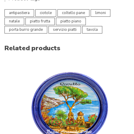
antipastiera
ciotole
coltello pane
limoni
natale
piatto frutta
piatto piano
porta burro grande
servizio piatti
tavola
Related products