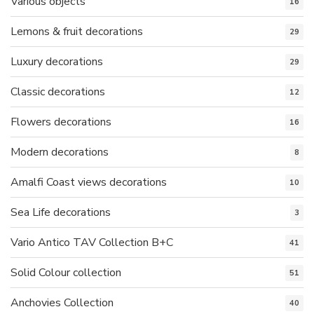
Various objects
16
Lemons & fruit decorations
29
Luxury decorations
29
Classic decorations
12
Flowers decorations
16
Modern decorations
8
Amalfi Coast views decorations
10
Sea Life decorations
3
Vario Antico TAV Collection B+C
41
Solid Colour collection
51
Anchovies Collection
40