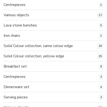
Centrepieces
1
Various objects
17
Lava stone benches
5
Iron chairs
1
Solid Colour collection, same colour edge
26
Solid Colour collection, yellow edge
25
Breakfast set
8
Centrepieces
3
Dinnerware set
4
Serving pieces
3