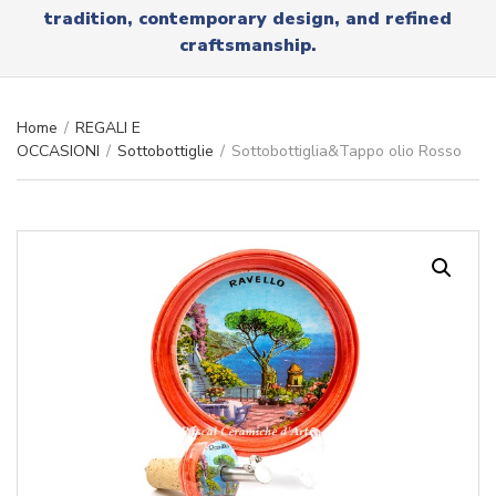
r
tradition, contemporary design, and refined
x
y
t
craftsmanship.
n
a
m
e
Home
/
REGALI E
OCCASIONI
/
Sottobottiglie
/
Sottobottiglia&Tappo olio Rosso