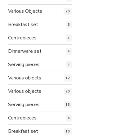
Various Objects
20
Breakfast set
5
Centrepieces
1
Dinnerware set
4
Serving pieces
4
Various objects
12
Various objects
20
Serving pieces
13
Centrepieces
6
Breakfast set
10