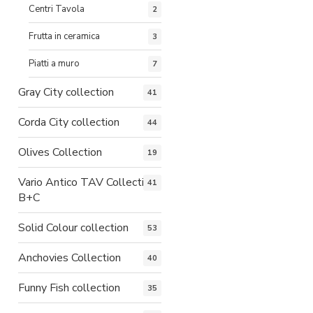
Centri Tavola
2
Frutta in ceramica
3
Piatti a muro
7
Gray City collection
41
Corda City collection
44
Olives Collection
19
Vario Antico TAV Collection
41
B+C
Solid Colour collection
53
Anchovies Collection
40
Funny Fish collection
35