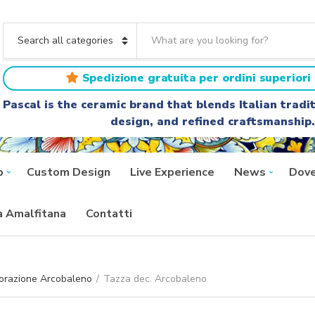
S
e
C
a
a
r
t
Spedizione gratuita per ordini superiori 
c
e
h
g
Pascal is the ceramic brand that blends Italian trad
t
o
design, and refined craftsmanship.
e
r
x
y
t
n
a
p
Custom Design
Live Experience
News
Dove
m
e
ra Amalfitana
Contatti
orazione Arcobaleno
/
Tazza dec. Arcobaleno