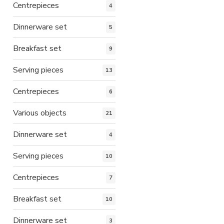
Centrepieces
4
Dinnerware set
5
Breakfast set
9
Serving pieces
13
Centrepieces
6
Various objects
21
Dinnerware set
4
Serving pieces
10
Centrepieces
7
Breakfast set
10
Dinnerware set
3