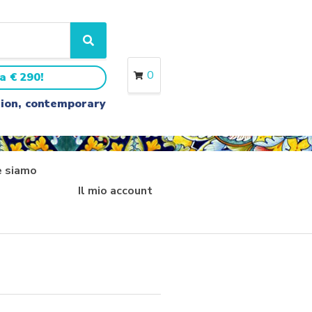
S
e
a
0
a € 290!
r
c
ition, contemporary
h
 siamo
Il mio account