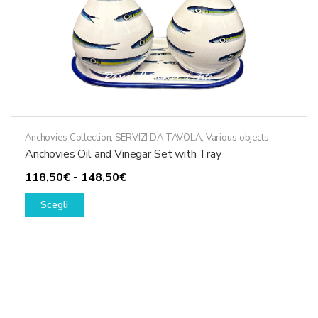
Anchovies Collection
,
SERVIZI DA TAVOLA
,
Various objects
Anchovies Oil and Vinegar Set with Tray
Fascia
118,50
€
-
148,50
€
Questo
di
Scegli
prodotto
prezzo:
ha
da
più
118,50€
varianti.
a
Le
148,50€
opzioni
possono