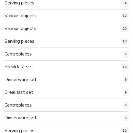
Serving pieces
4
Various objects
12
Various objects
20
Serving pieces
13
Centrepieces
6
Breakfast set
10
Dinnerware set
9
Breakfast set
9
Centrepieces
6
Dinnerware set
8
Serving pieces
12