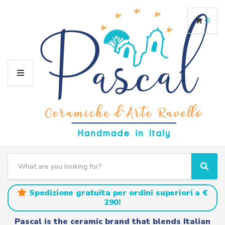
0
M
E
N
U
S
e
C
S
a
a
e
r
t
a
Spedizione gratuita per ordini superiori a €
c
e
r
290!
h
g
c
t
o
h
Pascal is the ceramic brand that blends Italian
e