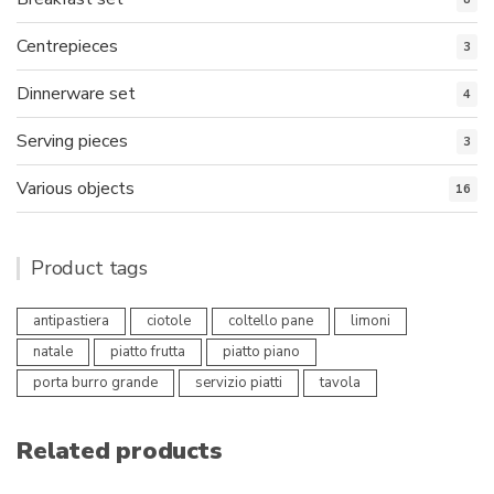
Centrepieces
3
Dinnerware set
4
Serving pieces
3
Various objects
16
Product tags
antipastiera
ciotole
coltello pane
limoni
natale
piatto frutta
piatto piano
porta burro grande
servizio piatti
tavola
Related products