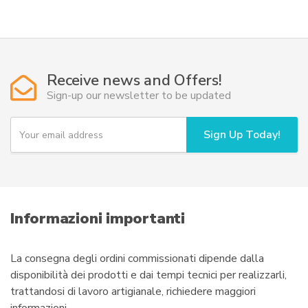
ha
da
più
54,50€
varianti.
a
Le
69,50€
opzioni
Receive news and Offers!
possono
Sign-up our newsletter to be updated
essere
scelte
Y
Sign Up Today!
o
nella
u
pagina
r
del
e
prodotto
m
a
i
Informazioni importanti
l
La consegna degli ordini commissionati dipende dalla
disponibilità dei prodotti e dai tempi tecnici per realizzarli,
trattandosi di lavoro artigianale, richiedere maggiori