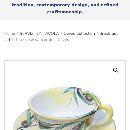
r
tradition, contemporary design, and refined
x
y
t
craftsmanship.
n
a
m
e
Home
/
SERVIZI DA TAVOLA
/
Olives Collection
/
Breakfast
set
/
Tea cup & saucer dec. Olives