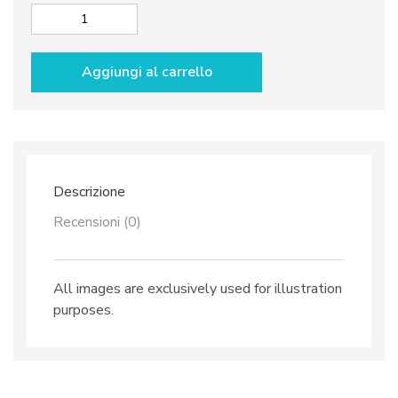
Tea
cup
&
Aggiungi al carrello
saucer
dec.
Olives
quantità
Descrizione
Recensioni (0)
All images are exclusively used for illustration
purposes.