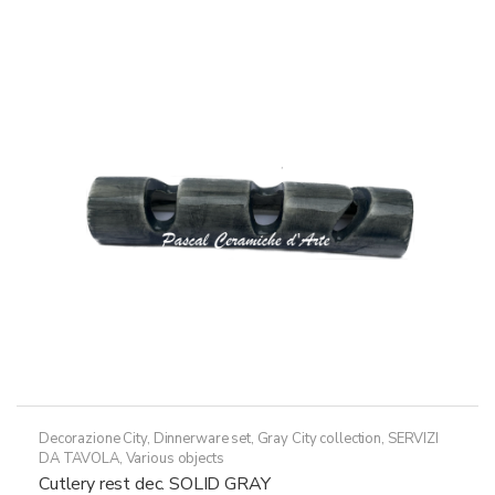
Decorazione City
,
Dinnerware set
,
Gray City collection
,
SERVIZI
DA TAVOLA
,
Various objects
Cutlery rest dec. SOLID GRAY