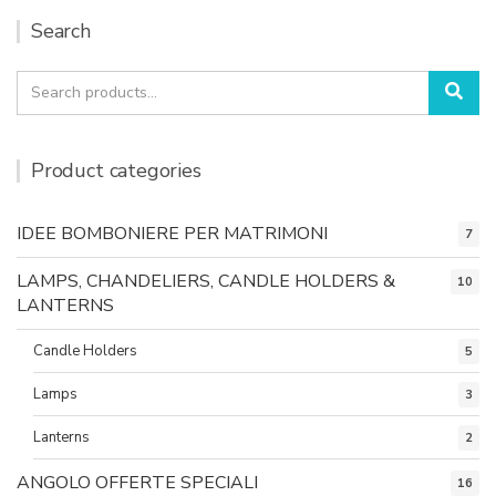
Search
Search
Sea
for:
Product categories
IDEE BOMBONIERE PER MATRIMONI
7
LAMPS, CHANDELIERS, CANDLE HOLDERS &
10
LANTERNS
Candle Holders
5
Lamps
3
Lanterns
2
ANGOLO OFFERTE SPECIALI
16