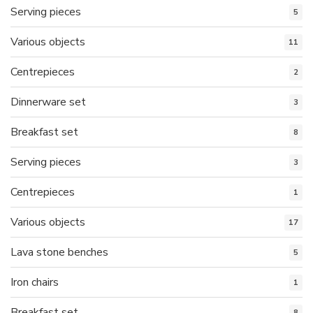
Serving pieces
5
Various objects
11
Centrepieces
2
Dinnerware set
3
Breakfast set
8
Serving pieces
3
Centrepieces
1
Various objects
17
Lava stone benches
5
Iron chairs
1
Breakfast set
8