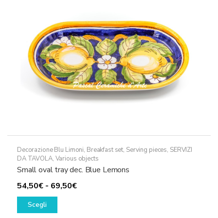
essere
scelte
nella
pagina
del
prodotto
Decorazione Blu Limoni
,
Breakfast set
,
Serving pieces
,
SERVIZI
DA TAVOLA
,
Various objects
Small oval tray dec. Blue Lemons
Fascia
54,50
€
-
69,50
€
Questo
di
Scegli
prodotto
prezzo: