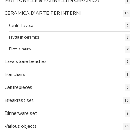
MATTONELLE & PANNELLI IN CERAMICA
1
CERAMICA D'ARTE PER INTERNI
10
Centri Tavola
2
Frutta in ceramica
3
Piatti a muro
7
Lava stone benches
5
Iron chairs
1
Centrepieces
6
Breakfast set
10
Dinnerware set
9
Various objects
20