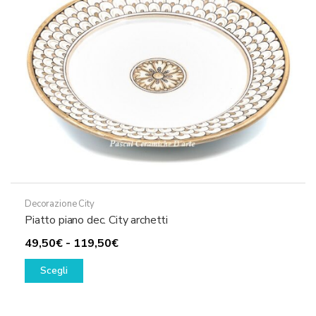
scelte
nella
pagina
del
prodotto
Decorazione City
Piatto piano dec. City archetti
Fascia
49,50
€
-
119,50
€
Questo
di
Scegli
prodotto
prezzo:
ha
da
più
49,50€