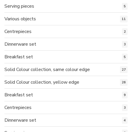
Serving pieces
5
Various objects
11
Centrepieces
2
Dinnerware set
3
Breakfast set
5
Solid Colour collection, same colour edge
27
Solid Colour collection, yellow edge
26
Breakfast set
9
Centrepieces
3
Dinnerware set
4