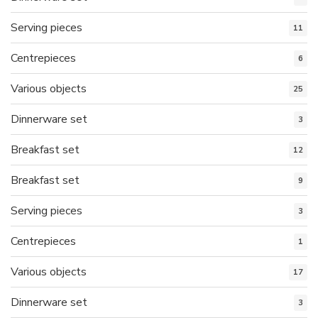
Serving pieces
11
Centrepieces
6
Various objects
25
Dinnerware set
3
Breakfast set
12
Breakfast set
9
Serving pieces
3
Centrepieces
1
Various objects
17
Dinnerware set
3