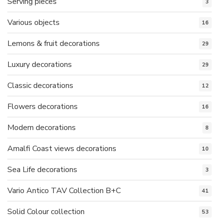
Serving pieces
3
Various objects
16
Lemons & fruit decorations
29
Luxury decorations
29
Classic decorations
12
Flowers decorations
16
Modern decorations
8
Amalfi Coast views decorations
10
Sea Life decorations
3
Vario Antico TAV Collection B+C
41
Solid Colour collection
53