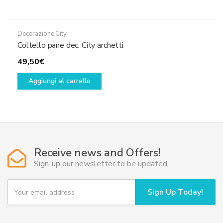
Decorazione City
Coltello pane dec. City archetti
49,50
€
Aggiungi al carrello
Receive news and Offers!
Sign-up our newsletter to be updated
Y
Sign Up Today!
o
u
r
e