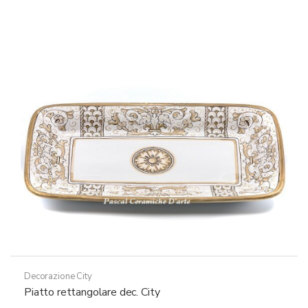
varianti.
a
Le
119,50€
opzioni
possono
essere
scelte
nella
pagina
del
prodotto
Decorazione City
Piatto rettangolare dec. City