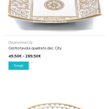
Decorazione City
Centrotavola quadrato dec. City
Fascia
49,50
€
-
289,50
€
Questo
di
Scegli
prodotto
prezzo:
ha
da
più
49,50€
varianti.
a
Le
289,50€
opzioni
possono
essere