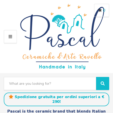
0
M
E
N
U
S
e
C
S
a
a
e
r
t
a
Spedizione gratuita per ordini superiori a €
c
e
r
290!
h
g
c
t
o
h
Pascal is the ceramic brand that blends Italian
e