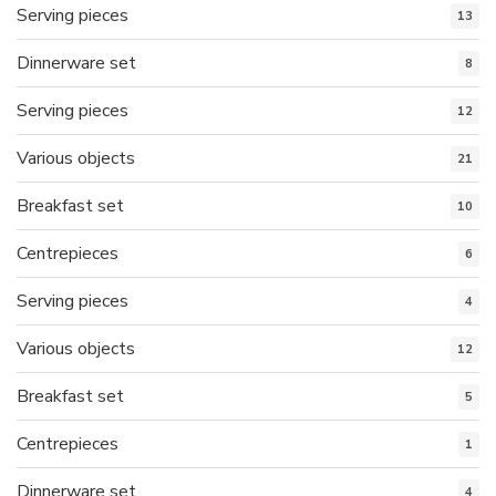
Serving pieces
13
Dinnerware set
8
Serving pieces
12
Various objects
21
Breakfast set
10
Centrepieces
6
Serving pieces
4
Various objects
12
Breakfast set
5
Centrepieces
1
Dinnerware set
4