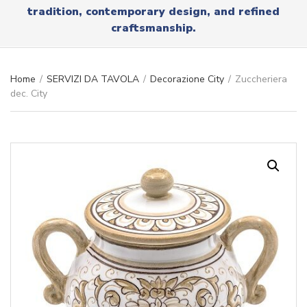
r
tradition, contemporary design, and refined
x
y
t
craftsmanship.
n
a
m
e
Home
/
SERVIZI DA TAVOLA
/
Decorazione City
/
Zuccheriera
dec. City