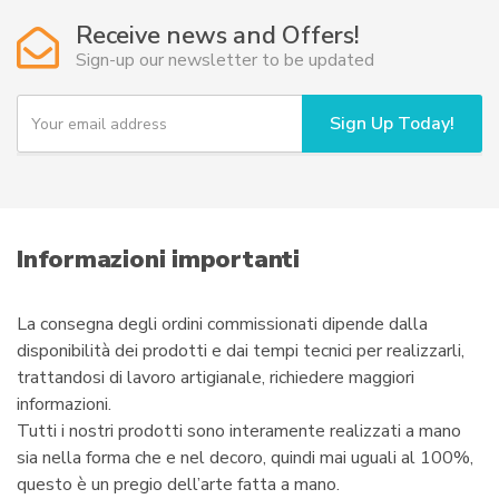
opzioni
Receive news and Offers!
possono
Sign-up our newsletter to be updated
essere
scelte
Y
Sign Up Today!
nella
o
u
pagina
r
del
e
prodotto
m
a
i
Informazioni importanti
l
La consegna degli ordini commissionati dipende dalla
disponibilità dei prodotti e dai tempi tecnici per realizzarli,
trattandosi di lavoro artigianale, richiedere maggiori
informazioni.
Tutti i nostri prodotti sono interamente realizzati a mano
sia nella forma che e nel decoro, quindi mai uguali al 100%,
questo è un pregio dell’arte fatta a mano.