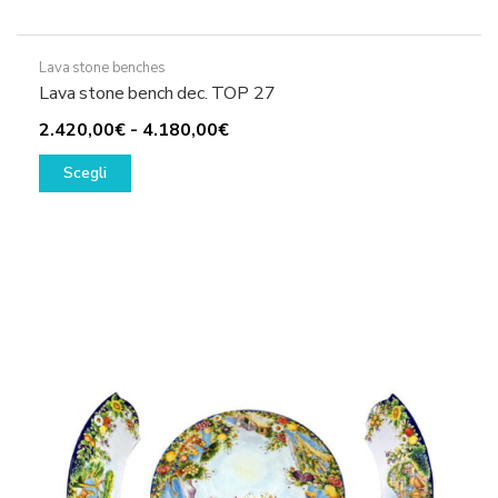
Lava stone benches
Lava stone bench dec. TOP 27
Fascia
2.420,00
€
-
4.180,00
€
Questo
di
Scegli
prodotto
prezzo:
ha
da
più
2.420,00€
varianti.
a
Le
4.180,00€
opzioni
possono
essere
scelte
nella
pagina
del