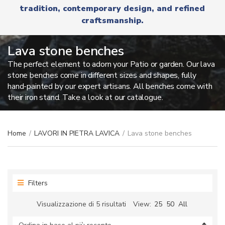
r
tradition, contemporary design, and refined
x
y
t
craftsmanship.
n
a
m
Lava stone benches
e
The perfect element to adorn your Patio or garden. Our lava
stone benches come in different sizes and shapes, fully
hand-painted by our expert artisans. All benches come with
their iron stand. Take a look at our catalogue.
Home
/
LAVORI IN PIETRA LAVICA
/
Lava stone benches
Filters
Ordina
Visualizzazione di 5 risultati
View:
25
50
All
in
base