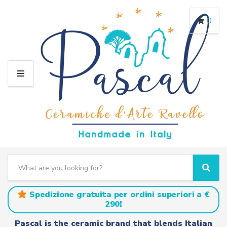
0
M
E
N
U
S
e
C
S
a
a
e
r
t
a
Spedizione gratuita per ordini superiori a €
c
e
r
290!
h
g
c
t
o
h
Pascal is the ceramic brand that blends Italian
e