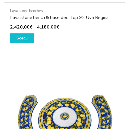
Lava stone benches
Lava stone bench & base dec. Top 92 Uva Regina
Fascia
2.420,00
€
-
4.180,00
€
Questo
di
Scegli
prodotto
prezzo:
ha
da
più
2.420,00€
varianti.
a
Le
4.180,00€
opzioni
possono
essere
scelte
nella
pagina
del
prodotto