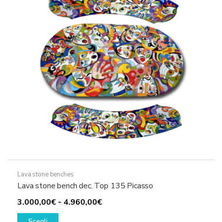
essere
scelte
nella
pagina
del
prodotto
Lava stone benches
Lava stone bench dec. Top 135 Picasso
Fascia
3.000,00
€
-
4.960,00
€
Questo
di
Scegli