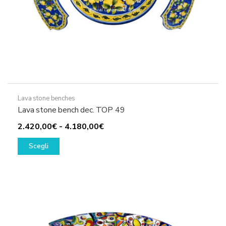
Lava stone benches
Lava stone bench dec. TOP 49
Fascia
2.420,00
€
-
4.180,00
€
Questo
di
Scegli
prodotto
prezzo:
ha
da
più
2.420,00€
varianti.
a
Le
4.180,00€
opzioni
possono