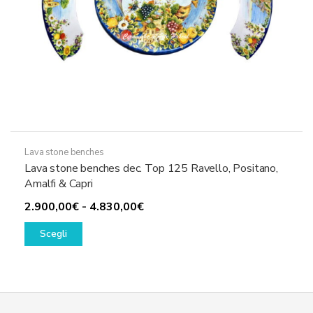
prodotto
Lava stone benches
Lava stone benches dec. Top 125 Ravello, Positano,
Amalfi & Capri
Fascia
2.900,00
€
-
4.830,00
€
Questo
di
Scegli
prodotto
prezzo:
ha
da
più
2.900,00€
varianti.
a
Le
4.830,00€