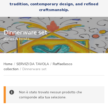
r
tradition, contemporary design, and refined
x
y
t
craftsmanship.
n
a
m
e
Dinnerware set
plates & bowls
Home
/
SERVIZI DA TAVOLA
/
Raffaellesco
collection
/
Dinnerware set
Non è stato trovato nessun prodotto che
corrisponde alla tua selezione.