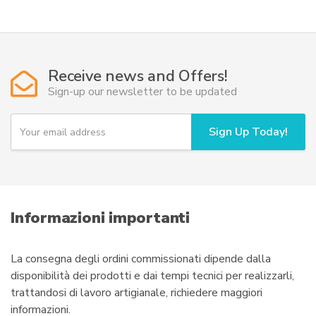
Receive news and Offers!
Sign-up our newsletter to be updated
Y
Sign Up Today!
o
u
r
e
m
a
i
Informazioni importanti
l
La consegna degli ordini commissionati dipende dalla
disponibilità dei prodotti e dai tempi tecnici per realizzarli,
trattandosi di lavoro artigianale, richiedere maggiori
informazioni.