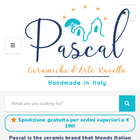
0
M
E
N
U
S
e
C
S
a
a
e
r
t
a
Spedizione gratuita per ordini superiori a €
c
e
r
290!
h
g
c
t
o
h
Pascal is the ceramic brand that blends Italian
e