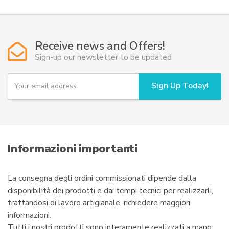
più
118,50€
varianti.
a
Le
198,50€
opzioni
Receive news and Offers!
possono
Sign-up our newsletter to be updated
essere
scelte
Y
Sign Up Today!
nella
o
u
pagina
r
del
e
prodotto
m
a
i
Informazioni importanti
l
La consegna degli ordini commissionati dipende dalla
disponibilità dei prodotti e dai tempi tecnici per realizzarli,
trattandosi di lavoro artigianale, richiedere maggiori
informazioni.
Tutti i nostri prodotti sono interamente realizzati a mano