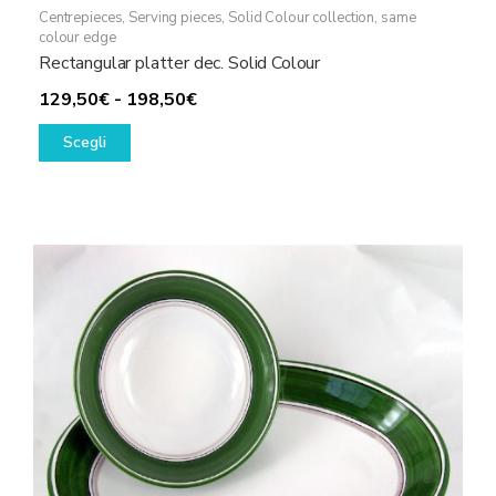
Centrepieces
,
Serving pieces
,
Solid Colour collection, same
colour edge
Rectangular platter dec. Solid Colour
Fascia
129,50
€
-
198,50
€
Questo
di
Scegli
prodotto
prezzo:
ha
da
più
129,50€
varianti.
a
Le
198,50€
opzioni
possono
essere
scelte
nella
pagina
del
prodotto