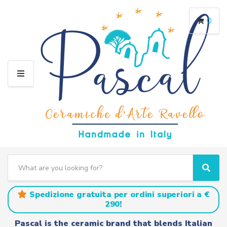
0
M
E
N
U
S
e
C
S
a
a
e
r
t
a
Spedizione gratuita per ordini superiori a €
c
e
r
290!
h
g
c
t
o
h
Pascal is the ceramic brand that blends Italian
e