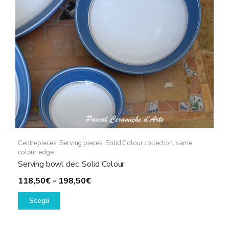
scelte
nella
pagina
del
prodotto
Centrepieces
,
Serving pieces
,
Solid Colour collection, same
colour edge
Serving bowl dec. Solid Colour
Fascia
118,50
€
-
198,50
€
Questo
di
Scegli
prodotto
prezzo:
ha
da