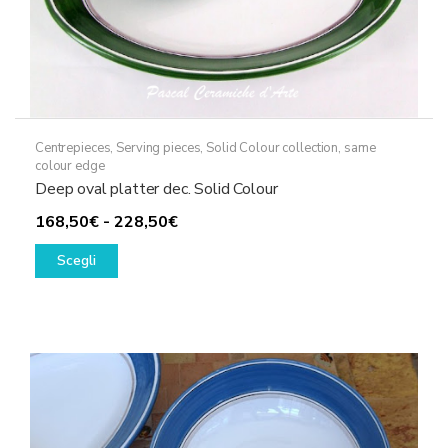
Centrepieces
,
Serving pieces
,
Solid Colour collection, same
colour edge
Deep oval platter dec. Solid Colour
Fascia
168,50
€
-
228,50
€
Questo
di
Scegli
prodotto
prezzo:
ha
da
più
168,50€
varianti.
a
Le
228,50€
opzioni
possono
essere