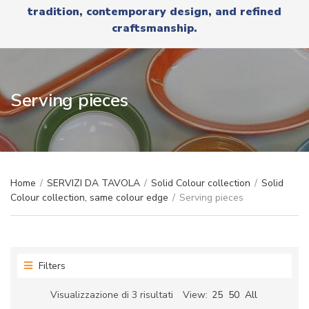
r
tradition, contemporary design, and refined
x
y
t
craftsmanship.
n
a
m
e
Serving pieces
Home
/
SERVIZI DA TAVOLA
/
Solid Colour collection
/
Solid
Colour collection, same colour edge
/
Serving pieces
Filters
Ordina
Visualizzazione di 3 risultati
View:
25
50
All
in