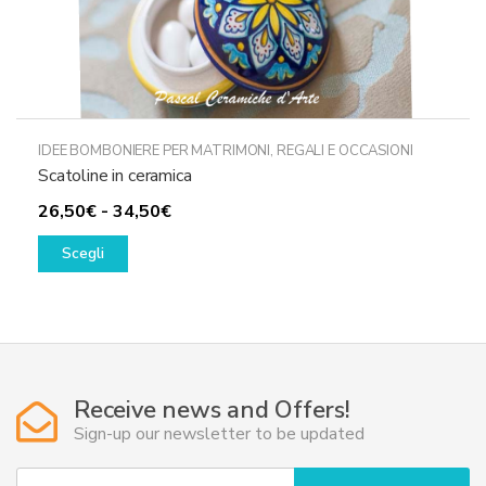
IDEE BOMBONIERE PER MATRIMONI
,
REGALI E OCCASIONI
Scatoline in ceramica
Fascia
26,50
€
-
34,50
€
Questo
di
Scegli
prodotto
prezzo:
ha
da
più
26,50€
varianti.
a
Le
34,50€
opzioni
Receive news and Offers!
possono
Sign-up our newsletter to be updated
essere
scelte
Y