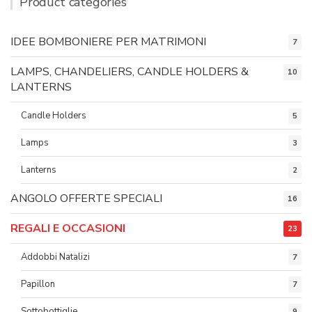
Product categories
IDEE BOMBONIERE PER MATRIMONI
7
LAMPS, CHANDELIERS, CANDLE HOLDERS &
10
LANTERNS
Candle Holders
5
Lamps
3
Lanterns
2
ANGOLO OFFERTE SPECIALI
16
REGALI E OCCASIONI
23
Addobbi Natalizi
7
Papillon
7
Sottobottiglie
9