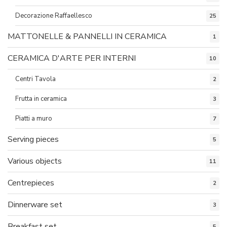
Decorazione Raffaellesco
25
MATTONELLE & PANNELLI IN CERAMICA
1
CERAMICA D'ARTE PER INTERNI
10
Centri Tavola
2
Frutta in ceramica
3
Piatti a muro
7
Serving pieces
5
Various objects
11
Centrepieces
2
Dinnerware set
3
Breakfast set
5