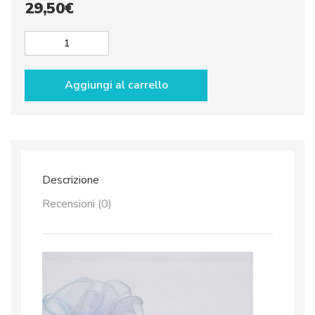
29,50
€
Asinelli
in
ceramica
Aggiungi al carrello
quantità
Descrizione
Recensioni (0)