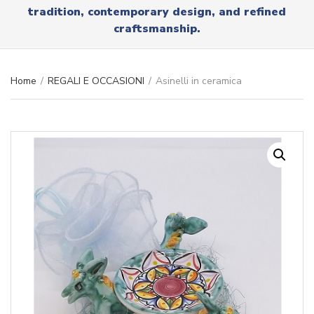
r
tradition, contemporary design, and refined
x
y
t
craftsmanship.
n
a
m
e
Home
/
REGALI E OCCASIONI
/
Asinelli in ceramica