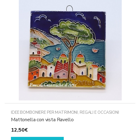
opzioni
possono
essere
scelte
nella
pagina
del
prodotto
IDEE BOMBONIERE PER MATRIMONI
,
REGALI E OCCASIONI
Mattonella con vista Ravello
12,50
€