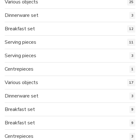
Various objects
25
Dinnerware set
3
Breakfast set
12
Serving pieces
11
Serving pieces
3
Centrepieces
1
Various objects
17
Dinnerware set
3
Breakfast set
9
Breakfast set
9
Centrepieces
3