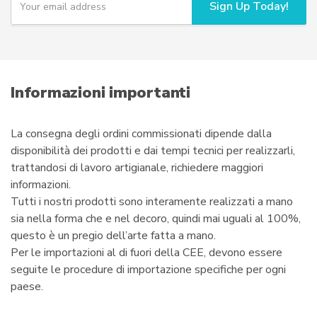
Sign Up Today!
o
nella
u
pagina
r
del
e
prodotto
m
a
i
Informazioni importanti
l
La consegna degli ordini commissionati dipende dalla
disponibilità dei prodotti e dai tempi tecnici per realizzarli,
trattandosi di lavoro artigianale, richiedere maggiori
informazioni.
Tutti i nostri prodotti sono interamente realizzati a mano
sia nella forma che e nel decoro, quindi mai uguali al 100%,
questo è un pregio dell’arte fatta a mano.
Per le importazioni al di fuori della CEE, devono essere
seguite le procedure di importazione specifiche per ogni
paese.