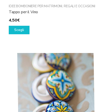
IDEE BOMBONIERE PER MATRIMONI
,
REGALI E OCCASIONI
Tappo per il Vino
4,50
€
Questo
Scegli
prodotto
ha
più
varianti.
Le
opzioni
possono
essere
scelte
nella
pagina
del
prodotto