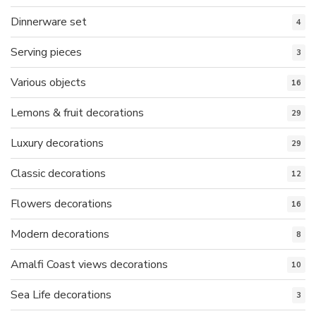
Dinnerware set
4
Serving pieces
3
Various objects
16
Lemons & fruit decorations
29
Luxury decorations
29
Classic decorations
12
Flowers decorations
16
Modern decorations
8
Amalfi Coast views decorations
10
Sea Life decorations
3