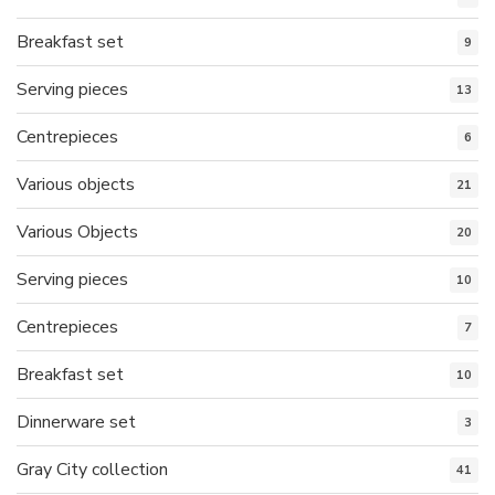
Breakfast set
9
Serving pieces
13
Centrepieces
6
Various objects
21
Various Objects
20
Serving pieces
10
Centrepieces
7
Breakfast set
10
Dinnerware set
3
Gray City collection
41