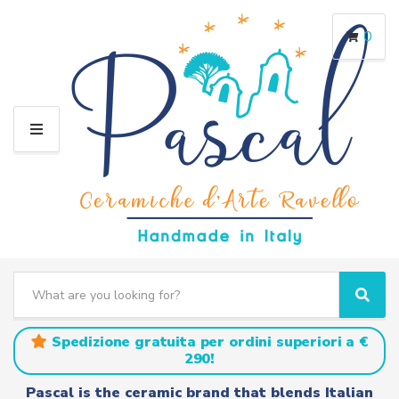
0
M
E
N
U
S
e
C
S
a
a
e
r
t
a
Spedizione gratuita per ordini superiori a €
c
e
r
290!
h
g
c
t
o
h
Pascal is the ceramic brand that blends Italian
e