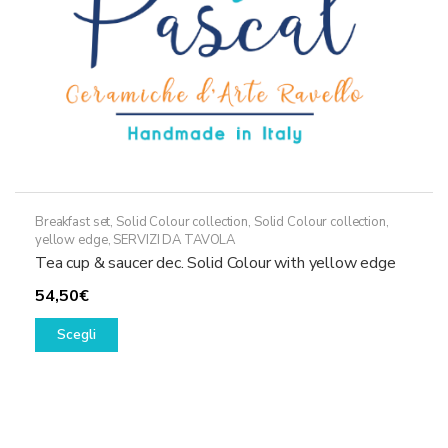
pagina
del
prodotto
Breakfast set
,
Solid Colour collection
,
Solid Colour collection,
yellow edge
,
SERVIZI DA TAVOLA
Tea cup & saucer dec. Solid Colour with yellow edge
54,50
€
Questo
Scegli
prodotto
ha
più
varianti.
Le