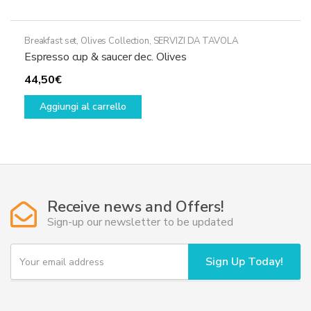
Breakfast set
,
Olives Collection
,
SERVIZI DA TAVOLA
Espresso cup & saucer dec. Olives
44,50
€
Aggiungi al carrello
Receive news and Offers!
Sign-up our newsletter to be updated
Y
Sign Up Today!
o
u
r
e