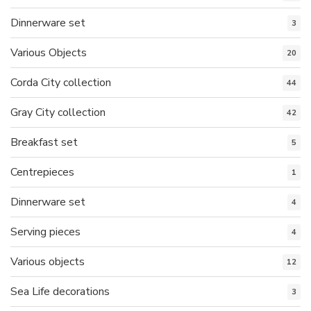
Dinnerware set
3
Various Objects
20
Corda City collection
44
Gray City collection
42
Breakfast set
5
Centrepieces
1
Dinnerware set
4
Serving pieces
4
Various objects
12
Sea Life decorations
3