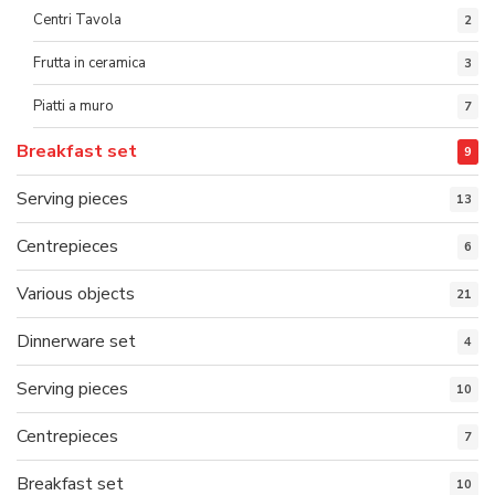
Centri Tavola
2
Frutta in ceramica
3
Piatti a muro
7
Breakfast set
9
Serving pieces
13
Centrepieces
6
Various objects
21
Dinnerware set
4
Serving pieces
10
Centrepieces
7
Breakfast set
10