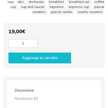
tags:
alici
,
anchovies
,
breakfast
,
breakfast set
,
coffee
cup
,
cup and saucer
,
espresso
,
espresso cup
,
pascal
ceramics
,
pascal ravello
,
ravello ceramics
19,00
€
Espresso
cup
&
Aggiungi al carrello
saucer
dec.
Anchovies
quantità
Descrizione
Recensioni (0)