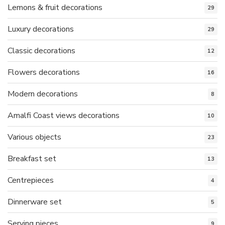
Lemons & fruit decorations
29
Luxury decorations
29
Classic decorations
12
Flowers decorations
16
Modern decorations
8
Amalfi Coast views decorations
10
Various objects
23
Breakfast set
13
Centrepieces
4
Dinnerware set
5
Serving pieces
9