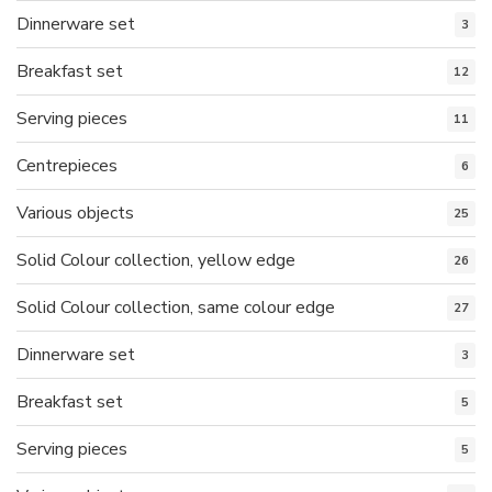
Dinnerware set
3
Breakfast set
12
Serving pieces
11
Centrepieces
6
Various objects
25
Solid Colour collection, yellow edge
26
Solid Colour collection, same colour edge
27
Dinnerware set
3
Breakfast set
5
Serving pieces
5