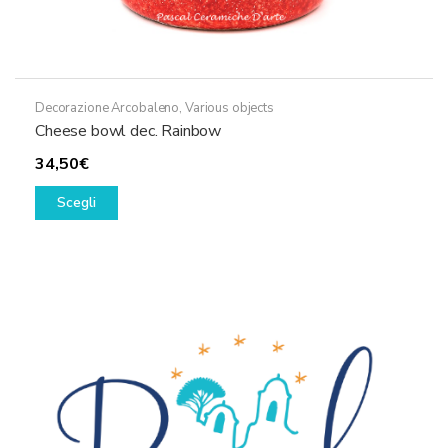
Decorazione Arcobaleno
,
Various objects
Cheese bowl dec. Rainbow
34,50
€
Questo
Scegli
prodotto
ha
più
varianti.
Le
opzioni
possono
essere
scelte
nella