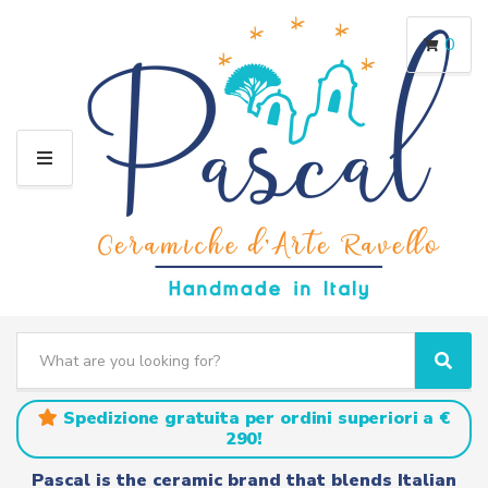
0
M
E
N
U
S
e
C
S
a
a
e
r
t
a
Spedizione gratuita per ordini superiori a €
c
e
r
290!
h
g
c
t
o
h
Pascal is the ceramic brand that blends Italian
e