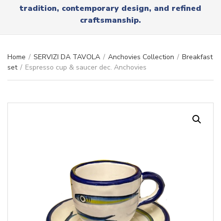
r
tradition, contemporary design, and refined
x
y
t
craftsmanship.
n
a
m
e
Home
/
SERVIZI DA TAVOLA
/
Anchovies Collection
/
Breakfast
set
/
Espresso cup & saucer dec. Anchovies