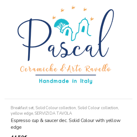
opzioni
possono
essere
scelte
nella
pagina
del
prodotto
Breakfast set
,
Solid Colour collection
,
Solid Colour collection,
yellow edge
,
SERVIZI DA TAVOLA
Espresso cup & saucer dec. Solid Colour with yellow
edge