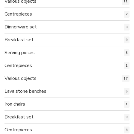
Various objects
11
Centrepieces
2
Dinnerware set
3
Breakfast set
9
Serving pieces
3
Centrepieces
1
Various objects
17
Lava stone benches
5
Iron chairs
1
Breakfast set
9
Centrepieces
3