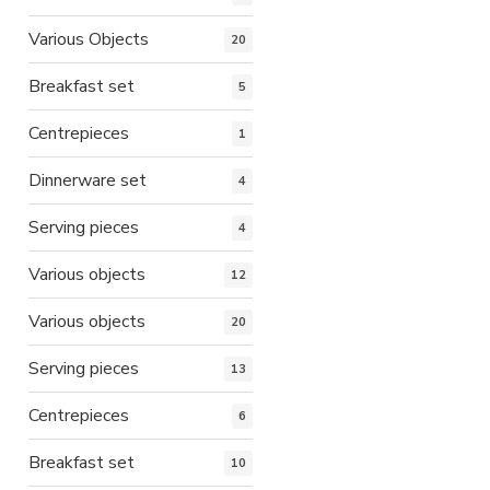
Various Objects
20
Breakfast set
5
Centrepieces
1
Dinnerware set
4
Serving pieces
4
Various objects
12
Various objects
20
Serving pieces
13
Centrepieces
6
Breakfast set
10