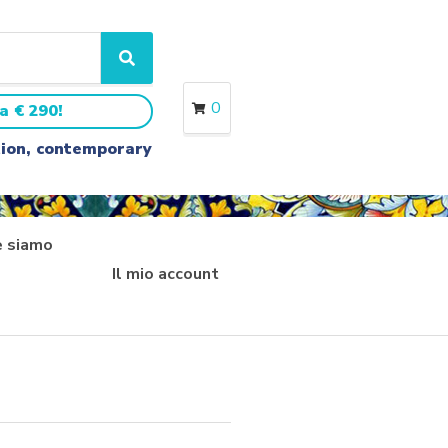
S
e
a
0
a € 290!
r
c
ition, contemporary
h
 siamo
Il mio account