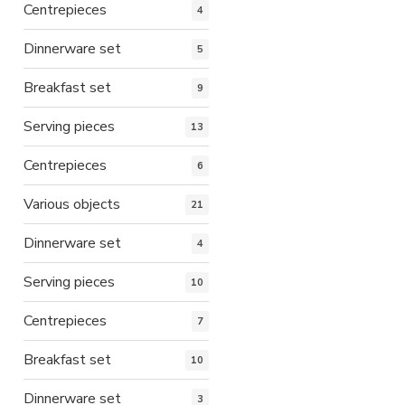
Centrepieces
4
Dinnerware set
5
Breakfast set
9
Serving pieces
13
Centrepieces
6
Various objects
21
Dinnerware set
4
Serving pieces
10
Centrepieces
7
Breakfast set
10
Dinnerware set
3