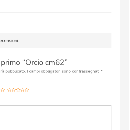
ecensioni.
r primo “Orcio cm62”
arà pubblicato.
I campi obbligatori sono contrassegnati
*