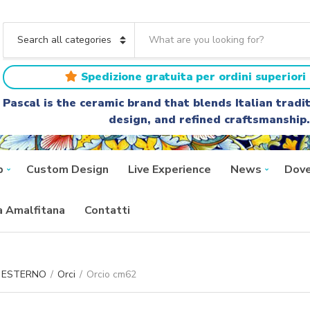
S
e
C
a
a
r
t
Spedizione gratuita per ordini superiori 
c
e
h
g
Pascal is the ceramic brand that blends Italian trad
t
o
design, and refined craftsmanship.
e
r
x
y
t
n
a
p
Custom Design
Live Experience
News
Dove
m
e
ra Amalfitana
Contatti
A ESTERNO
/
Orci
/
Orcio cm62