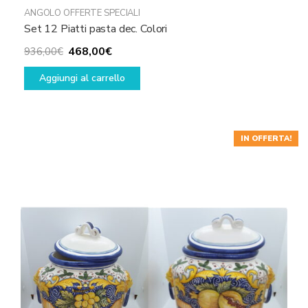
ANGOLO OFFERTE SPECIALI
Set 12 Piatti pasta dec. Colori
Il
Il
468,00
€
936,00
€
prezzo
prezzo
Aggiungi al carrello
originale
attuale
era:
è:
936,00€.
468,00€.
IN OFFERTA!