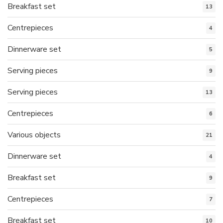
Breakfast set
13
Centrepieces
4
Dinnerware set
5
Serving pieces
9
Serving pieces
13
Centrepieces
6
Various objects
21
Dinnerware set
4
Breakfast set
9
Centrepieces
7
Breakfast set
10