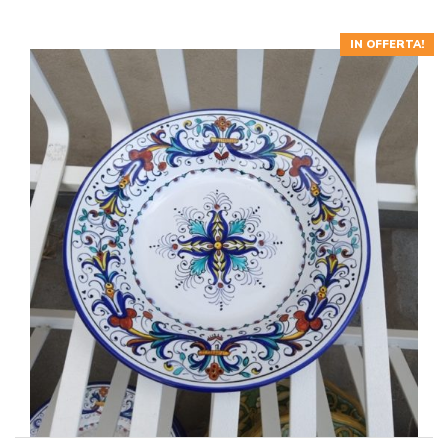
675,00€.
405,00€.
IN OFFERTA!