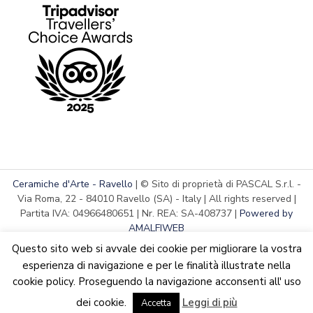
Ceramiche d'Arte - Ravello
| © Sito di proprietà di PASCAL S.r.l. -
Via Roma, 22 - 84010 Ravello (SA) - Italy | All rights reserved |
Partita IVA: 04966480651 | Nr. REA: SA-408737 |
Powered by
AMALFIWEB
Questo sito web si avvale dei cookie per migliorare la vostra
esperienza di navigazione e per le finalità illustrate nella
cookie policy. Proseguendo la navigazione acconsenti all' uso
Italiano
We are updating the website. Some products may suffer
dei cookie.
Leggi di più
variations
Accetta
Ignora