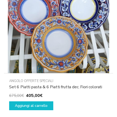
ANGOLO OFFERTE SPECIALI
Set 6 Piatti pasta & 6 Piatti frutta dec. Fiori colorati
Il
Il
405,00
€
675,00
€
prezzo
prezzo
Aggiungi al carrello
originale
attuale
era:
è: