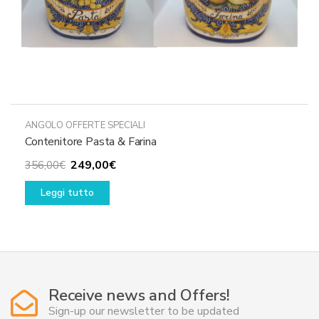
ANGOLO OFFERTE SPECIALI
Contenitore Pasta & Farina
Il
Il
249,00
€
356,00
€
prezzo
prezzo
Leggi tutto
originale
attuale
era:
è:
356,00€.
249,00€.
Receive news and Offers!
Sign-up our newsletter to be updated