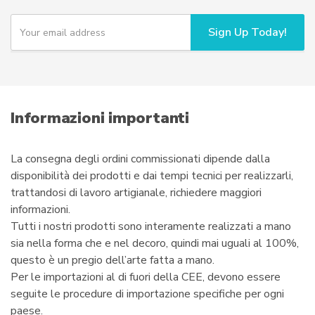
Y
Sign Up Today!
o
u
r
e
m
a
i
Informazioni importanti
l
La consegna degli ordini commissionati dipende dalla
disponibilità dei prodotti e dai tempi tecnici per realizzarli,
trattandosi di lavoro artigianale, richiedere maggiori
informazioni.
Tutti i nostri prodotti sono interamente realizzati a mano
sia nella forma che e nel decoro, quindi mai uguali al 100%,
questo è un pregio dell’arte fatta a mano.
Per le importazioni al di fuori della CEE, devono essere
seguite le procedure di importazione specifiche per ogni
paese.