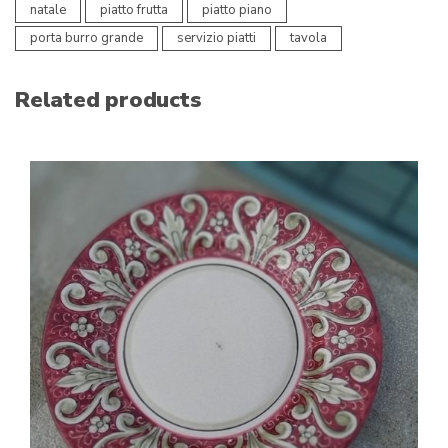
natale
piatto frutta
piatto piano
porta burro grande
servizio piatti
tavola
Related products