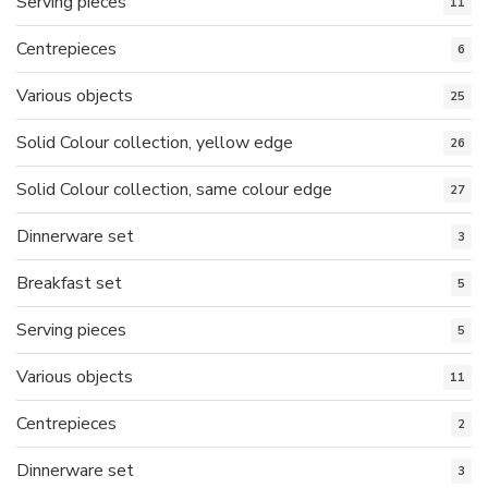
Serving pieces
11
Centrepieces
6
Various objects
25
Solid Colour collection, yellow edge
26
Solid Colour collection, same colour edge
27
Dinnerware set
3
Breakfast set
5
Serving pieces
5
Various objects
11
Centrepieces
2
Dinnerware set
3