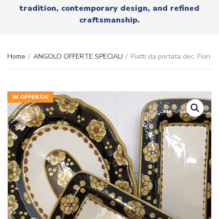
r
tradition, contemporary design, and refined
x
y
t
craftsmanship.
n
a
m
e
Home
/
ANGOLO OFFERTE SPECIALI
/
Piatti da portata dec. Fiori
IN OFFERTA!