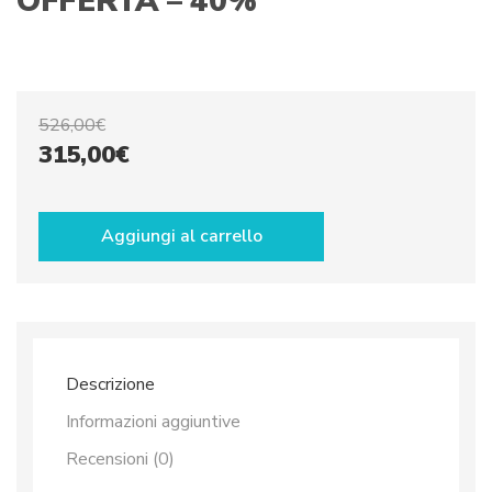
OFFERTA – 40%
526,00
€
Il
Il
315,00
€
prezzo
prezzo
Piatti
da
originale
attuale
Aggiungi al carrello
portata
era:
è:
dec.
Fiori
526,00€.
315,00€.
quantità
Descrizione
Informazioni aggiuntive
Recensioni (0)