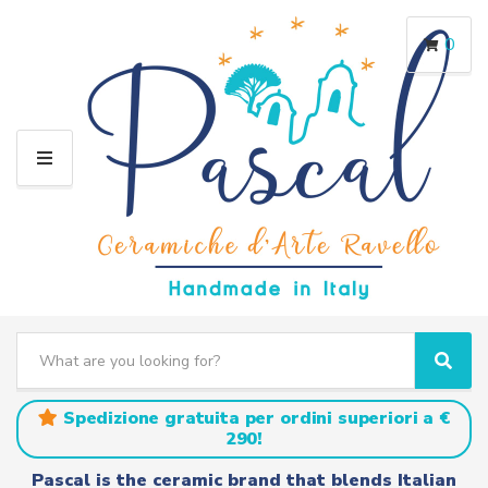
0
M
E
N
U
S
e
C
S
a
a
e
r
t
a
Spedizione gratuita per ordini superiori a €
c
e
r
290!
h
g
c
t
o
h
Pascal is the ceramic brand that blends Italian
e