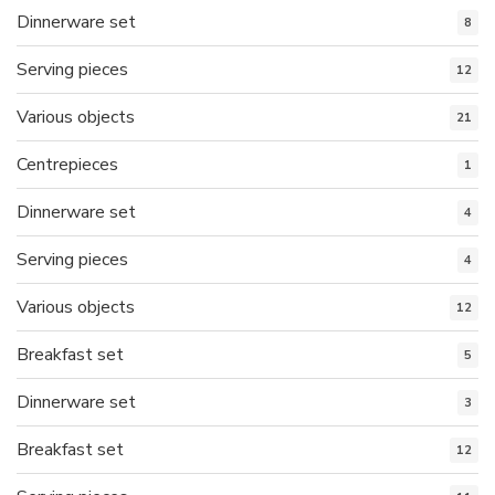
Dinnerware set
8
Serving pieces
12
Various objects
21
Centrepieces
1
Dinnerware set
4
Serving pieces
4
Various objects
12
Breakfast set
5
Dinnerware set
3
Breakfast set
12