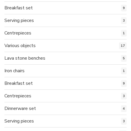
Breakfast set
9
Serving pieces
3
Centrepieces
1
Various objects
17
Lava stone benches
5
Iron chairs
1
Breakfast set
9
Centrepieces
3
Dinnerware set
4
Serving pieces
3