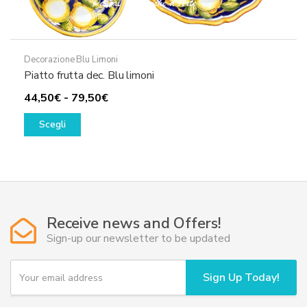
Decorazione Blu Limoni
Piatto frutta dec. Blu limoni
Fascia
44,50
€
-
79,50
€
Questo
di
Scegli
prodotto
prezzo:
ha
da
più
44,50€
varianti.
a
Le
79,50€
opzioni
Receive news and Offers!
possono
Sign-up our newsletter to be updated
essere
scelte
Y
Sign Up Today!
o
nella
u
pagina
r