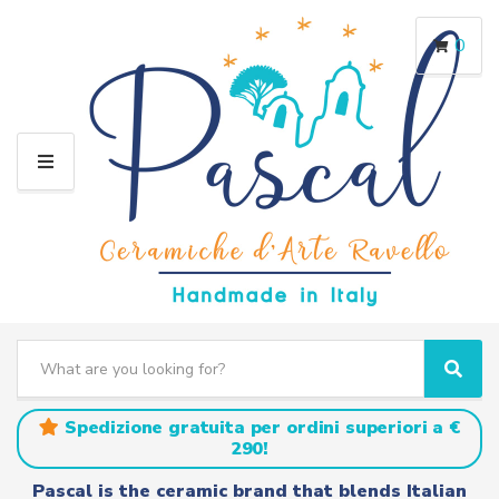
0
M
E
N
U
S
e
C
S
a
a
e
r
t
a
Spedizione gratuita per ordini superiori a €
c
e
r
290!
h
g
c
t
o
h
Pascal is the ceramic brand that blends Italian
e