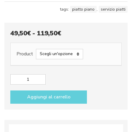
tags:
piatto piano
,
servizio piatti
Fascia
49,50
€
-
119,50
€
di
prezzo:
Product
da
49,50€
a
Piatto
piano
119,50€
dec.
Aggiungi al carrello
City
penna
corda
quantità