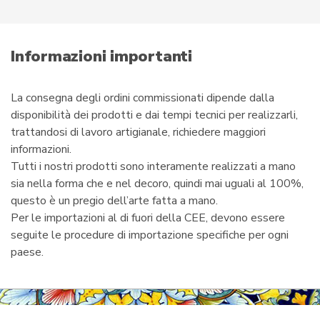
del
e
prodotto
m
a
i
Informazioni importanti
l
La consegna degli ordini commissionati dipende dalla
disponibilità dei prodotti e dai tempi tecnici per realizzarli,
trattandosi di lavoro artigianale, richiedere maggiori
informazioni.
Tutti i nostri prodotti sono interamente realizzati a mano
sia nella forma che e nel decoro, quindi mai uguali al 100%,
questo è un pregio dell’arte fatta a mano.
Per le importazioni al di fuori della CEE, devono essere
seguite le procedure di importazione specifiche per ogni
paese.