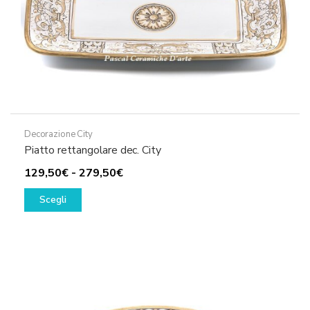
Decorazione City
Piatto rettangolare dec. City
Fascia
129,50
€
-
279,50
€
Questo
di
Scegli
prodotto
prezzo:
ha
da
più
129,50€
varianti.
a
Le
279,50€
opzioni
possono