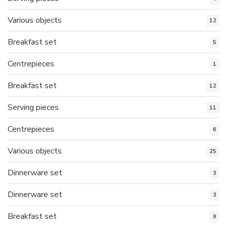
Various objects
12
Breakfast set
5
Centrepieces
1
Breakfast set
12
Serving pieces
11
Centrepieces
6
Various objects
25
Dinnerware set
3
Dinnerware set
3
Breakfast set
9