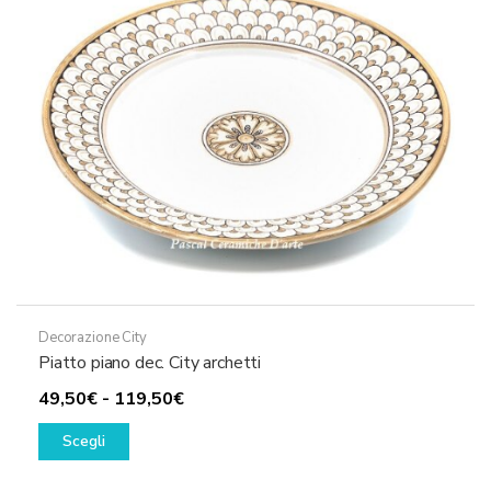
essere
scelte
nella
pagina
del
prodotto
Decorazione City
Piatto piano dec. City archetti
Fascia
49,50
€
-
119,50
€
Questo
di
Scegli
prodotto
prezzo:
ha
da