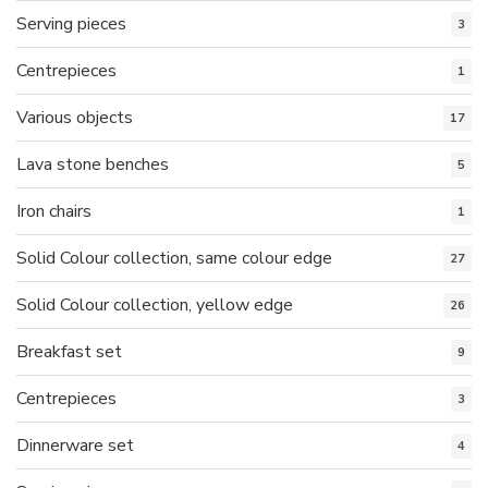
Serving pieces
3
Centrepieces
1
Various objects
17
Lava stone benches
5
Iron chairs
1
Solid Colour collection, same colour edge
27
Solid Colour collection, yellow edge
26
Breakfast set
9
Centrepieces
3
Dinnerware set
4