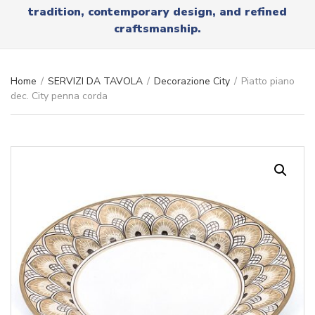
r
tradition, contemporary design, and refined
x
y
t
craftsmanship.
n
a
m
e
Home
/
SERVIZI DA TAVOLA
/
Decorazione City
/
Piatto piano
dec. City penna corda