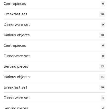
Centrepieces
6
Breakfast set
10
Dinnerware set
9
Various objects
20
Centrepieces
6
Dinnerware set
8
Serving pieces
12
Various objects
21
Breakfast set
10
Dinnerware set
4
Serving pieces
4