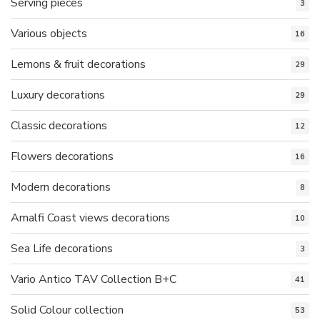
Serving pieces
3
Various objects
16
Lemons & fruit decorations
29
Luxury decorations
29
Classic decorations
12
Flowers decorations
16
Modern decorations
8
Amalfi Coast views decorations
10
Sea Life decorations
3
Vario Antico TAV Collection B+C
41
Solid Colour collection
53