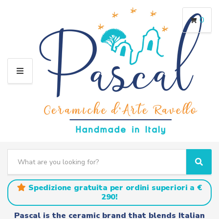
0
M
E
N
U
S
e
C
S
a
a
e
r
t
a
Spedizione gratuita per ordini superiori a €
c
e
r
290!
h
g
c
t
o
h
Pascal is the ceramic brand that blends Italian
e