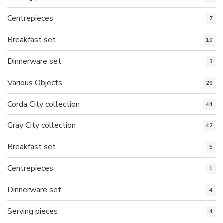
Centrepieces
7
Breakfast set
10
Dinnerware set
3
Various Objects
20
Corda City collection
44
Gray City collection
42
Breakfast set
5
Centrepieces
1
Dinnerware set
4
Serving pieces
4