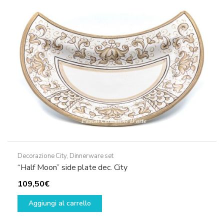
essere
scelte
nella
pagina
del
prodotto
Decorazione City
,
Dinnerware set
“Half Moon” side plate dec. City
109,50
€
Aggiungi al carrello