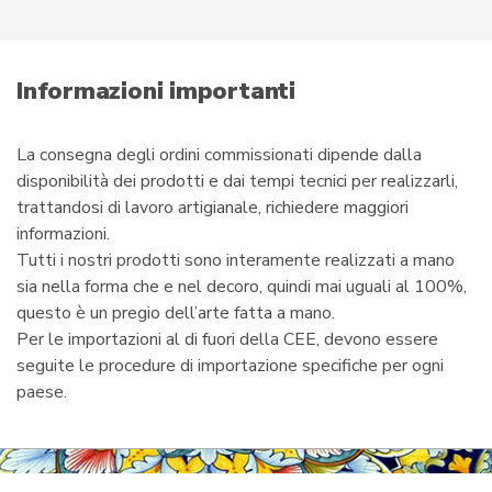
r
e
m
a
i
Informazioni importanti
l
La consegna degli ordini commissionati dipende dalla
disponibilità dei prodotti e dai tempi tecnici per realizzarli,
trattandosi di lavoro artigianale, richiedere maggiori
informazioni.
Tutti i nostri prodotti sono interamente realizzati a mano
sia nella forma che e nel decoro, quindi mai uguali al 100%,
questo è un pregio dell’arte fatta a mano.
Per le importazioni al di fuori della CEE, devono essere
seguite le procedure di importazione specifiche per ogni
paese.