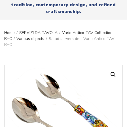
r
tradition, contemporary design, and refined
x
y
t
craftsmanship.
n
a
m
e
Home
/
SERVIZI DA TAVOLA
/
Vario Antico TAV Collection
B+C
/
Various objects
/
Salad servers dec. Vario Antico TAV
B+C