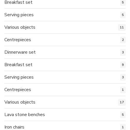
Breakfast set
5
Serving pieces
5
Various objects
11
Centrepieces
2
Dinnerware set
3
Breakfast set
9
Serving pieces
3
Centrepieces
1
Various objects
17
Lava stone benches
5
Iron chairs
1