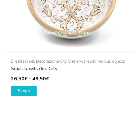
Breakfast set
,
Decorazione City
,
Dinnerware set
,
Various objects
Small bowls dec. City
Fascia
26,50
€
-
49,50
€
Questo
di
Scegli
prodotto
prezzo:
ha
da
più
26,50€
varianti.
a
Le
49,50€
opzioni
possono