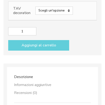
TAV
decoration
Salad
servers
dec.
Aggiungi al carrello
Vario
Antico
TAV
B+C
quantità
Descrizione
Informazioni aggiuntive
Recensioni (0)