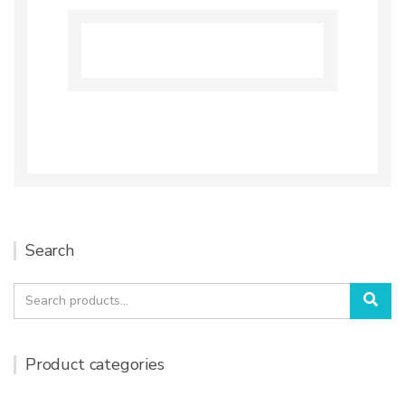
Search
Search
Sea
for:
Product categories