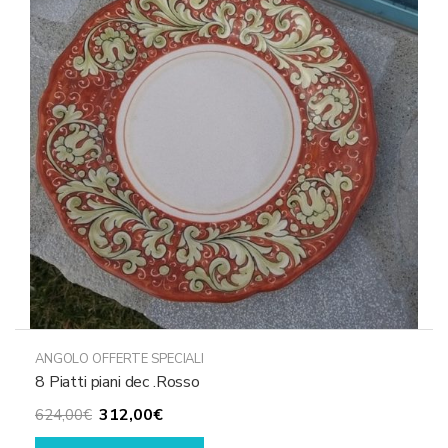
ANGOLO OFFERTE SPECIALI
8 Piatti piani dec .Rosso
Il
Il
312,00
€
624,00
€
prezzo
prezzo