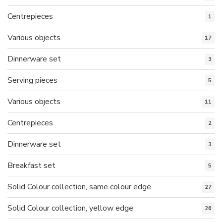
Centrepieces
1
Various objects
17
Dinnerware set
3
Serving pieces
5
Various objects
11
Centrepieces
2
Dinnerware set
3
Breakfast set
5
Solid Colour collection, same colour edge
27
Solid Colour collection, yellow edge
26