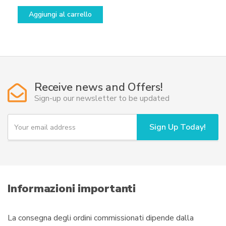
Aggiungi al carrello
Receive news and Offers!
Sign-up our newsletter to be updated
Y
Sign Up Today!
o
u
r
e
m
a
i
Informazioni importanti
l
La consegna degli ordini commissionati dipende dalla