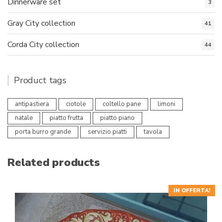
Dinnerware set
3
Gray City collection
41
Corda City collection
44
Product tags
antipastiera
ciotole
coltello pane
limoni
natale
piatto frutta
piatto piano
porta burro grande
servizio piatti
tavola
Related products
IN OFFERTA!