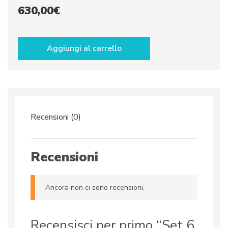
630,00
€
Set
6
Aggiungi al carrello
Piatti
piani,
6
Piatti
pasta
&
Piatti
Recensioni (0)
frutta
dec.Rosa
quantità
Recensioni
Ancora non ci sono recensioni.
Recensisci per primo “Set 6