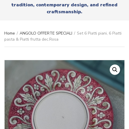
r
tradition, contemporary design, and refined
x
y
t
craftsmanship.
n
a
m
e
Home
/
ANGOLO OFFERTE SPECIALI
/
Set 6 Piatti piani, 6 Piatti
pasta & Piatti frutta dec.Rosa