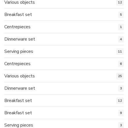
Various objects
12
Breakfast set
5
Centrepieces
1
Dinnerware set
4
Serving pieces
11
Centrepieces
6
Various objects
25
Dinnerware set
3
Breakfast set
12
Breakfast set
9
Serving pieces
3