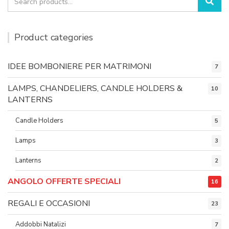
Sea
for:
Product categories
IDEE BOMBONIERE PER MATRIMONI
7
LAMPS, CHANDELIERS, CANDLE HOLDERS &
10
LANTERNS
Candle Holders
5
Lamps
3
Lanterns
2
ANGOLO OFFERTE SPECIALI
16
REGALI E OCCASIONI
23
Addobbi Natalizi
7