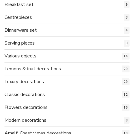
Breakfast set
9
Centrepieces
3
Dinnerware set
4
Serving pieces
3
Various objects
16
Lemons & fruit decorations
29
Luxury decorations
29
Classic decorations
12
Flowers decorations
16
Modern decorations
8
Amalfi Coast views decorations
10