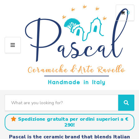
0
M
E
N
U
S
e
C
S
a
a
e
r
t
a
Spedizione gratuita per ordini superiori a €
c
e
r
290!
h
g
c
t
o
h
Pascal is the ceramic brand that blends Italian
e