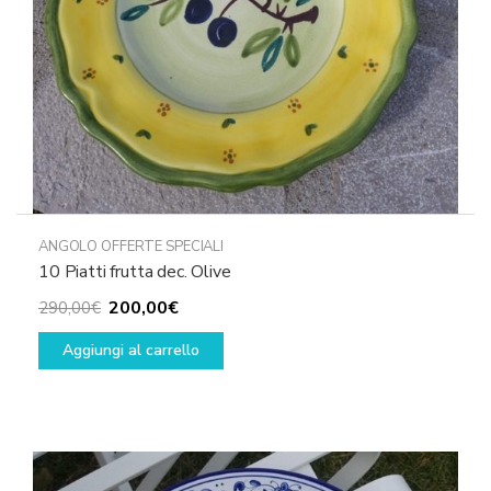
ANGOLO OFFERTE SPECIALI
10 Piatti frutta dec. Olive
Il
Il
200,00
€
290,00
€
prezzo
prezzo
Aggiungi al carrello
originale
attuale
era:
è:
290,00€.
200,00€.