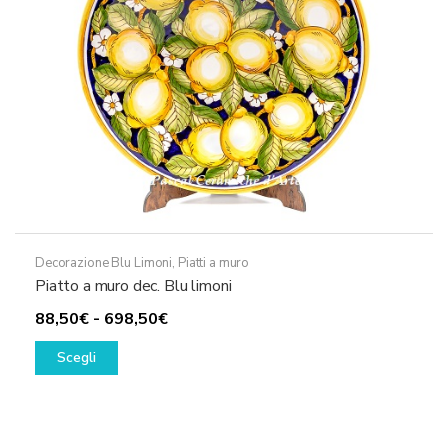
nella
pagina
del
prodotto
Decorazione Blu Limoni
,
Piatti a muro
Piatto a muro dec. Blu limoni
Fascia
88,50
€
-
698,50
€
Questo
di
Scegli
prodotto
prezzo:
ha
da
più
88,50€
varianti.
a