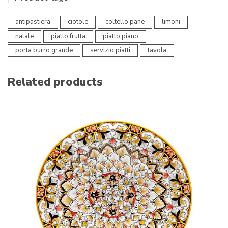
antipastiera
ciotole
coltello pane
limoni
natale
piatto frutta
piatto piano
porta burro grande
servizio piatti
tavola
Related products