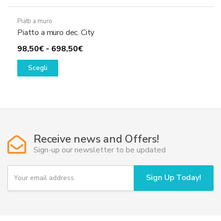
Piatti a muro
Piatto a muro dec. City
Fascia
98,50
€
-
698,50
€
Questo
di
Scegli
prodotto
prezzo:
ha
da
più
98,50€
varianti.
a
Le
698,50€
opzioni
Receive news and Offers!
possono
Sign-up our newsletter to be updated
essere
scelte
Y
Sign Up Today!
o
nella
u
pagina
r
del
e
prodotto
m