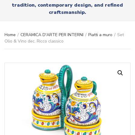
r
tradition, contemporary design, and refined
x
y
t
craftsmanship.
n
a
m
e
Home
/
CERAMICA D'ARTE PER INTERNI
/
Piatti a muro
/
Set
Olio & Vino dec. Ricco classico