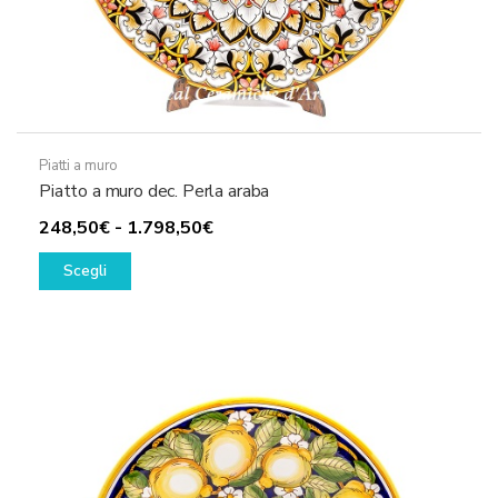
Piatti a muro
Piatto a muro dec. Perla araba
Fascia
248,50
€
-
1.798,50
€
Questo
di
Scegli
prodotto
prezzo:
ha
da
più
248,50€
varianti.
a
Le
1.798,50€
opzioni
possono
essere
scelte