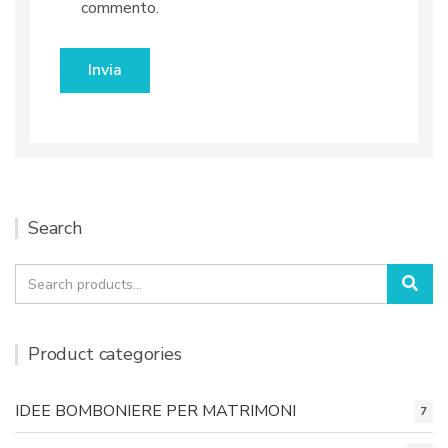
commento.
Search
Search
Sea
for:
Product categories
IDEE BOMBONIERE PER MATRIMONI
7