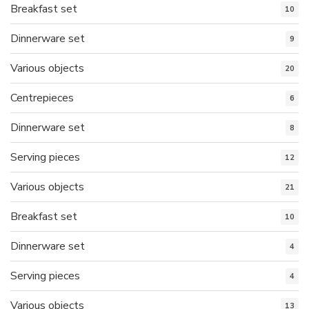
Breakfast set
10
Dinnerware set
9
Various objects
20
Centrepieces
6
Dinnerware set
8
Serving pieces
12
Various objects
21
Breakfast set
10
Dinnerware set
4
Serving pieces
4
Various objects
13