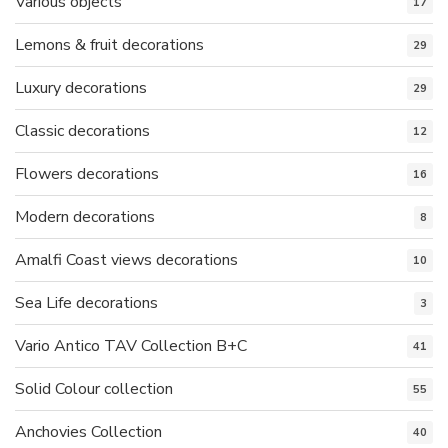
Various objects
17
Lemons & fruit decorations
29
Luxury decorations
29
Classic decorations
12
Flowers decorations
16
Modern decorations
8
Amalfi Coast views decorations
10
Sea Life decorations
3
Vario Antico TAV Collection B+C
41
Solid Colour collection
55
Anchovies Collection
40