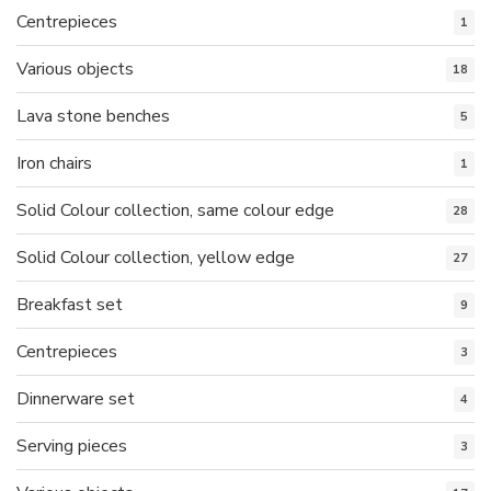
Centrepieces
1
Various objects
18
Lava stone benches
5
Iron chairs
1
Solid Colour collection, same colour edge
28
Solid Colour collection, yellow edge
27
Breakfast set
9
Centrepieces
3
Dinnerware set
4
Serving pieces
3