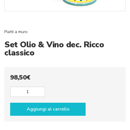
Piatti a muro
Set Olio & Vino dec. Ricco
classico
98,50
€
Set
Olio
&
Aggiungi al carrello
Vino
dec.
Ricco
classico