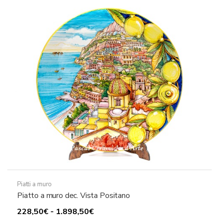
Le
698,50€
opzioni
possono
essere
scelte
nella
pagina
del
prodotto
Piatti a muro
Piatto a muro dec. Vista Positano
Fascia
228,50
€
-
1.898,50
€