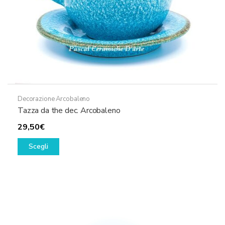
del
prodotto
Decorazione Arcobaleno
Tazza da the dec. Arcobaleno
29,50
€
Questo
Scegli
prodotto
ha
più
varianti.
Le
opzioni
possono