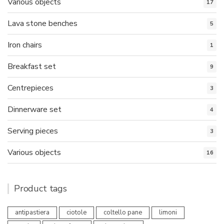
Various objects
17
Lava stone benches
5
Iron chairs
1
Breakfast set
9
Centrepieces
3
Dinnerware set
4
Serving pieces
3
Various objects
16
Product tags
antipastiera
ciotole
coltello pane
limoni