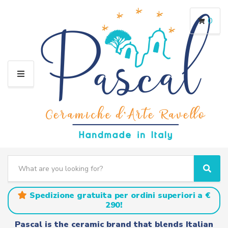
0
M
E
N
U
S
e
C
S
a
a
e
r
t
a
Spedizione gratuita per ordini superiori a €
c
e
r
290!
h
g
c
t
o
h
Pascal is the ceramic brand that blends Italian
e