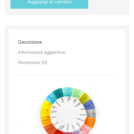
Aggiungi al carrello
dec.
Arcobaleno
quantità
Descrizione
Informazioni aggiuntive
Recensioni (0)