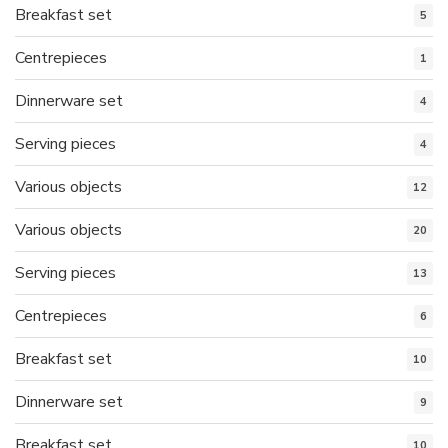
Breakfast set
5
Centrepieces
1
Dinnerware set
4
Serving pieces
4
Various objects
12
Various objects
20
Serving pieces
13
Centrepieces
6
Breakfast set
10
Dinnerware set
9
Breakfast set
10