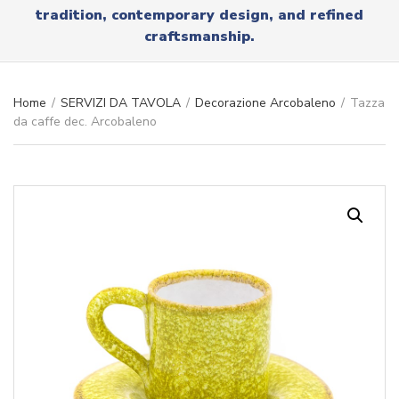
r
tradition, contemporary design, and refined
x
y
t
craftsmanship.
n
a
m
e
Home
/
SERVIZI DA TAVOLA
/
Decorazione Arcobaleno
/
Tazza
da caffe dec. Arcobaleno