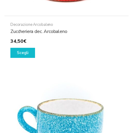
Decorazione Arcobaleno
Zuccheriera dec. Arcobaleno
34,50
€
Questo
Scegli
prodotto
ha
più
varianti.
Le
opzioni
possono
essere
scelte
nella
pagina