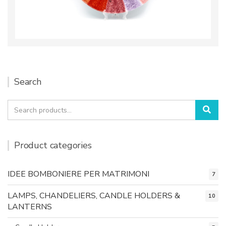
Search
Search
Sea
for:
Product categories
IDEE BOMBONIERE PER MATRIMONI
7
LAMPS, CHANDELIERS, CANDLE HOLDERS &
10
LANTERNS