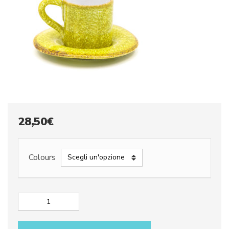
28,50
€
Colours
Tazza
da
caffe