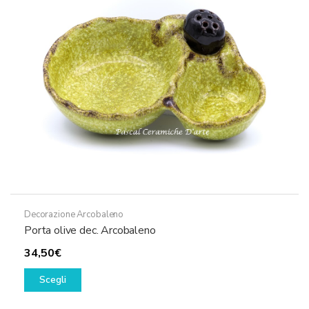
essere
scelte
nella
pagina
del
prodotto
Decorazione Arcobaleno
Porta olive dec. Arcobaleno
34,50
€
Questo
Scegli
prodotto
ha