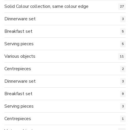
Solid Colour collection, same colour edge
27
Dinnerware set
3
Breakfast set
5
Serving pieces
5
Various objects
11
Centrepieces
2
Dinnerware set
3
Breakfast set
9
Serving pieces
3
Centrepieces
1