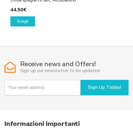
44,50
€
Questo
Scegli
prodotto
ha
più
varianti.
Le
opzioni
Receive news and Offers!
possono
Sign-up our newsletter to be updated
essere
scelte
Y
Sign Up Today!
o
nella
u
pagina
r
del
e
prodotto
m
a
i
Informazioni importanti
l