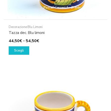
Decorazione Blu Limoni
Tazza dec. Blu limoni
Fascia
44,50
€
-
54,50
€
Questo
di
Scegli
prodotto
prezzo:
ha
da
più
44,50€
varianti.
a
Le
54,50€
opzioni
possono
essere
scelte
nella