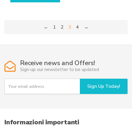
←
1
2
3
4
→
Receive news and Offers!
Sign-up our newsletter to be updated
Y
Sign Up Today!
o
u
r
e
m
a
i
Informazioni importanti
l