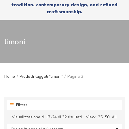
r
tradition, contemporary design, and refined
x
y
t
craftsmanship.
n
a
m
e
limoni
Home
/
Prodotti taggati “limoni”
/
Pagina 3
Filters
Ordina
Visualizzazione di 17-24 di 32 risultati
View:
25
50
All
in
base