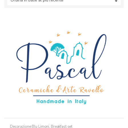
al
più
recente
Decorazione Blu Limoni
,
Breakfast set