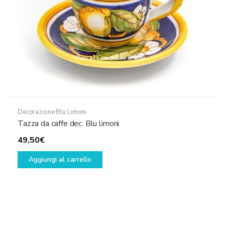
pagina
del
prodotto
Decorazione Blu Limoni
Tazza da caffe dec. Blu limoni
49,50
€
Aggiungi al carrello