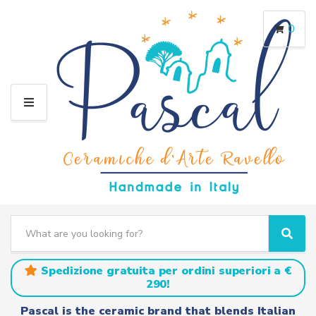
0
M
E
N
U
S
e
C
S
a
a
e
r
t
a
Spedizione gratuita per ordini superiori a €
c
e
r
290!
h
g
c
t
o
h
Pascal is the ceramic brand that blends Italian
e