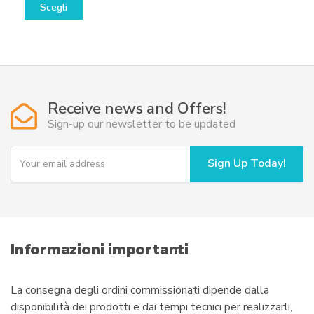
Scegli
prodotto
prezzo:
ha
da
più
2.230,00€
varianti.
a
Le
21.970,00€
opzioni
Receive news and Offers!
possono
Sign-up our newsletter to be updated
essere
scelte
Y
Sign Up Today!
o
nella
u
pagina
r
del
e
prodotto
m
a
i
Informazioni importanti
l
La consegna degli ordini commissionati dipende dalla
disponibilità dei prodotti e dai tempi tecnici per realizzarli,