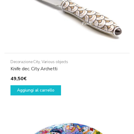
del
prodotto
Decorazione City
,
Various objects
Knife dec. City Archetti
49,50
€
Aggiungi al carrello