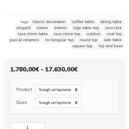
tags:
classic decoration
,
coffee table
,
dining table
,
elegant
,
indoor
,
interior
,
lage table top
,
lava rock
,
lava stone table
,
lava stone top
,
outdoor
,
oval top
,
pascal ceramics
,
rectangular top
,
round top
,
side table
,
square top
,
top and base
Fascia
1.780,00
€
-
17.630,00
€
di
prezzo:
Product
da
Sizes
1.780,00€
a
17.630,00€