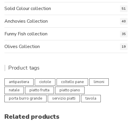
Solid Colour collection
51
Anchovies Collection
40
Funny Fish collection
35
Olives Collection
19
Product tags
antipastiera
ciotole
coltello pane
limoni
natale
piatto frutta
piatto piano
porta burro grande
servizio piatti
tavola
Related products