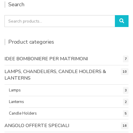
Search
Search
Sea
for:
Product categories
IDEE BOMBONIERE PER MATRIMONI
7
LAMPS, CHANDELIERS, CANDLE HOLDERS &
10
LANTERNS
Lamps
3
Lanterns
2
Candle Holders
5
ANGOLO OFFERTE SPECIALI
16