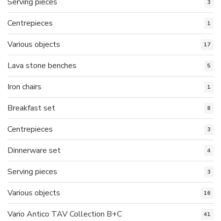
Serving pieces
3
Centrepieces
1
Various objects
17
Lava stone benches
5
Iron chairs
1
Breakfast set
8
Centrepieces
3
Dinnerware set
4
Serving pieces
3
Various objects
16
Vario Antico TAV Collection B+C
41