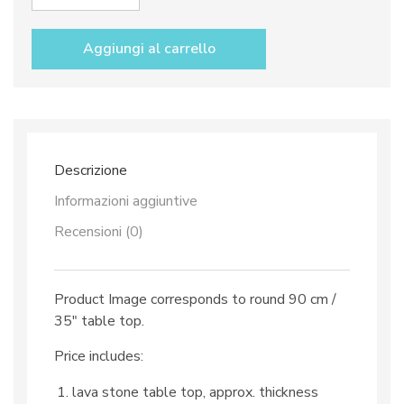
Lava
stone
table
Aggiungi al carrello
top
dec.
TOP
80
and
iron
base
Descrizione
quantità
Informazioni aggiuntive
Recensioni (0)
Product Image corresponds to round 90 cm /
35″ table top.
Price includes:
lava stone table top, approx. thickness