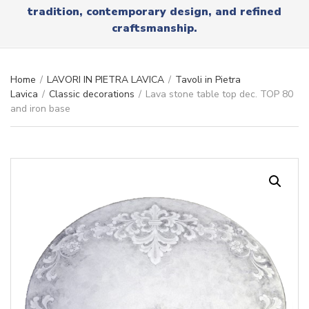
r
tradition, contemporary design, and refined
x
y
t
craftsmanship.
n
a
m
e
Home
/
LAVORI IN PIETRA LAVICA
/
Tavoli in Pietra
Lavica
/
Classic decorations
/
Lava stone table top dec. TOP 80
and iron base