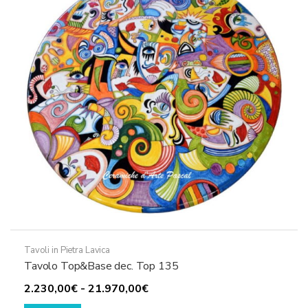
Tavoli in Pietra Lavica
Tavolo Top&Base dec. Top 135
Fascia
2.230,00
€
-
21.970,00
€
Questo
di