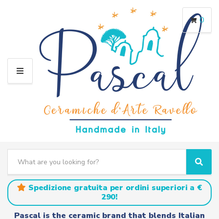
0
M
E
N
U
S
e
C
S
a
a
e
r
t
a
Spedizione gratuita per ordini superiori a €
c
e
r
290!
h
g
c
t
o
h
Pascal is the ceramic brand that blends Italian
e