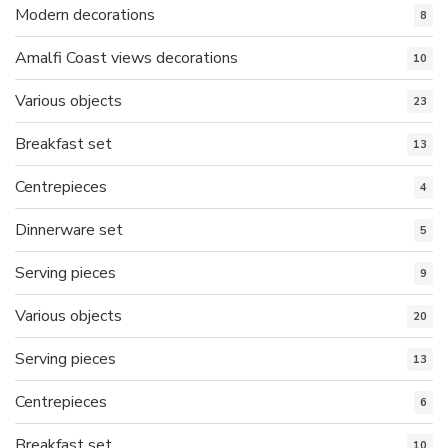
Modern decorations
8
Amalfi Coast views decorations
10
Various objects
23
Breakfast set
13
Centrepieces
4
Dinnerware set
5
Serving pieces
9
Various objects
20
Serving pieces
13
Centrepieces
6
Breakfast set
10