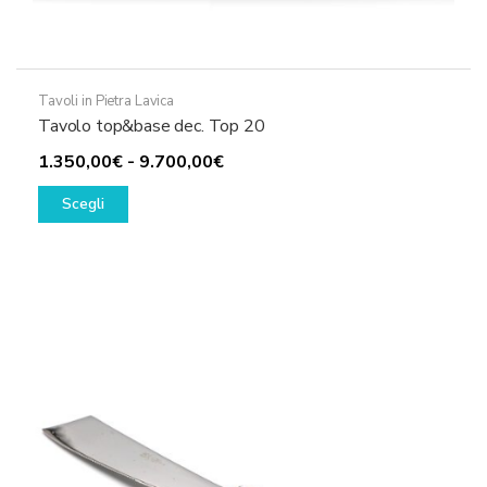
Tavoli in Pietra Lavica
Tavolo top&base dec. Top 20
Fascia
1.350,00
€
-
9.700,00
€
Questo
di
Scegli
prodotto
prezzo:
ha
da
più
1.350,00€
varianti.
a
Le
9.700,00€
opzioni
possono
essere
scelte
nella
pagina