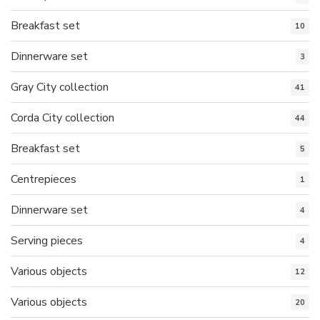
Breakfast set
10
Dinnerware set
3
Gray City collection
41
Corda City collection
44
Breakfast set
5
Centrepieces
1
Dinnerware set
4
Serving pieces
4
Various objects
12
Various objects
20