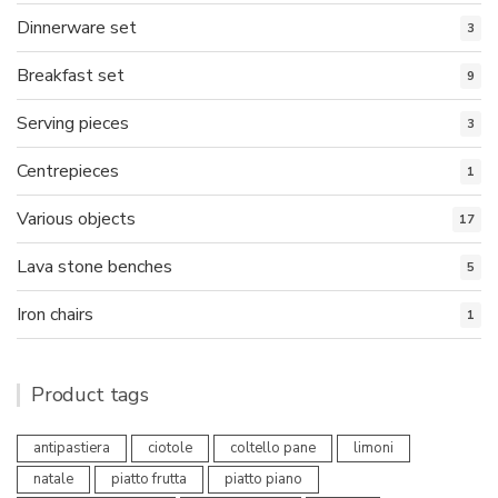
Dinnerware set
3
Breakfast set
9
Serving pieces
3
Centrepieces
1
Various objects
17
Lava stone benches
5
Iron chairs
1
Product tags
antipastiera
ciotole
coltello pane
limoni
natale
piatto frutta
piatto piano