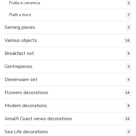
Frutta in ceramica
3
Piatti a muro
7
Serving pieces
3
Various objects
16
Breakfast set
9
Centrepieces
3
Dinnerware set
4
Flowers decorations
16
Modern decorations
8
Amalfi Coast views decorations
10
Sea Life decorations
3