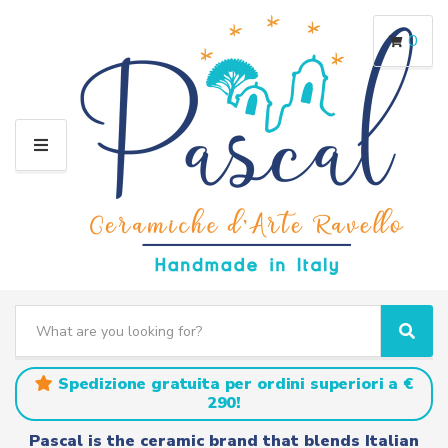
0
M
E
N
U
S
e
C
S
a
a
e
r
t
a
Spedizione gratuita per ordini superiori a €
c
e
r
290!
h
g
c
t
o
h
Pascal is the ceramic brand that blends Italian
e