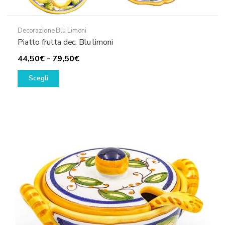
Decorazione Blu Limoni
Piatto frutta dec. Blu limoni
Fascia
44,50
€
-
79,50
€
Questo
di
Scegli
prodotto
prezzo:
ha
da
più
44,50€
varianti.
a
Le
79,50€
opzioni
possono
essere
scelte
nella
pagina
del