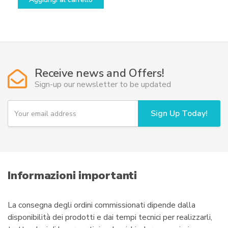
Receive news and Offers!
Sign-up our newsletter to be updated
Y
Sign Up Today!
o
u
r
e
m
a
i
Informazioni importanti
l
La consegna degli ordini commissionati dipende dalla
disponibilità dei prodotti e dai tempi tecnici per realizzarli,