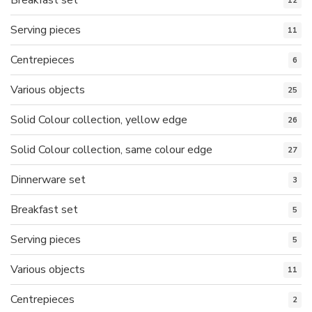
12
Serving pieces
11
Centrepieces
6
Various objects
25
Solid Colour collection, yellow edge
26
Solid Colour collection, same colour edge
27
Dinnerware set
3
Breakfast set
5
Serving pieces
5
Various objects
11
Centrepieces
2