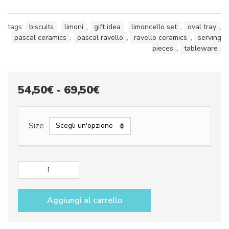
tags:
biscuits
,
limoni
,
gift idea
,
limoncello set
,
oval tray
,
pascal ceramics
,
pascal ravello
,
ravello ceramics
,
serving
pieces
,
tableware
Fascia
54,50
€
-
69,50
€
di
prezzo:
Size
da
54,50€
a
Small
oval
69,50€
tray
Aggiungi al carrello
dec.
Blue
Lemons