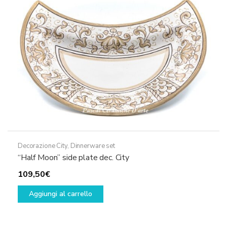
Decorazione City
,
Dinnerware set
“Half Moon” side plate dec. City
109,50
€
Aggiungi al carrello