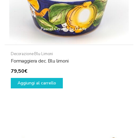
prodotto
Decorazione Blu Limoni
Formaggiera dec. Blu limoni
79,50
€
Aggiungi al carrello