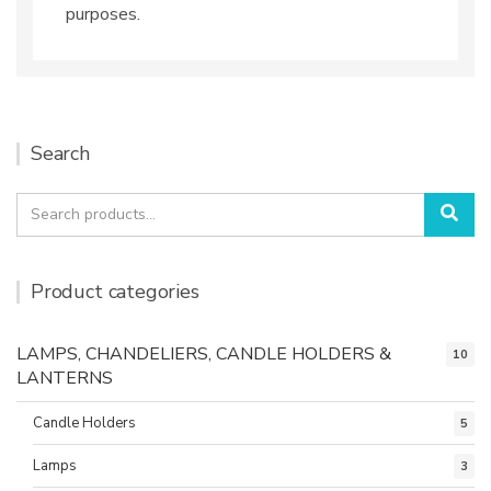
purposes.
Search
Search
Sea
for:
Product categories
LAMPS, CHANDELIERS, CANDLE HOLDERS &
10
LANTERNS
Candle Holders
5
Lamps
3