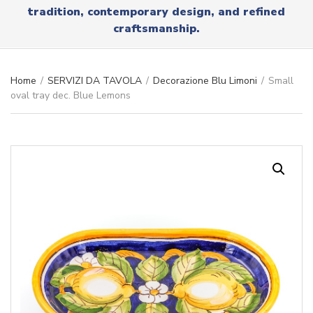
r
tradition, contemporary design, and refined
x
y
t
craftsmanship.
n
a
m
e
Home
/
SERVIZI DA TAVOLA
/
Decorazione Blu Limoni
/
Small
oval tray dec. Blue Lemons