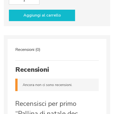
Pallina
di
natale
Aggiungi al carrello
dec.
Rossa
quantità
Recensioni (0)
Recensioni
Ancora non ci sono recensioni.
Recensisci per primo
“Pallina di natale dec.