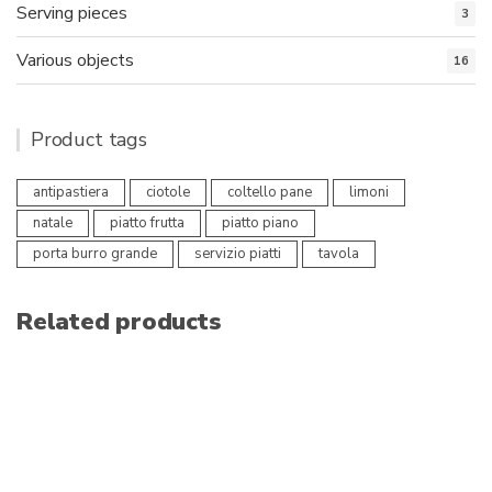
Serving pieces
3
Various objects
16
Product tags
antipastiera
ciotole
coltello pane
limoni
natale
piatto frutta
piatto piano
porta burro grande
servizio piatti
tavola
Related products