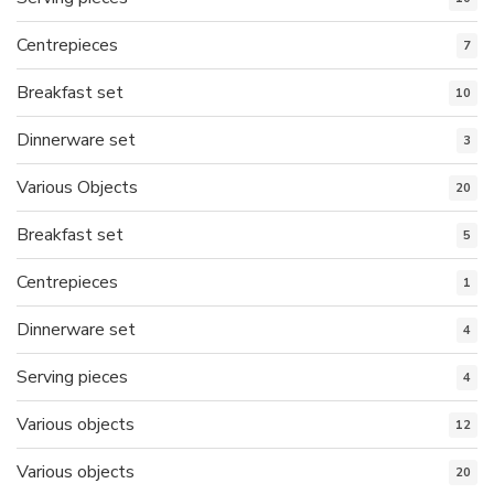
Centrepieces
7
Breakfast set
10
Dinnerware set
3
Various Objects
20
Breakfast set
5
Centrepieces
1
Dinnerware set
4
Serving pieces
4
Various objects
12
Various objects
20