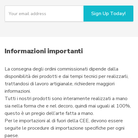
Y
Sign Up Today!
o
u
r
e
m
a
i
Informazioni importanti
l
La consegna degli ordini commissionati dipende dalla
disponibilità dei prodotti e dai tempi tecnici per realizzarli,
trattandosi di lavoro artigianale, richiedere maggiori
informazioni.
Tutti i nostri prodotti sono interamente realizzati a mano
sia nella forma che e nel decoro, quindi mai uguali al 100%,
questo è un pregio dell’arte fatta a mano.
Per le importazioni al di fuori della CEE, devono essere
seguite le procedure di importazione specifiche per ogni
paese.