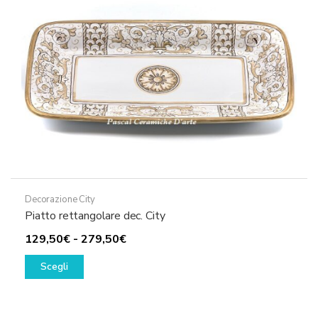
Decorazione City
Piatto rettangolare dec. City
Fascia
129,50
€
-
279,50
€
Questo
di
Scegli
prodotto
prezzo:
ha
da
più
129,50€