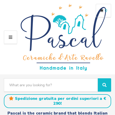
0
M
E
N
U
S
e
C
S
a
a
e
r
t
a
Spedizione gratuita per ordini superiori a €
c
e
r
290!
h
g
c
t
o
h
Pascal is the ceramic brand that blends Italian
e