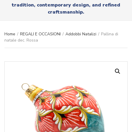
r
tradition, contemporary design, and refined
x
y
t
craftsmanship.
n
a
m
e
Home
/
REGALI E OCCASIONI
/
Addobbi Natalizi
/
Pallina di
natale dec. Rossa