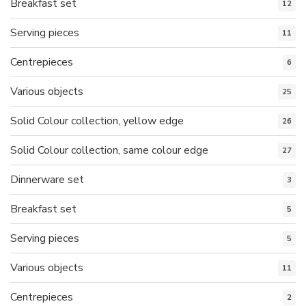
Breakfast set
12
Serving pieces
11
Centrepieces
6
Various objects
25
Solid Colour collection, yellow edge
26
Solid Colour collection, same colour edge
27
Dinnerware set
3
Breakfast set
5
Serving pieces
5
Various objects
11
Centrepieces
2