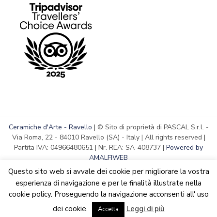
Ceramiche d'Arte - Ravello
| © Sito di proprietà di PASCAL S.r.l. -
Via Roma, 22 - 84010 Ravello (SA) - Italy | All rights reserved |
Partita IVA: 04966480651 | Nr. REA: SA-408737 |
Powered by
AMALFIWEB
Questo sito web si avvale dei cookie per migliorare la vostra
esperienza di navigazione e per le finalità illustrate nella
cookie policy. Proseguendo la navigazione acconsenti all' uso
English
Italiano
We are updating the website. Some products may suffer
dei cookie.
Leggi di più
variations
Accetta
Ignora