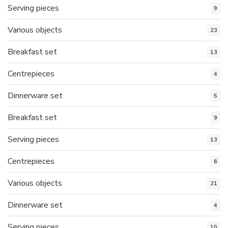
Serving pieces
9
Various objects
23
Breakfast set
13
Centrepieces
4
Dinnerware set
5
Breakfast set
9
Serving pieces
13
Centrepieces
6
Various objects
21
Dinnerware set
4
Serving pieces
10