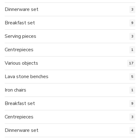
Dinnerware set
3
Breakfast set
9
Serving pieces
3
Centrepieces
1
Various objects
17
Lava stone benches
5
Iron chairs
1
Breakfast set
9
Centrepieces
3
Dinnerware set
4