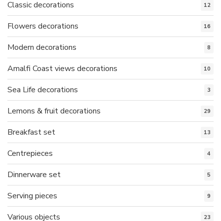
Classic decorations
12
Flowers decorations
16
Modern decorations
8
Amalfi Coast views decorations
10
Sea Life decorations
3
Lemons & fruit decorations
29
Breakfast set
13
Centrepieces
4
Dinnerware set
5
Serving pieces
9
Various objects
23