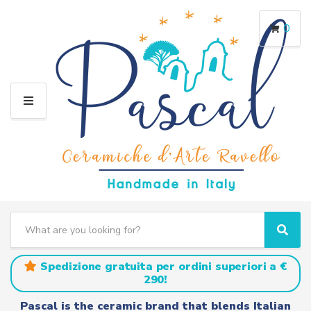
0
M
E
N
U
S
e
C
S
a
a
e
r
t
a
Spedizione gratuita per ordini superiori a €
c
e
r
290!
h
g
c
t
o
h
Pascal is the ceramic brand that blends Italian
e