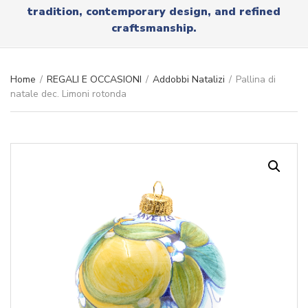
r
tradition, contemporary design, and refined
x
y
t
craftsmanship.
n
a
m
e
Home
/
REGALI E OCCASIONI
/
Addobbi Natalizi
/
Pallina di
natale dec. Limoni rotonda