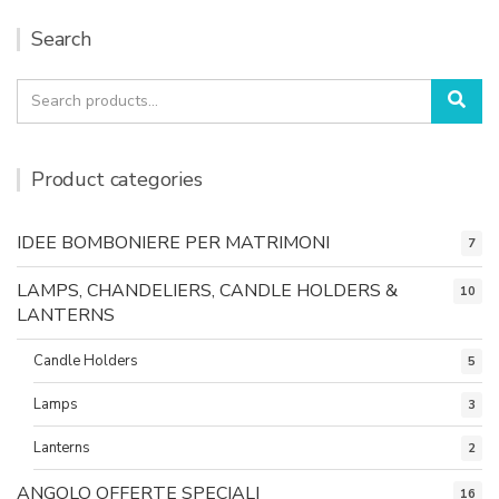
Search
Search
Sea
for:
Product categories
IDEE BOMBONIERE PER MATRIMONI
7
LAMPS, CHANDELIERS, CANDLE HOLDERS &
10
LANTERNS
Candle Holders
5
Lamps
3
Lanterns
2
ANGOLO OFFERTE SPECIALI
16