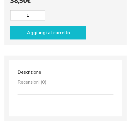
38,50
€
Pallina
di
natale
Aggiungi al carrello
dec.
Limoni
rotonda
quantità
Descrizione
Recensioni (0)