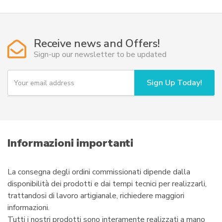
Receive news and Offers!
Sign-up our newsletter to be updated
Y
Sign Up Today!
o
u
r
e
m
a
i
Informazioni importanti
l
La consegna degli ordini commissionati dipende dalla
disponibilità dei prodotti e dai tempi tecnici per realizzarli,
trattandosi di lavoro artigianale, richiedere maggiori
informazioni.
Tutti i nostri prodotti sono interamente realizzati a mano