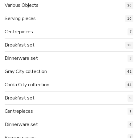
Various Objects
20
Serving pieces
10
Centrepieces
7
Breakfast set
10
Dinnerware set
3
Gray City collection
42
Corda City collection
44
Breakfast set
5
Centrepieces
1
Dinnerware set
4
Serving pieces
4