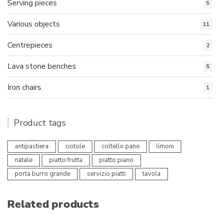
Serving pieces
5
Various objects
11
Centrepieces
2
Lava stone benches
5
Iron chairs
1
Product tags
antipastiera
ciotole
coltello pane
limoni
natale
piatto frutta
piatto piano
porta burro grande
servizio piatti
tavola
Related products