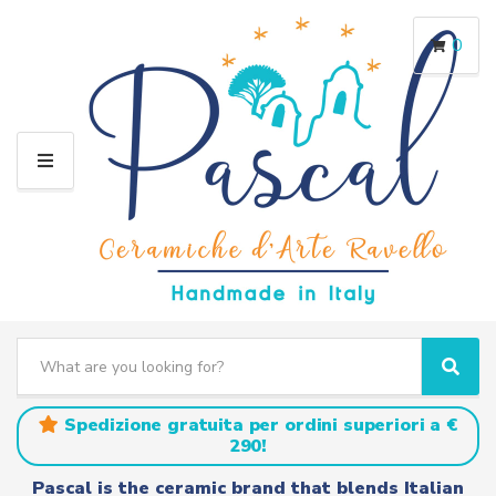
0
M
E
N
U
S
e
C
S
a
a
e
r
t
a
Spedizione gratuita per ordini superiori a €
c
e
r
290!
h
g
c
t
o
h
Pascal is the ceramic brand that blends Italian
e