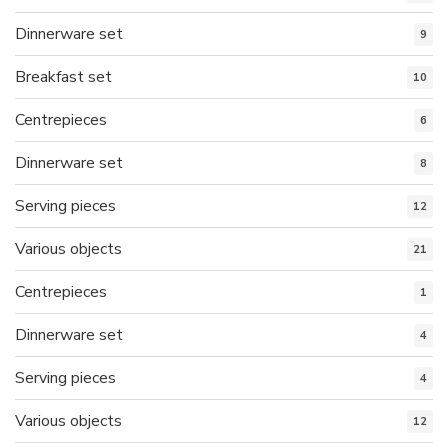
Dinnerware set
9
Breakfast set
10
Centrepieces
6
Dinnerware set
8
Serving pieces
12
Various objects
21
Centrepieces
1
Dinnerware set
4
Serving pieces
4
Various objects
12