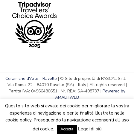
Ceramiche d'Arte - Ravello
| © Sito di proprietà di PASCAL S.r.l. -
Via Roma, 22 - 84010 Ravello (SA) - Italy | All rights reserved |
Partita IVA: 04966480651 | Nr. REA: SA-408737 |
Powered by
AMALFIWEB
Questo sito web si avvale dei cookie per migliorare la vostra
esperienza di navigazione e per le finalità illustrate nella
cookie policy. Proseguendo la navigazione acconsenti all' uso
English
Italiano
We are updating the website. Some products may suffer
dei cookie.
Leggi di più
variations
Accetta
Ignora