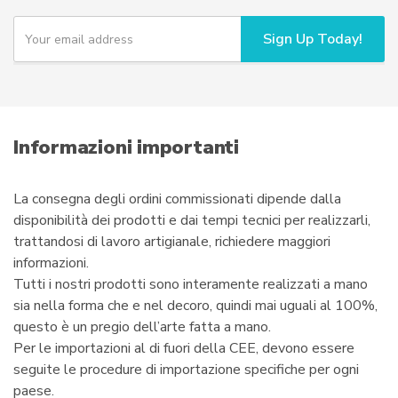
Y
Sign Up Today!
o
u
r
e
m
a
i
Informazioni importanti
l
La consegna degli ordini commissionati dipende dalla
disponibilità dei prodotti e dai tempi tecnici per realizzarli,
trattandosi di lavoro artigianale, richiedere maggiori
informazioni.
Tutti i nostri prodotti sono interamente realizzati a mano
sia nella forma che e nel decoro, quindi mai uguali al 100%,
questo è un pregio dell’arte fatta a mano.
Per le importazioni al di fuori della CEE, devono essere
seguite le procedure di importazione specifiche per ogni
paese.