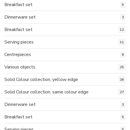
Breakfast set
5
Dinnerware set
3
Breakfast set
12
Serving pieces
11
Centrepieces
6
Various objects
25
Solid Colour collection, yellow edge
26
Solid Colour collection, same colour edge
27
Dinnerware set
3
Breakfast set
5
Serving pieces
5