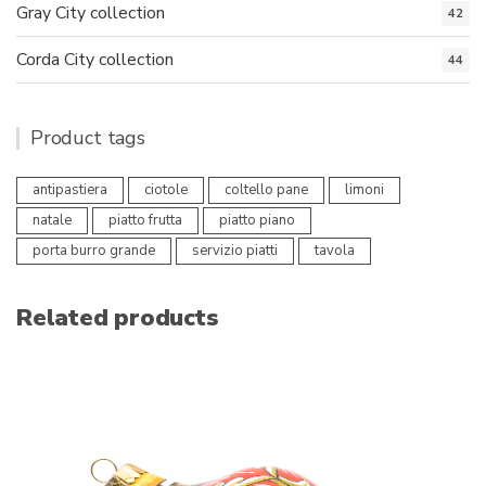
Gray City collection
42
Corda City collection
44
Product tags
antipastiera
ciotole
coltello pane
limoni
natale
piatto frutta
piatto piano
porta burro grande
servizio piatti
tavola
Related products