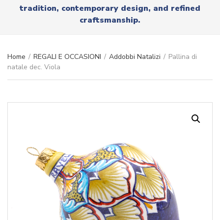
r
tradition, contemporary design, and refined
x
y
t
craftsmanship.
n
a
m
e
Home
/
REGALI E OCCASIONI
/
Addobbi Natalizi
/
Pallina di
natale dec. Viola