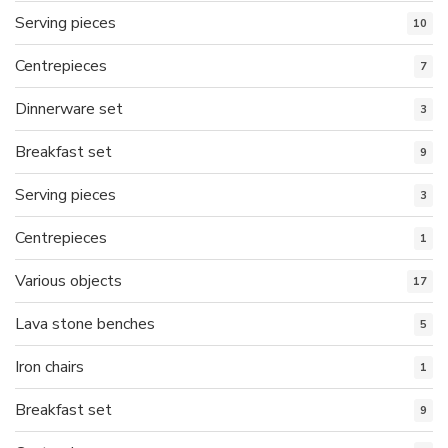
Serving pieces
10
Centrepieces
7
Dinnerware set
3
Breakfast set
9
Serving pieces
3
Centrepieces
1
Various objects
17
Lava stone benches
5
Iron chairs
1
Breakfast set
9