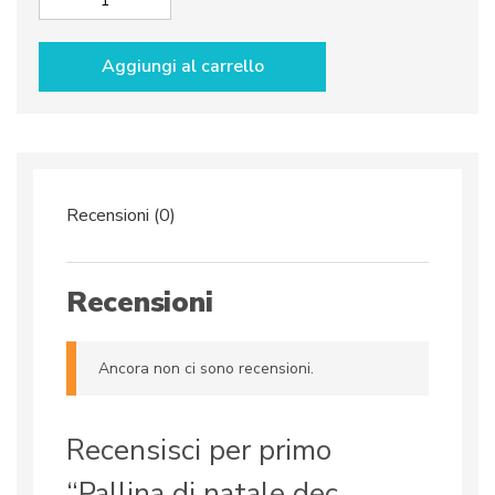
Pallina
di
natale
Aggiungi al carrello
dec.
Viola
quantità
Recensioni (0)
Recensioni
Ancora non ci sono recensioni.
Recensisci per primo
“Pallina di natale dec.