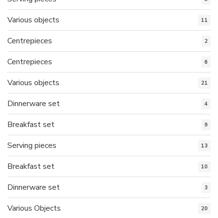
Various objects
11
Centrepieces
2
Centrepieces
6
Various objects
21
Dinnerware set
4
Breakfast set
9
Serving pieces
13
Breakfast set
10
Dinnerware set
3
Various Objects
20