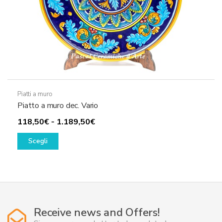
prodotto
Piatti a muro
Piatto a muro dec. Vario
Fascia
118,50
€
-
1.189,50
€
Questo
di
Scegli
prodotto
prezzo:
ha
da
più
118,50€
varianti.
a
Le
1.189,50€
opzioni
Receive news and Offers!
possono