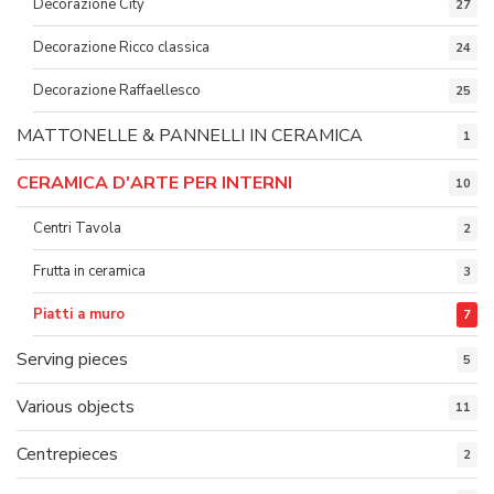
Decorazione City
27
Decorazione Ricco classica
24
Decorazione Raffaellesco
25
MATTONELLE & PANNELLI IN CERAMICA
1
CERAMICA D'ARTE PER INTERNI
10
Centri Tavola
2
Frutta in ceramica
3
Piatti a muro
7
Serving pieces
5
Various objects
11
Centrepieces
2