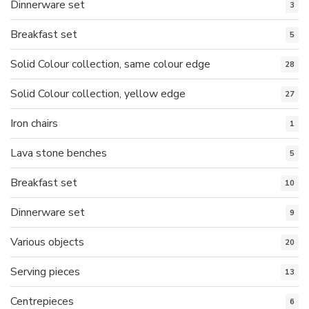
Dinnerware set
3
Breakfast set
5
Solid Colour collection, same colour edge
28
Solid Colour collection, yellow edge
27
Iron chairs
1
Lava stone benches
5
Breakfast set
10
Dinnerware set
9
Various objects
20
Serving pieces
13
Centrepieces
6