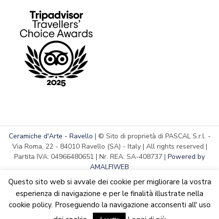
Ceramiche d'Arte - Ravello
| © Sito di proprietà di PASCAL S.r.l. -
Via Roma, 22 - 84010 Ravello (SA) - Italy | All rights reserved |
Partita IVA: 04966480651 | Nr. REA: SA-408737 |
Powered by
AMALFIWEB
Questo sito web si avvale dei cookie per migliorare la vostra
esperienza di navigazione e per le finalità illustrate nella
cookie policy. Proseguendo la navigazione acconsenti all' uso
English
Italiano
We are updating the website. Some products may suffer