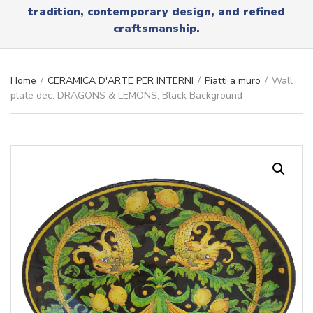
r
tradition, contemporary design, and refined
x
y
t
craftsmanship.
n
a
m
e
Home
/
CERAMICA D'ARTE PER INTERNI
/
Piatti a muro
/
Wall
plate dec. DRAGONS & LEMONS, Black Background