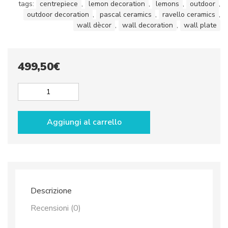
tags:
centrepiece
,
lemon decoration
,
lemons
,
outdoor
,
outdoor decoration
,
pascal ceramics
,
ravello ceramics
,
wall dècor
,
wall decoration
,
wall plate
499,50
€
Wall
plate
dec.
Aggiungi al carrello
DRAGONS
&
LEMONS,
Black
Background
quantità
Descrizione
Recensioni (0)