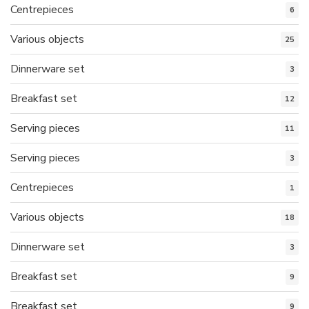
Centrepieces
6
Various objects
25
Dinnerware set
3
Breakfast set
12
Serving pieces
11
Serving pieces
3
Centrepieces
1
Various objects
18
Dinnerware set
3
Breakfast set
9
Breakfast set
9