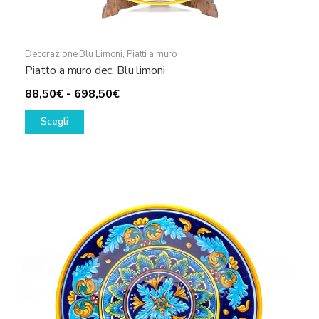
Decorazione Blu Limoni
,
Piatti a muro
Piatto a muro dec. Blu limoni
Fascia
88,50
€
-
698,50
€
Questo
di
Scegli
prodotto
prezzo:
ha
da
più
88,50€
varianti.
a
Le
698,50€
opzioni
possono
essere
scelte
nella
pagina
del