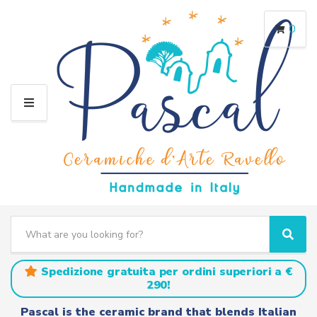
0
M
E
N
U
S
e
C
S
a
a
e
r
t
a
Spedizione gratuita per ordini superiori a €
c
e
r
290!
h
g
c
t
o
h
Pascal is the ceramic brand that blends Italian
e