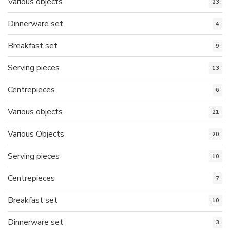
Various objects
23
Dinnerware set
4
Breakfast set
9
Serving pieces
13
Centrepieces
6
Various objects
21
Various Objects
20
Serving pieces
10
Centrepieces
7
Breakfast set
10
Dinnerware set
3