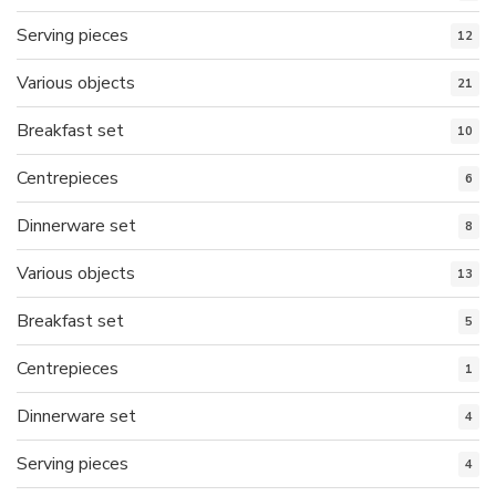
Serving pieces
12
Various objects
21
Breakfast set
10
Centrepieces
6
Dinnerware set
8
Various objects
13
Breakfast set
5
Centrepieces
1
Dinnerware set
4
Serving pieces
4