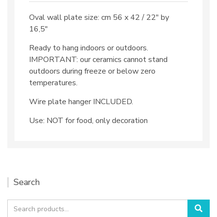
Oval wall plate size: cm 56 x 42 / 22″ by
16,5″
Ready to hang indoors or outdoors.
IMPORTANT: our ceramics cannot stand
outdoors during freeze or below zero
temperatures.
Wire plate hanger INCLUDED.
Use: NOT for food, only decoration
Search
Search
Sea
for: