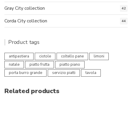
Gray City collection
42
Corda City collection
44
Product tags
antipastiera
ciotole
coltello pane
limoni
natale
piatto frutta
piatto piano
porta burro grande
servizio piatti
tavola
Related products