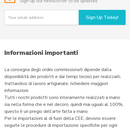
Sign-up our newsletter to be updated
essere
scelte
Y
Sign Up Today!
o
nella
u
pagina
r
del
e
prodotto
m
a
i
Informazioni importanti
l
La consegna degli ordini commissionati dipende dalla
disponibilità dei prodotti e dai tempi tecnici per realizzarli,
trattandosi di lavoro artigianale, richiedere maggiori
informazioni.
Tutti i nostri prodotti sono interamente realizzati a mano
sia nella forma che e nel decoro, quindi mai uguali al 100%,
questo è un pregio dell’arte fatta a mano.
Per le importazioni al di fuori della CEE, devono essere
seguite le procedure di importazione specifiche per ogni