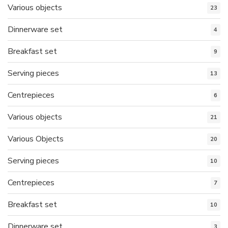
Various objects
23
Dinnerware set
4
Breakfast set
9
Serving pieces
13
Centrepieces
6
Various objects
21
Various Objects
20
Serving pieces
10
Centrepieces
7
Breakfast set
10
Dinnerware set
3