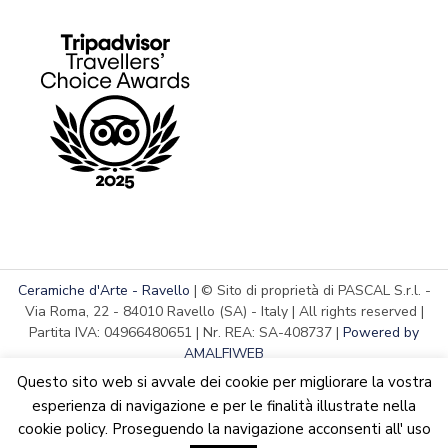
Ceramiche d'Arte - Ravello
| © Sito di proprietà di PASCAL S.r.l. -
Via Roma, 22 - 84010 Ravello (SA) - Italy | All rights reserved |
Partita IVA: 04966480651 | Nr. REA: SA-408737 |
Powered by
AMALFIWEB
Questo sito web si avvale dei cookie per migliorare la vostra
esperienza di navigazione e per le finalità illustrate nella
cookie policy. Proseguendo la navigazione acconsenti all' uso
English
Italiano
We are updating the website. Some products may suffer