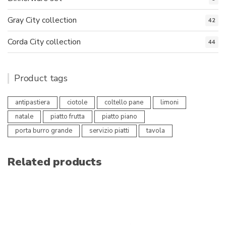
Gray City collection
42
Corda City collection
44
Product tags
antipastiera
ciotole
coltello pane
limoni
natale
piatto frutta
piatto piano
porta burro grande
servizio piatti
tavola
Related products