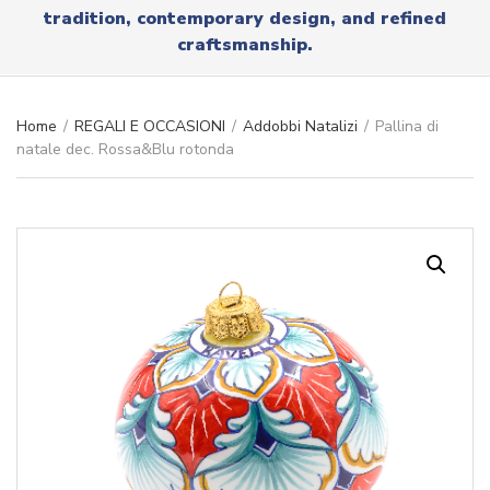
r
tradition, contemporary design, and refined
x
y
t
craftsmanship.
n
a
m
e
Home
/
REGALI E OCCASIONI
/
Addobbi Natalizi
/
Pallina di
natale dec. Rossa&Blu rotonda