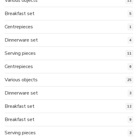
Various objects
12
Breakfast set
5
Centrepieces
1
Dinnerware set
4
Serving pieces
11
Centrepieces
6
Various objects
25
Dinnerware set
3
Breakfast set
12
Breakfast set
9
Serving pieces
3