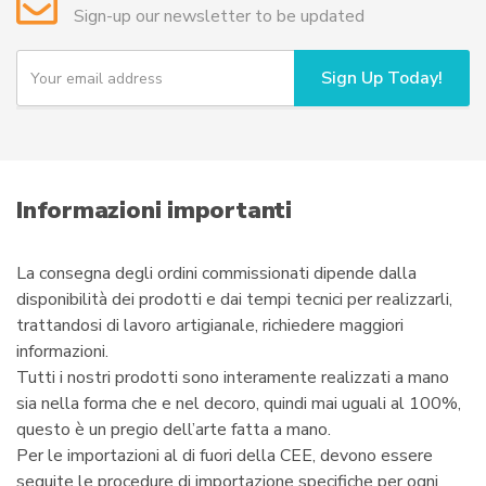
Sign-up our newsletter to be updated
Y
Sign Up Today!
o
u
r
e
m
a
i
Informazioni importanti
l
La consegna degli ordini commissionati dipende dalla
disponibilità dei prodotti e dai tempi tecnici per realizzarli,
trattandosi di lavoro artigianale, richiedere maggiori
informazioni.
Tutti i nostri prodotti sono interamente realizzati a mano
sia nella forma che e nel decoro, quindi mai uguali al 100%,
questo è un pregio dell’arte fatta a mano.
Per le importazioni al di fuori della CEE, devono essere
seguite le procedure di importazione specifiche per ogni