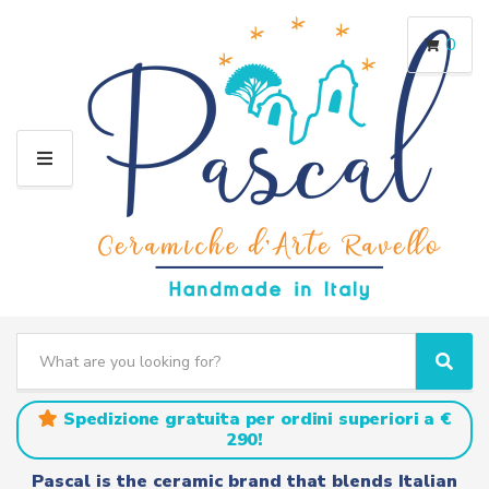
0
M
E
N
U
S
e
C
S
a
a
e
r
t
a
Spedizione gratuita per ordini superiori a €
c
e
r
290!
h
g
c
t
o
h
Pascal is the ceramic brand that blends Italian
e