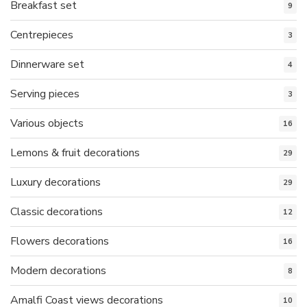
Breakfast set
9
Centrepieces
3
Dinnerware set
4
Serving pieces
3
Various objects
16
Lemons & fruit decorations
29
Luxury decorations
29
Classic decorations
12
Flowers decorations
16
Modern decorations
8
Amalfi Coast views decorations
10