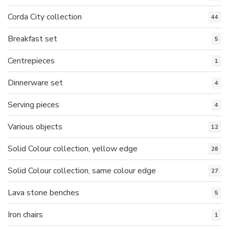
Corda City collection
44
Breakfast set
5
Centrepieces
1
Dinnerware set
4
Serving pieces
4
Various objects
12
Solid Colour collection, yellow edge
26
Solid Colour collection, same colour edge
27
Lava stone benches
5
Iron chairs
1