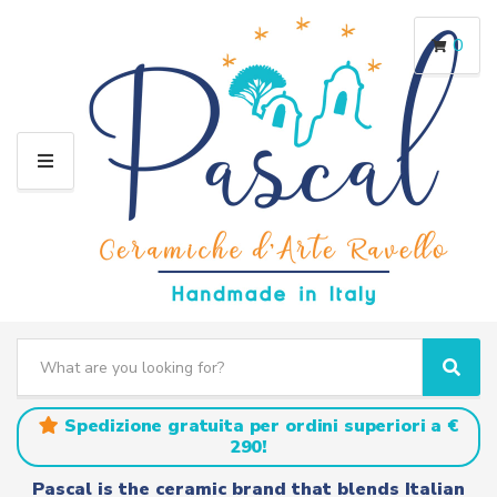
0
M
E
N
U
S
e
C
S
a
a
e
r
t
a
Spedizione gratuita per ordini superiori a €
c
e
r
290!
h
g
c
t
o
h
Pascal is the ceramic brand that blends Italian
e