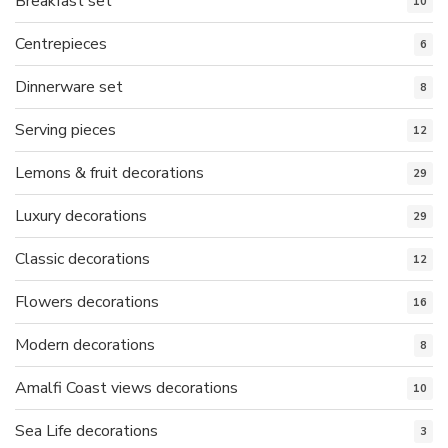
Breakfast set
10
Centrepieces
6
Dinnerware set
8
Serving pieces
12
Lemons & fruit decorations
29
Luxury decorations
29
Classic decorations
12
Flowers decorations
16
Modern decorations
8
Amalfi Coast views decorations
10
Sea Life decorations
3