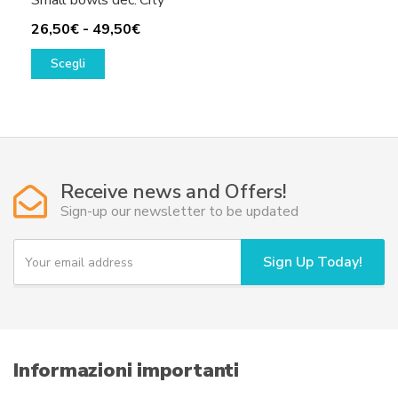
Small bowls dec. City
Fascia
26,50
€
-
49,50
€
Questo
di
Scegli
prodotto
prezzo:
ha
da
più
26,50€
varianti.
a
Le
49,50€
opzioni
Receive news and Offers!
possono
Sign-up our newsletter to be updated
essere
scelte
Y
Sign Up Today!
o
nella
u
pagina
r
del
e
prodotto
m
a
i
Informazioni importanti
l