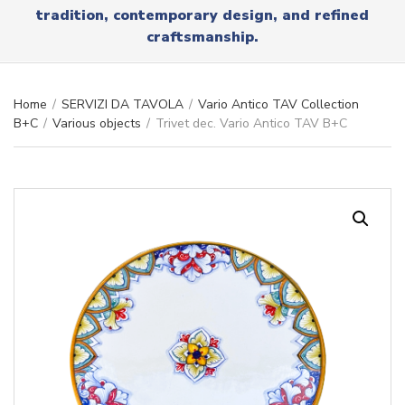
r
tradition, contemporary design, and refined
x
y
t
craftsmanship.
n
a
m
e
Home
/
SERVIZI DA TAVOLA
/
Vario Antico TAV Collection
B+C
/
Various objects
/
Trivet dec. Vario Antico TAV B+C