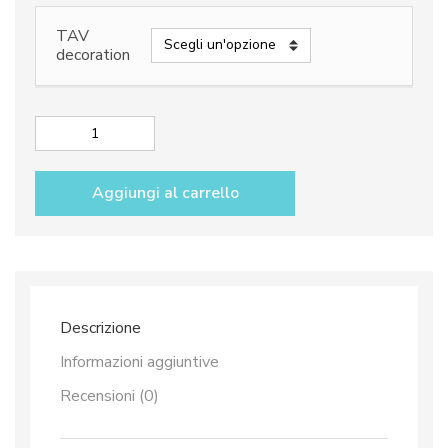
TAV
decoration
Trivet
dec.
Vario
Aggiungi al carrello
Antico
TAV
B+C
quantità
Descrizione
Informazioni aggiuntive
Recensioni (0)