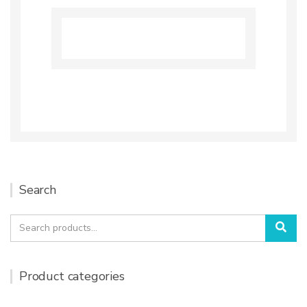
Search
Search
Sea
for:
Product categories