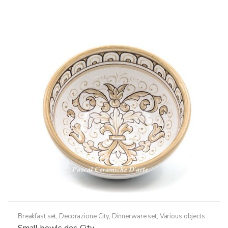
più
178,50€
varianti.
a
Le
208,50€
opzioni
possono
essere
scelte
nella
pagina
del
prodotto
Breakfast set
,
Decorazione City
,
Dinnerware set
,
Various objects