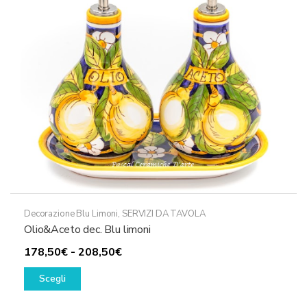
Decorazione Blu Limoni
,
SERVIZI DA TAVOLA
Olio&Aceto dec. Blu limoni
Fascia
178,50
€
-
208,50
€
Questo
di
Scegli
prodotto
prezzo:
ha
da