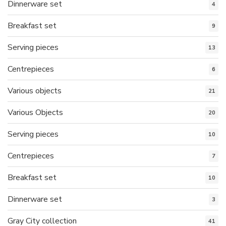
Dinnerware set
4
Breakfast set
9
Serving pieces
13
Centrepieces
6
Various objects
21
Various Objects
20
Serving pieces
10
Centrepieces
7
Breakfast set
10
Dinnerware set
3
Gray City collection
41