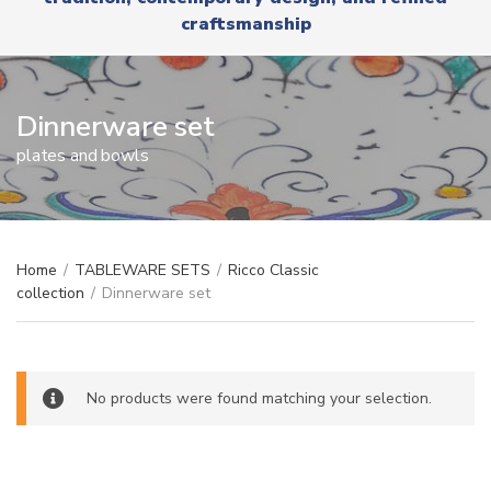
r
x
craftsmanship
y
t
n
a
m
e
Dinnerware set
plates and bowls
Home
/
TABLEWARE SETS
/
Ricco Classic
collection
/
Dinnerware set
No products were found matching your selection.